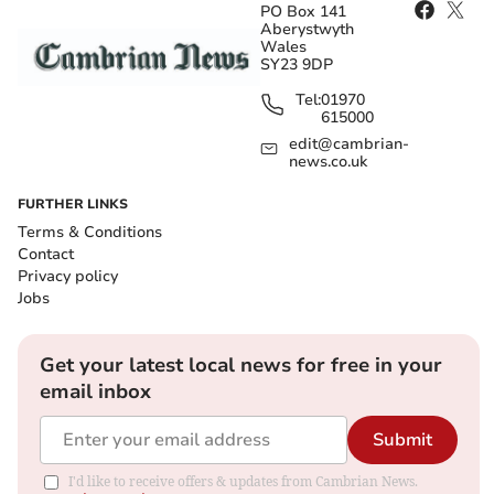
PO Box 141
Aberystwyth
Wales
SY23 9DP
Tel:
01970
615000
edit@cambrian-
news.co.uk
FURTHER LINKS
Terms & Conditions
Contact
Privacy policy
Jobs
Get your latest local news for free in your
email inbox
Submit
I'd like to receive offers & updates from Cambrian News.