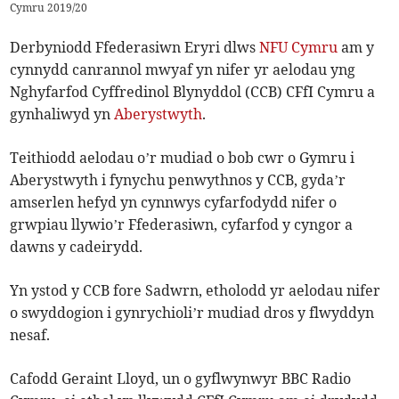
Cymru 2019/20
Derbyniodd Ffederasiwn Eryri dlws
NFU Cymru
am y
cynnydd canrannol mwyaf yn nifer yr aelodau yng
Nghyfarfod Cyffredinol Blynyddol (CCB) CFfI Cymru a
gynhaliwyd yn
Aberystwyth
.
Teithiodd aelodau o’r mudiad o bob cwr o Gymru i
Aberystwyth i fynychu penwythnos y CCB, gyda’r
amserlen hefyd yn cynnwys cyfarfodydd nifer o
grwpiau llywio’r Ffederasiwn, cyfarfod y cyngor a
dawns y cadeirydd.
Yn ystod y CCB fore Sadwrn, etholodd yr aelodau nifer
o swyddogion i gynrychioli’r mudiad dros y flwyddyn
nesaf.
Cafodd Geraint Lloyd, un o gyflwynwyr BBC Radio