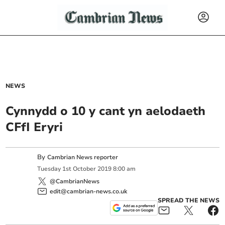
NEWS
Cynnydd o 10 y cant yn aelodaeth
CFfI Eryri
By
Cambrian News reporter
Tuesday
1
st
October
2019
8:00 am
@CambrianNews
edit@cambrian-news.co.uk
SPREAD THE NEWS