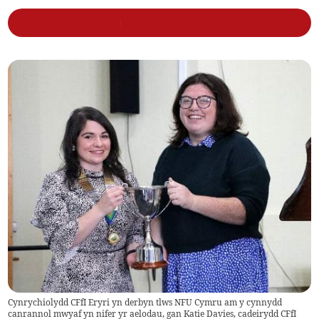
Cynrychiolydd CFfI Eryri yn derbyn tlws NFU Cymru am y cynnydd
canrannol mwyaf yn nifer yr aelodau, gan Katie Davies, cadeirydd CFfI