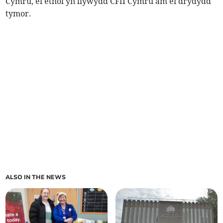
Cymru, ei ethol yn llywydd CFfI Cymru am ei drydydd
tymor.
ALSO IN THE NEWS