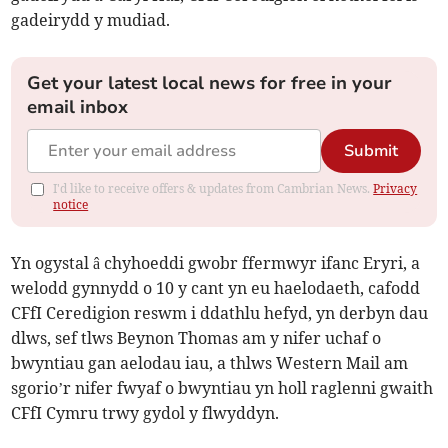
gadeirydd y mudiad.
Get your latest local news for free in your
email inbox
Submit
I'd like to receive offers & updates from Cambrian News.
Privacy
notice
Yn ogystal â chyhoeddi gwobr ffermwyr ifanc Eryri, a
welodd gynnydd o 10 y cant yn eu haelodaeth, cafodd
CFfI Ceredigion reswm i ddathlu hefyd, yn derbyn dau
dlws, sef tlws Beynon Thomas am y nifer uchaf o
bwyntiau gan aelodau iau, a thlws Western Mail am
sgorio’r nifer fwyaf o bwyntiau yn holl raglenni gwaith
CFfI Cymru trwy gydol y flwyddyn.