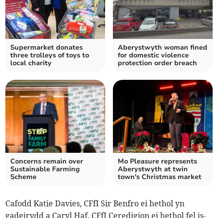
Supermarket donates
Aberystwyth woman fined
three trolleys of toys to
for domestic violence
local charity
protection order breach
Concerns remain over
Mo Pleasure represents
Sustainable Farming
Aberystwyth at twin
Scheme
town's Christmas market
Cafodd Katie Davies, CFfI Sir Benfro ei hethol yn
gadeirydd a Caryl Haf, CFfI Ceredigion ei hethol fel is-