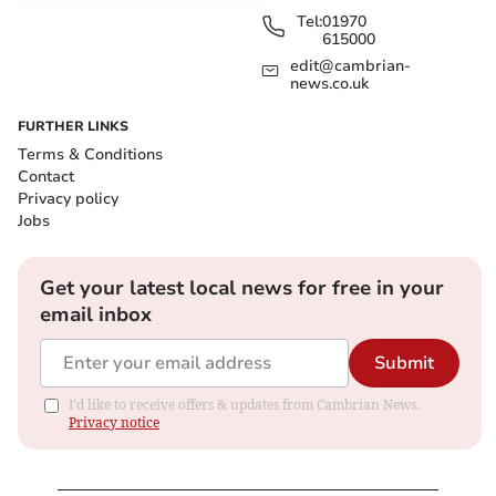
Tel:
01970
615000
edit@cambrian-
news.co.uk
FURTHER LINKS
Terms & Conditions
Contact
Privacy policy
Jobs
Get your latest local news for free in your
email inbox
Submit
I'd like to receive offers & updates from Cambrian News.
Privacy notice