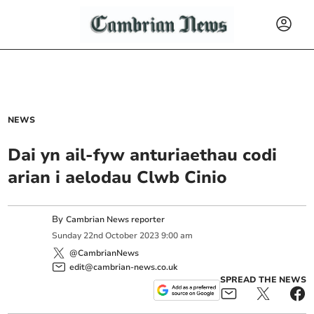
NEWS
Dai yn ail-fyw anturiaethau codi
arian i aelodau Clwb Cinio
By
Cambrian News reporter
Sunday
22
nd
October
2023
9:00 am
@CambrianNews
edit@cambrian-news.co.uk
SPREAD THE NEWS