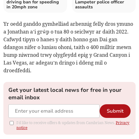
driving ban for speeding
Lampeter police officer
in 20mph zone
assaults
Yr oedd ganddo gymhelliad arbennig felly dros ymuno
a Jonathan a’i grŵp o tua 80 o seiclwyr ar daith 2022.
Cafwyd tipyn o hanes y daith honno gan Dai gan
ddangos nifer o luniau ohoni, taith o 400 milltir mewn
bump niwrnod trwy olygfeydd epig y Grand Canyon i
Las Vegas, ar adegau’n dringo i ddeng mil o
droedfeddi.
Get your latest local news for free in your
email inbox
Submit
I'd like to receive offers & updates from Cambrian News.
Privacy
notice