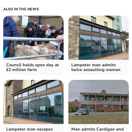
ALSO IN THE NEWS
Council holds open day at
Lampeter man admits
£2 million farm
twice assaulting woman
Lampeter man escapes
Man admits Cardigan and