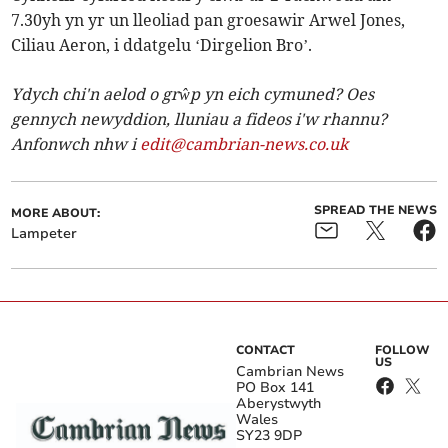
7.30yh yn yr un lleoliad pan groesawir Arwel Jones,
Ciliau Aeron, i ddatgelu ‘Dirgelion Bro’.
Ydych chi'n aelod o grŵp yn eich cymuned? Oes
gennych newyddion, lluniau a fideos i'w rhannu?
Anfonwch nhw i
edit@cambrian-news.co.uk
SPREAD THE NEWS
MORE ABOUT:
Lampeter
CONTACT
FOLLOW
US
Cambrian News
PO Box 141
Aberystwyth
Wales
SY23 9DP