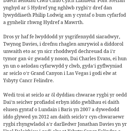
Daeth aelodau Clwb Cinio Cylch Llanbedr Pont Steffan
ynghyd ar 5 Hydref yng nghlwb rygbi’r dref dan
lywyddiaeth Philip Lodwig am y cyntaf o bum cyfarfod
a gynhelir rhwng Hydref a Mawrth.
Dros yr haf fe lwyddodd yr ysgrifennydd siaradwyr,
Twynog Davies, i drefnu rhaglen amrywiol a diddorol
unwaith eto ac yn sicr rhoddwyd dechreuad da i’r
tymor gan ŵr gwadd y noson, Dai Charles Evans, ei hun
yn un o aelodau cyfarwydd y clwb, gyda’i gyflwyniad
ar seiclo o’r Grand Canyon i Las Vegas i godi elw at
Ysbyty Cancr Felindre.
Wedi troi at seiclo ar ôl dyddiau chwarae rygbi yr oedd
Dai’n seiclwr profiadol erbyn iddo gwblhau ei daith
elusen gyntaf o Lundain i Baris yn 2007 a dywedodd
iddo glywed yn 2012 am daith seiclo’r cyn-chwaraewr
rygbi rhyngwladol a’r darlledwr Jonathan Davies yn yr