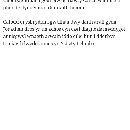
Unol Daleithiau i godi elw at Ysbyty Cancr Felindre a
phenderfynu ymuno â’r daith honno.
Cafodd ei ysbrydoli i gwblhau dwy daith arall gyda
Jonathan dros yr un achos cyn cael diagnosis meddygol
annisgwyl wnaeth arwain iddo ef ei hun i dderbyn
triniaeth lwyddiannus yn Ysbyty Felindre.