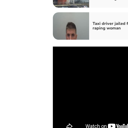
Taxi driver jailed 
raping woman