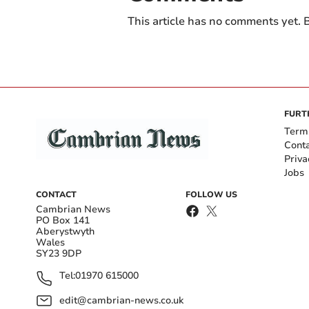
This article has no comments yet. B
FURT
Term
Cont
Priva
Jobs
CONTACT
FOLLOW US
Cambrian News
PO Box 141
Aberystwyth
Wales
SY23 9DP
Tel:
01970 615000
edit@cambrian-news.co.uk