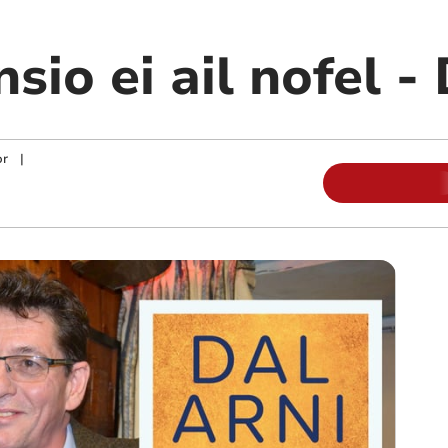
nsio ei ail nofel -
or
|