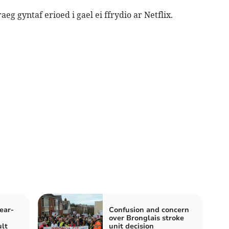
 gyntaf erioed i gael ei ffrydio ar Netflix.
ear-
Confusion and concern
over Bronglais stroke
lt
unit decision