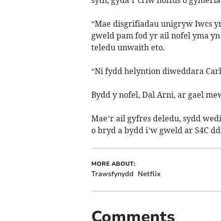
“Mae disgrifiadau unigryw Iwcs yn
gweld pam fod yr ail nofel yma yn
teledu unwaith eto.
“Ni fydd helyntion diweddara Carb
Bydd y nofel, Dal Arni, ar gael me
Mae’r ail gyfres deledu, sydd wedi e
o bryd a bydd i’w gweld ar S4C d
MORE ABOUT:
Trawsfynydd
Netflix
Comments