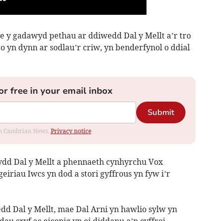
e y gadawyd pethau ar ddiwedd Dal y Mellt a’r tro
 yn dynn ar sodlau’r criw, yn benderfynol o ddial
or free in your email inbox
Submit
rom Cambrian News.
Privacy notice
ydd Dal y Mellt a phennaeth cynhyrchu Vox
iriau Iwcs yn dod a stori gyffrous yn fyw i’r
edd Dal y Mellt, mae Dal Arni yn hawlio sylw yn
au cryf ac eiconig yn ei diddanu a’n cyffroi.