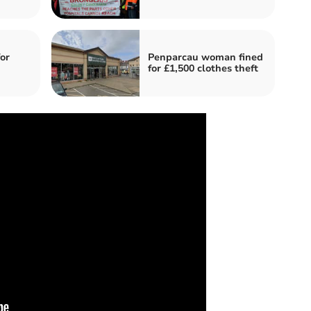
for
Penparcau woman fined
for £1,500 clothes theft