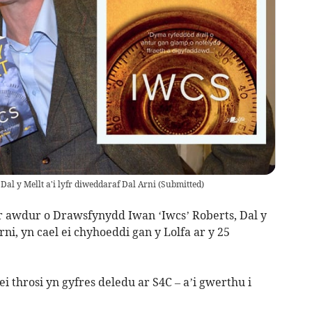
 Dal y Mellt a'i lyfr diweddaraf Dal Arni
(
Submitted
)
yr awdur o Drawsfynydd Iwan ‘Iwcs’ Roberts, Dal y
rni, yn cael ei chyhoeddi gan y Lolfa ar y 25
 ei throsi yn gyfres deledu ar S4C – a’i gwerthu i