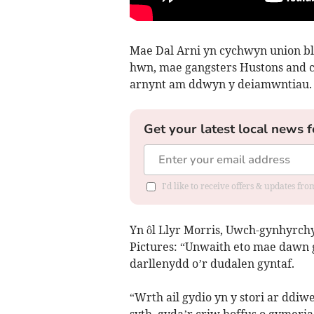
Mae Dal Arni yn cychwyn union bl
hwn, mae gangsters Hustons and co
arnynt am ddwyn y deiamwntiau.
Get your latest local news f
I'd like to receive offers & updates f
Yn ôl Llyr Morris, Uwch-gynhyrch
Pictures: “Unwaith eto mae dawn ge
darllenydd o’r dudalen gyntaf.
“Wrth ail gydio yn y stori ar ddiw
syth, gyda’r criw hoffus o gymeriad