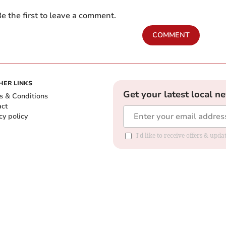
e the first to leave a comment.
COMMENT
HER LINKS
Get your latest local n
s & Conditions
act
cy policy
I'd like to receive offers & up