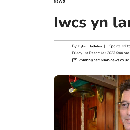
NEWS
Iwcs yn la
By
|
Sports edit
Dylan Halliday
Friday
1
st
December
2023
9:00 am
dylanh@cambrian-news.co.uk