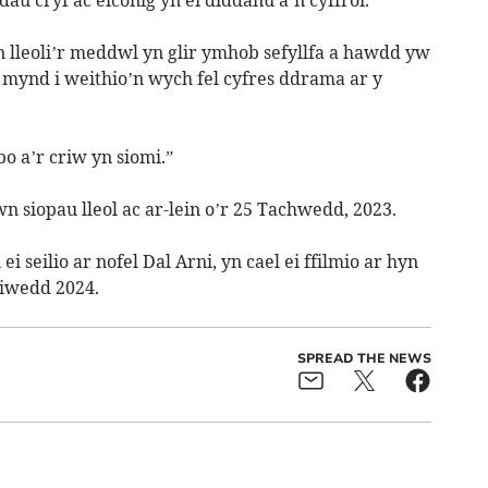
 lleoli’r meddwl yn glir ymhob sefyllfa a hawdd yw
 mynd i weithio’n wych fel cyfres ddrama ar y
o a’r criw yn siomi.”
wn siopau lleol ac ar-lein o’r 25 Tachwedd, 2023.
i seilio ar nofel Dal Arni, yn cael ei ffilmio ar hyn
diwedd 2024.
SPREAD THE NEWS