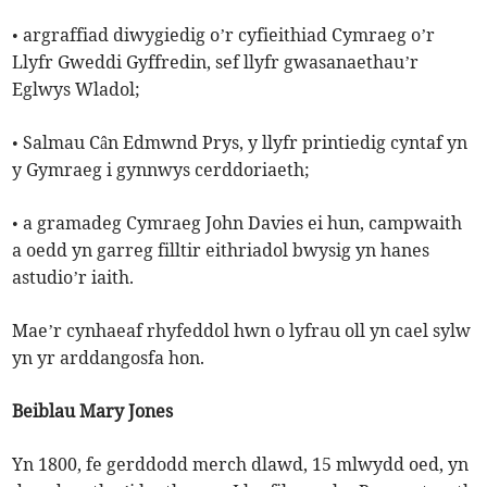
• argraffiad diwygiedig o’r cyfieithiad Cymraeg o’r
Llyfr Gweddi Gyffredin, sef llyfr gwasanaethau’r
Eglwys Wladol;
• Salmau Cân Edmwnd Prys, y llyfr printiedig cyntaf yn
y Gymraeg i gynnwys cerddoriaeth;
• a gramadeg Cymraeg John Davies ei hun, campwaith
a oedd yn garreg filltir eithriadol bwysig yn hanes
astudio’r iaith.
Mae’r cynhaeaf rhyfeddol hwn o lyfrau oll yn cael sylw
yn yr arddangosfa hon.
Beiblau Mary Jones
Yn 1800, fe gerddodd merch dlawd, 15 mlwydd oed, yn