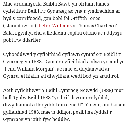
Mae arddangosfa Beibl i Bawb yn olrhain hanes
cyfieithu’r Beibl i’r Gymraeg ac yna’r ymdrechion ar
hyd y canrifoedd, gan bobl fel Griffith Jones
(Llanddowror),
Peter Williams
a Thomas Charles o’r
Bala, i gynhyrchu a lledaenu copïau ohono ac i ddysgu
pobl i’w ddarllen.
Cyhoeddwyd y cyfieithiad cyflawn cyntaf o’r Beibl i’r
Gymraeg yn 1588. Dyma’r cyfieithiad a alwn yn aml yn
‘Feibl William Morgan’, ac mae ei ddylanwad ar
Gymru, ei hiaith a’i diwylliant wedi bod yn aruthrol.
Aeth cyfieithwyr Y Beibl Cymraeg Newydd (1988) mor
bell â galw Beibl 1588 “yn brif drysor crefyddol,
diwylliannol a llenyddol ein cenedl”. Yn wir, oni bai am
gyfieithiad 1588, mae’n ddigon posibl na fyddai’r
Gymraeg yn iaith fyw heddiw.