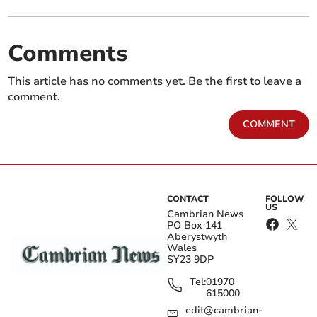
Comments
This article has no comments yet. Be the first to leave a
comment.
COMMENT
CONTACT
FOLLOW
US
Cambrian News
PO Box 141
Aberystwyth
Wales
SY23 9DP
Tel:
01970
615000
edit@cambrian-