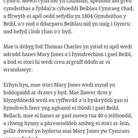
Cymru. Mewn cyfarfod yn Llundain, apeliodd am greu
cymdeithas a fyddai’n cyhoeddi Beiblau Cymraeg rhad,
a ffrwyth ei apêl oedd sefydlu yn 1804 Gymdeithas y
Beibl, a’r nod o ddarparu Beiblau nid yn unig i Gymru
ond hefyd i bob rhan o’r byd.
Mae’n debyg fod Thomas Charles yn ystod ei apêl wedi
adrodd hanes Mary Jones a’i hymdrechion i gael Beibl,
a bod ei stori hi wedi creu argraff ddofn ar ei
wrandawyr.
Erbyn hyn, mae stori Mary Jones wedi mynd yn
boblogaidd ar draws y byd. Mae llawer dros y
blynyddoedd wedi eu cyffwrdd a’u hysbrydoli gan ei
hymdrech fawr yng nghanol ei thlodi i gael Beibl.
Bellach, mae ei hanes ar gael mewn tua 40 o ieithoedd,
a rhwng hynny a phresenoldeb amlwg ei stori ar-lein,
gellir dweud yn hyderus mai Mary Jones yw Cymraes