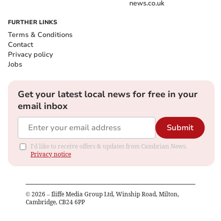
news.co.uk
FURTHER LINKS
Terms & Conditions
Contact
Privacy policy
Jobs
Get your latest local news for free in your
email inbox
Submit
I'd like to receive offers & updates from Cambrian News.
Privacy notice
©
2026
– Iliffe Media Group Ltd, Winship Road, Milton,
Cambridge, CB24 6PP