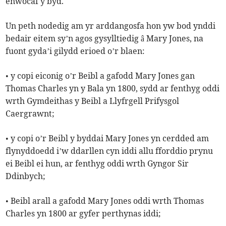
enwocaf y byd.
Un peth nodedig am yr arddangosfa hon yw bod ynddi
bedair eitem sy’n agos gysylltiedig â Mary Jones, na
fuont gyda’i gilydd erioed o’r blaen:
• y copi eiconig o’r Beibl a gafodd Mary Jones gan
Thomas Charles yn y Bala yn 1800, sydd ar fenthyg oddi
wrth Gymdeithas y Beibl a Llyfrgell Prifysgol
Caergrawnt;
• y copi o’r Beibl y byddai Mary Jones yn cerdded am
flynyddoedd i’w ddarllen cyn iddi allu fforddio prynu
ei Beibl ei hun, ar fenthyg oddi wrth Gyngor Sir
Ddinbych;
• Beibl arall a gafodd Mary Jones oddi wrth Thomas
Charles yn 1800 ar gyfer perthynas iddi;