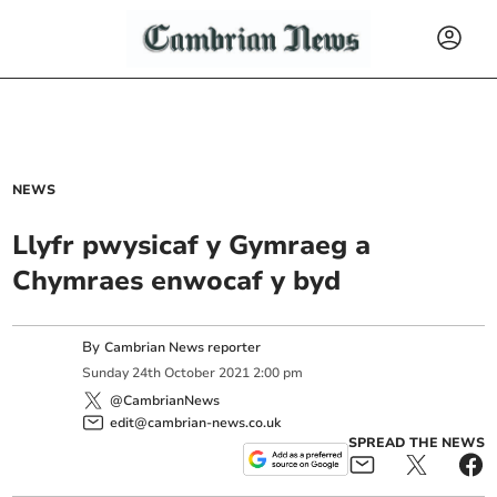
NEWS
Llyfr pwysicaf y Gymraeg a
Chymraes enwocaf y byd
By
Cambrian News reporter
Sunday
24
th
October
2021
2:00 pm
@CambrianNews
edit@cambrian-news.co.uk
SPREAD THE NEWS