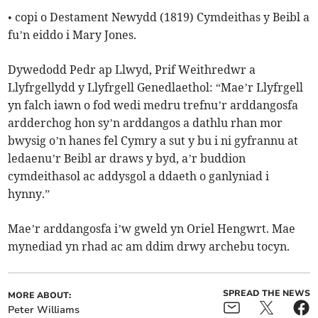
• copi o Destament Newydd (1819) Cymdeithas y Beibl a
fu’n eiddo i Mary Jones.
Dywedodd Pedr ap Llwyd, Prif Weithredwr a
Llyfrgellydd y Llyfrgell Genedlaethol: “Mae’r Llyfrgell
yn falch iawn o fod wedi medru trefnu’r arddangosfa
ardderchog hon sy’n arddangos a dathlu rhan mor
bwysig o’n hanes fel Cymry a sut y bu i ni gyfrannu at
ledaenu’r Beibl ar draws y byd, a’r buddion
cymdeithasol ac addysgol a ddaeth o ganlyniad i
hynny.”
Mae’r arddangosfa i’w gweld yn Oriel Hengwrt. Mae
mynediad yn rhad ac am ddim drwy archebu tocyn.
SPREAD THE NEWS
MORE ABOUT:
Peter Williams