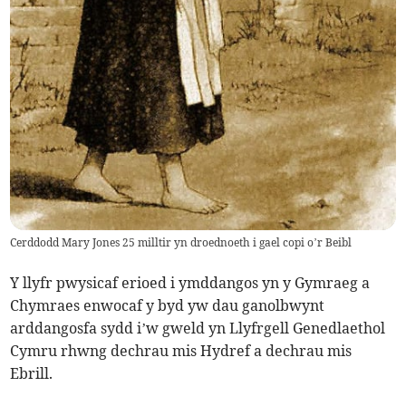
Cerddodd Mary Jones 25 milltir yn droednoeth i gael copi o’r Beibl
Y llyfr pwysicaf erioed i ymddangos yn y Gymraeg a
Chymraes enwocaf y byd yw dau ganolbwynt
arddangosfa sydd i’w gweld yn Llyfrgell Genedlaethol
Cymru rhwng dechrau mis Hydref a dechrau mis
Ebrill.