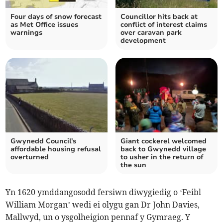
Four days of snow forecast
Councillor hits back at
as Met Office issues
conflict of interest claims
warnings
over caravan park
development
Gwynedd Council's
Giant cockerel welcomed
affordable housing refusal
back to Gwynedd village
overturned
to usher in the return of
the sun
Yn 1620 ymddangosodd fersiwn diwygiedig o ‘Feibl
William Morgan’ wedi ei olygu gan Dr John Davies,
Mallwyd, un o ysgolheigion pennaf y Gymraeg. Y