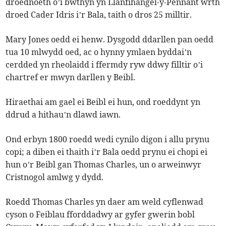
droednoeth o’i bwthyn yn Llanfihangel-y-Pennant wrth
droed Cader Idris i’r Bala, taith o dros 25 milltir.
Mary Jones oedd ei henw. Dysgodd ddarllen pan oedd
tua 10 mlwydd oed, ac o hynny ymlaen byddai’n
cerdded yn rheolaidd i ffermdy ryw ddwy filltir o’i
chartref er mwyn darllen y Beibl.
Hiraethai am gael ei Beibl ei hun, ond roeddynt yn
ddrud a hithau’n dlawd iawn.
Ond erbyn 1800 roedd wedi cynilo digon i allu prynu
copi; a diben ei thaith i’r Bala oedd prynu ei chopi ei
hun o’r Beibl gan Thomas Charles, un o arweinwyr
Cristnogol amlwg y dydd.
Roedd Thomas Charles yn daer am weld cyflenwad
cyson o Feiblau fforddadwy ar gyfer gwerin bobl