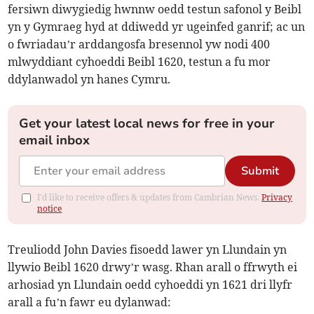
fersiwn diwygiedig hwnnw oedd testun safonol y Beibl
yn y Gymraeg hyd at ddiwedd yr ugeinfed ganrif; ac un
o fwriadau’r arddangosfa bresennol yw nodi 400
mlwyddiant cyhoeddi Beibl 1620, testun a fu mor
ddylanwadol yn hanes Cymru.
Get your latest local news for free in your
email inbox
Submit
I'd like to receive offers & updates from Cambrian News.
Privacy
notice
Treuliodd John Davies fisoedd lawer yn Llundain yn
llywio Beibl 1620 drwy’r wasg. Rhan arall o ffrwyth ei
arhosiad yn Llundain oedd cyhoeddi yn 1621 dri llyfr
arall a fu’n fawr eu dylanwad: