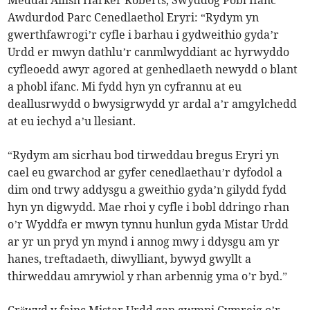
Meddai Ailish Harker Roberts, Swyddog Pobl Ifanc
Awdurdod Parc Cenedlaethol Eryri: “Rydym yn
gwerthfawrogi’r cyfle i barhau i gydweithio gyda’r
Urdd er mwyn dathlu’r canmlwyddiant ac hyrwyddo
cyfleoedd awyr agored at genhedlaeth newydd o blant
a phobl ifanc. Mi fydd hyn yn cyfrannu at eu
deallusrwydd o bwysigrwydd yr ardal a’r amgylchedd
at eu iechyd a’u llesiant.
“Rydym am sicrhau bod tirweddau bregus Eryri yn
cael eu gwarchod ar gyfer cenedlaethau’r dyfodol a
dim ond trwy addysgu a gweithio gyda’n gilydd fydd
hyn yn digwydd. Mae rhoi y cyfle i bobl ddringo rhan
o’r Wyddfa er mwyn tynnu hunlun gyda Mistar Urdd
ar yr un pryd yn mynd i annog mwy i ddysgu am yr
hanes, treftadaeth, diwylliant, bywyd gwyllt a
thirweddau amrywiol y rhan arbennig yma o’r byd.”