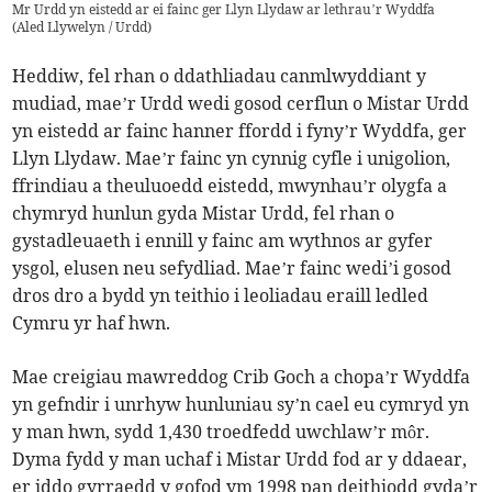
Mr Urdd yn eistedd ar ei fainc ger Llyn Llydaw ar lethrau’r Wyddfa
(
Aled Llywelyn / Urdd
)
Heddiw, fel rhan o ddathliadau canmlwyddiant y
mudiad, mae’r Urdd wedi gosod cerflun o Mistar Urdd
yn eistedd ar fainc hanner ffordd i fyny’r Wyddfa, ger
Llyn Llydaw. Mae’r fainc yn cynnig cyfle i unigolion,
ffrindiau a theuluoedd eistedd, mwynhau’r olygfa a
chymryd hunlun gyda Mistar Urdd, fel rhan o
gystadleuaeth i ennill y fainc am wythnos ar gyfer
ysgol, elusen neu sefydliad. Mae’r fainc wedi’i gosod
dros dro a bydd yn teithio i leoliadau eraill ledled
Cymru yr haf hwn.
Mae creigiau mawreddog Crib Goch a chopa’r Wyddfa
yn gefndir i unrhyw hunluniau sy’n cael eu cymryd yn
y man hwn, sydd 1,430 troedfedd uwchlaw’r môr.
Dyma fydd y man uchaf i Mistar Urdd fod ar y ddaear,
er iddo gyrraedd y gofod ym 1998 pan deithiodd gyda’r