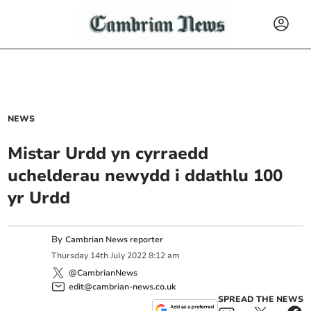
NEWS
Mistar Urdd yn cyrraedd
uchelderau newydd i ddathlu 100
yr Urdd
By
Cambrian News reporter
Thursday
14
th
July
2022
8:12 am
@CambrianNews
edit@cambrian-news.co.uk
SPREAD THE NEWS