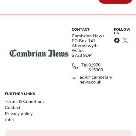
CONTACT
FOLLOW
US
Cambrian News
PO Box 141
Aberystwyth
Wales
SY23 9DP
Tel:
01970
615000
edit@cambrian-
news.co.uk
FURTHER LINKS
Terms & Conditions
Contact
Privacy policy
Jobs