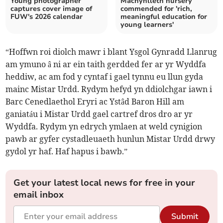
Young photographer
Machynlleth nursery
captures cover image of
commended for 'rich,
FUW's 2026 calendar
meaningful education for
young learners'
“Hoffwn roi diolch mawr i blant Ysgol Gynradd Llanrug
am ymuno â ni ar ein taith gerdded fer ar yr Wyddfa
heddiw, ac am fod y cyntaf i gael tynnu eu llun gyda
mainc Mistar Urdd. Rydym hefyd yn ddiolchgar iawn i
Barc Cenedlaethol Eryri ac Ystâd Baron Hill am
ganiatáu i Mistar Urdd gael cartref dros dro ar yr
Wyddfa. Rydym yn edrych ymlaen at weld cynigion
pawb ar gyfer cystadleuaeth hunlun Mistar Urdd drwy
gydol yr haf. Haf hapus i bawb.”
Get your latest local news for free in your
email inbox
Submit