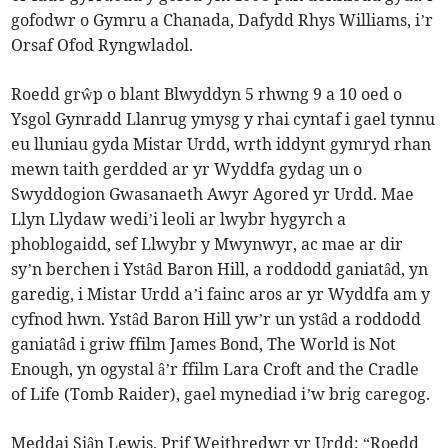
gofodwr o Gymru a Chanada, Dafydd Rhys Williams, i’r
Orsaf Ofod Ryngwladol.
Roedd grŵp o blant Blwyddyn 5 rhwng 9 a 10 oed o
Ysgol Gynradd Llanrug ymysg y rhai cyntaf i gael tynnu
eu lluniau gyda Mistar Urdd, wrth iddynt gymryd rhan
mewn taith gerdded ar yr Wyddfa gydag un o
Swyddogion Gwasanaeth Awyr Agored yr Urdd. Mae
Llyn Llydaw wedi’i leoli ar lwybr hygyrch a
phoblogaidd, sef Llwybr y Mwynwyr, ac mae ar dir
sy’n berchen i Ystâd Baron Hill, a roddodd ganiatâd, yn
garedig, i Mistar Urdd a’i fainc aros ar yr Wyddfa am y
cyfnod hwn. Ystâd Baron Hill yw’r un ystâd a roddodd
ganiatâd i griw ffilm James Bond, The World is Not
Enough, yn ogystal â’r ffilm Lara Croft and the Cradle
of Life (Tomb Raider), gael mynediad i’w brig caregog.
Meddai Siân Lewis, Prif Weithredwr yr Urdd: “Roedd