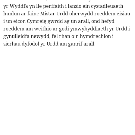
yr Wyddfa yn lle perffaith i lansio ein cystadleuaeth
hunlun ar fainc Mistar Urdd oherwydd roeddem eisiau
i un eicon Cymreig gwrdd ag un arall, ond hefyd
roeddem am weithio ar godi ymwybyddiaeth yr Urdd i
gynulleidfa newydd, fel rhan o’n hymdrechion i
sicrhau dyfodol yr Urdd am ganrif arall.