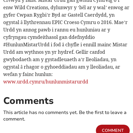
Crëwyd y fainc Mistar Urdd gan gwmni Cymreig o’r
enw Wild Creations, dylunwyr y ‘bêl ar y wal’ enwog ar
gyfer Cwpan Rygbi’r Byd ar Gastell Caerdydd, yn
ogystal â llythrennau EPIC Croeso Cymru o 2016. Mae’r
Urdd yn annog pawb i rannu eu hunluniau ar y
cyfryngau cymdeithasol gan ddefnyddio
#HunlunMistarUrdd i fod â chyfle i ennill mainc Mistar
Urdd am wythnos yn yr hydref. Gellir canfod
gwybodaeth am y gystadleuaeth a’r lleoliadau, yn
ogystal â rhagor o gyhoeddiadau am y lleoliadau, ar
wefan y fainc hunlun:
www.urdd.cymru/hunlunmistarurdd
Comments
This article has no comments yet. Be the first to leave a
comment.
COMMENT