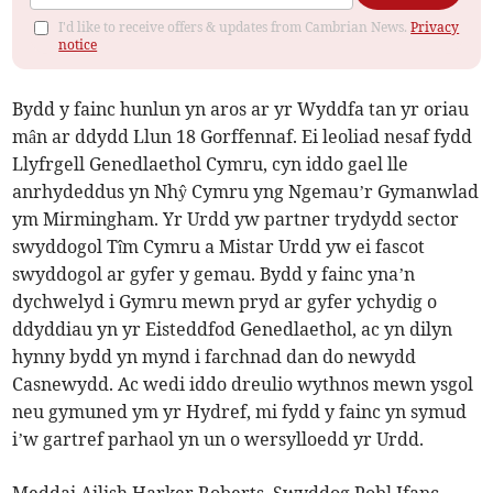
I'd like to receive offers & updates from Cambrian News.
Privacy
notice
Bydd y fainc hunlun yn aros ar yr Wyddfa tan yr oriau
mân ar ddydd Llun 18 Gorffennaf. Ei leoliad nesaf fydd
Llyfrgell Genedlaethol Cymru, cyn iddo gael lle
anrhydeddus yn Nhŷ Cymru yng Ngemau’r Gymanwlad
ym Mirmingham. Yr Urdd yw partner trydydd sector
swyddogol Tîm Cymru a Mistar Urdd yw ei fascot
swyddogol ar gyfer y gemau. Bydd y fainc yna’n
dychwelyd i Gymru mewn pryd ar gyfer ychydig o
ddyddiau yn yr Eisteddfod Genedlaethol, ac yn dilyn
hynny bydd yn mynd i farchnad dan do newydd
Casnewydd. Ac wedi iddo dreulio wythnos mewn ysgol
neu gymuned ym yr Hydref, mi fydd y fainc yn symud
i’w gartref parhaol yn un o wersylloedd yr Urdd.