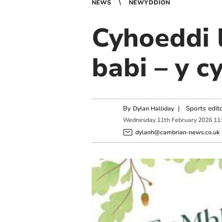
NEWS
NEWYDDION
Cyhoeddi l
babi – y c
By
|
Sports edit
Dylan Halliday
Wednesday
11
th
February
2026
11
dylanh@cambrian-news.co.uk