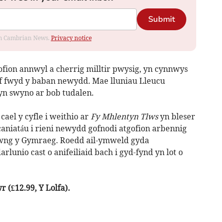
Submit
rom Cambrian News.
Privacy notice
tgofion annwyl a cherrig milltir pwysig, yn cynnwys
ff fwyd y baban newydd. Mae lluniau Lleucu
 yn swyno ar bob tudalen.
ael y cyfle i weithio ar
Fy Mhlentyn Tlws
yn bleser
caniatáu i rieni newydd gofnodi atgofion arbennig
wng y Gymraeg. Roedd ail-ymweld gyda
lunio cast o anifeiliaid bach i gyd-fynd yn lot o
r (£12.99, Y Lolfa).