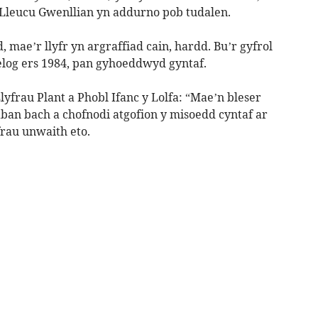
 Lleucu Gwenllian yn addurno pob tudalen.
 mae’r llyfr yn argraffiad cain, hardd. Bu’r gyfrol
elog ers 1984, pan gyhoeddwyd gyntaf.
yfrau Plant a Phobl Ifanc y Lolfa: “Mae’n bleser
ban bach a chofnodi atgofion y misoedd cyntaf ar
frau unwaith eto.