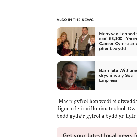
ALSO IN THE NEWS
Menyw o Lanbed 
codi £5,100 i Ymc
Canser Cymru ar 
phenblwydd
Barn Iolo William
drychineb y Sea
Empress
“Mae’r gyfrol hon wedi ei diwedd
digon o le i roi lluniau teuluol. 
bodd gyda’r gyfrol a bydd yn llyfr
Get your latest local news f