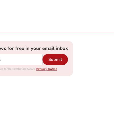
ews for free in your email inbox
Submit
dates from Cambrian News.
Privacy notice