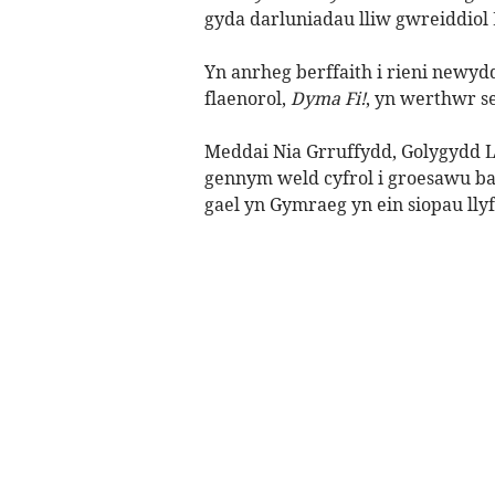
gyda darluniadau lliw gwreiddiol
Yn anrheg berffaith i rieni newydd,
flaenorol,
Dyma Fi!
, yn werthwr s
Meddai Nia Grruffydd, Golygydd Ll
gennym weld cyfrol i groesawu ba
gael yn Gymraeg yn ein siopau lly