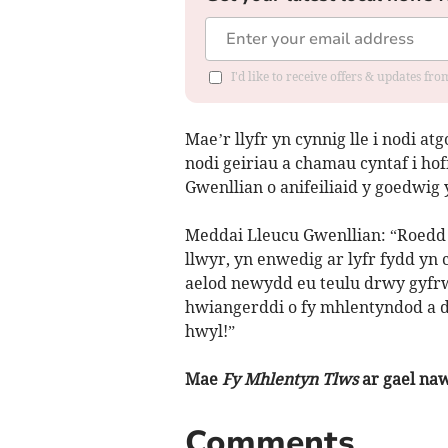
I'd like to receive offers & updates f
Mae’r llyfr yn cynnig lle i nodi a
nodi geiriau a chamau cyntaf i ho
Gwenllian o anifeiliaid y goedwig
Meddai Lleucu Gwenllian: “Roedd c
llwyr, yn enwedig ar lyfr fydd yn 
aelod newydd eu teulu drwy gyfr
hwiangerddi o fy mhlentyndod a dar
hwyl!”
Mae
Fy Mhlentyn Tlws
ar gael naw
Comments