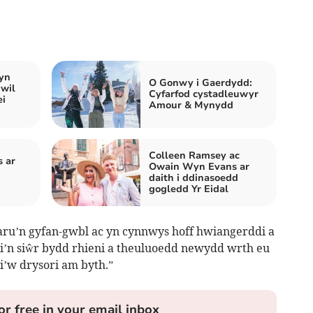
yn
O Gonwy i Gaerdydd:
hwil
Cyfarfod cystadleuwyr
ei
Amour & Mynydd
Colleen Ramsey ac
s ar
Owain Wyn Evans ar
daith i ddinasoedd
gogledd Yr Eidal
aru’n gyfan-gwbl ac yn cynnwys hoff hwiangerddi a
Dw i’n siŵr bydd rhieni a theuluoedd newydd wrth eu
 i’w drysori am byth.”
or free in your email inbox