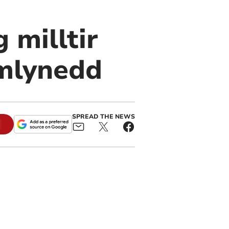
 milltir
 mlynedd
SPREAD THE NEWS