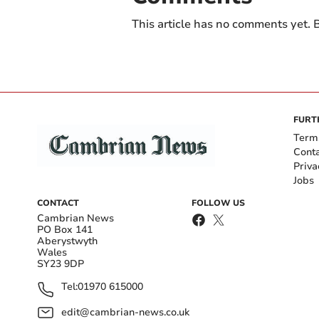
This article has no comments yet. B
FURT
Term
Cont
Priva
Jobs
CONTACT
FOLLOW US
Cambrian News
PO Box 141
Aberystwyth
Wales
SY23 9DP
Tel:
01970 615000
edit@cambrian-news.co.uk