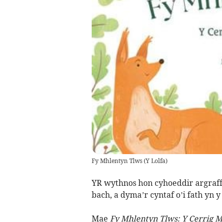
Fy Mhlentyn Tlws
(
Y Lolfa
)
YR wythnos hon cyhoeddir argraffi
bach, a dyma’r cyntaf o’i fath yn 
Mae
Fy Mhlentyn Tlws: Y Cerrig Mi