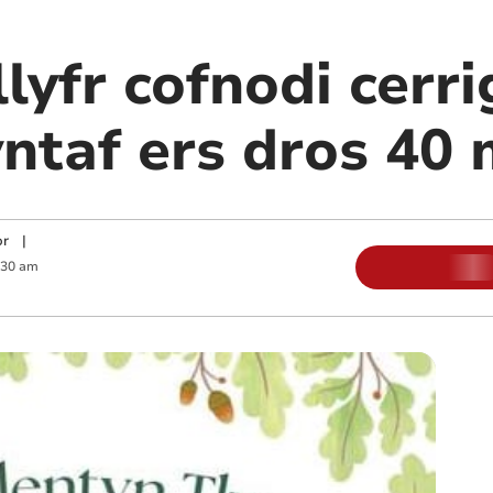
lyfr cofnodi cerrig
yntaf ers dros 40
or
|
:30 am