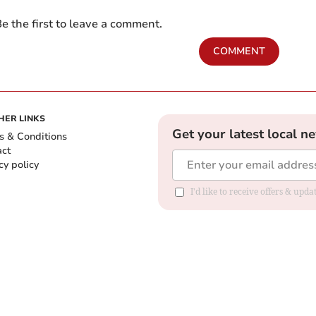
e the first to leave a comment.
COMMENT
HER LINKS
Get your latest local n
s & Conditions
act
cy policy
I'd like to receive offers & up