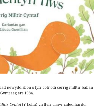
ad newydd sbon o lyfr cofnodi cerrig milltir baban
y Gymraeg ers 1984.
lltir Cyntaf
(Y Lolfa) yn llyfr clawr caled hardd,