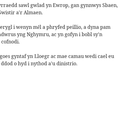
hyrraedd sawl gwlad yn Ewrop, gan gynnwys Sbaen,
Swistir a'r Almaen.
erygl i wenyn mêl a phryfed peillio, a dyna pam
adwrus yng Nghymru, ac yn gofyn i bobl sy'n
cofnodi.
goes gyntaf yn Lloegr ac mae camau wedi cael eu
dod o hyd i nythod a'u dinistrio.