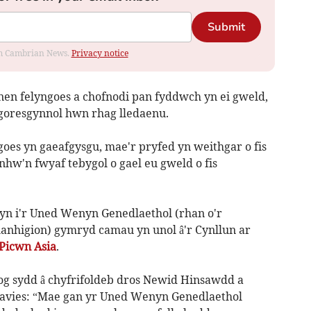
Submit
rom Cambrian News.
Privacy notice
nen felyngoes a chofnodi pan fyddwch yn ei gweld,
n goresgynnol hwn rhag lledaenu.
oes yn gaeafgysgu, mae'r pryfed yn weithgar o fis
hw'n fwyaf tebygol o gael eu gweld o fis
n i'r Uned Wenyn Genedlaethol (rhan o'r
hlanhigion) gymryd camau yn unol â'r Cynllun ar
 Picwn Asia
.
g sydd â chyfrifoldeb dros Newid Hinsawdd a
avies: “Mae gan yr Uned Wenyn Genedlaethol