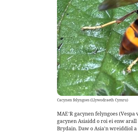
Cacynen felyngoes
(
Llywodraeth Cymru
)
MAE’R gacynen felyngoes (Vespa ve
gacynen Asiaidd o roi ei enw arall
Brydain. Daw o Asia'n wreiddiol a 