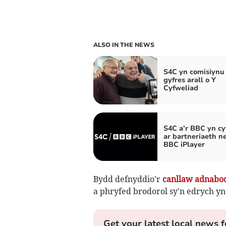
ALSO IN THE NEWS
S4C yn comisiynu
gyfres arall o Y
Cyfweliad
S4C a’r BBC yn c
ar bartneriaeth 
BBC iPlayer
Bydd defnyddio'r
canllaw adnabo
a phryfed brodorol sy'n edrych yn
Get your latest local news f