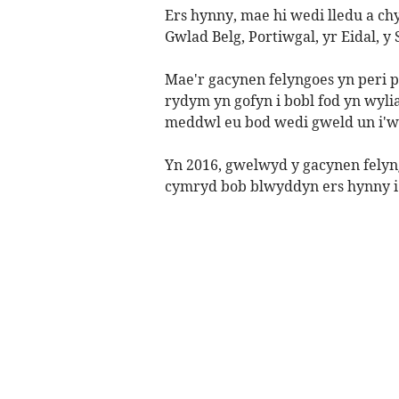
Ers hynny, mae hi wedi lledu a c
Gwlad Belg, Portiwgal, yr Eidal, y 
Mae'r gacynen felyngoes yn peri p
rydym yn gofyn i bobl fod yn wyli
meddwl eu bod wedi gweld un i'w 
Yn 2016, gwelwyd y gacynen felyn
cymryd bob blwyddyn ers hynny i d