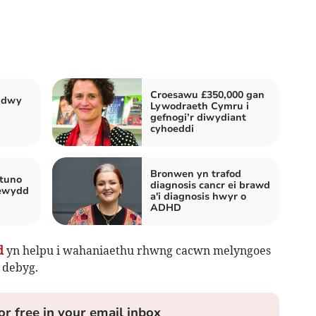
Croesawu £350,000 gan
 dwy
Lywodraeth Cymru i
gefnogi’r diwydiant
cyhoeddi
Bronwen yn trafod
ytuno
diagnosis cancr ei brawd
newydd
a'i diagnosis hwyr o
ADHD
d
yn helpu i wahaniaethu rhwng cacwn melyngoes
 debyg.
or free in your email inbox