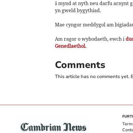
â mynd at nyth neu darfu arnynt g
yn gweld bygythiad.
Mae cyngor meddygol am bigiadau
Am ragor o wybodaeth, ewch i
dud
Genedlaethol.
Comments
This article has no comments yet. B
FURT
Term
Cont