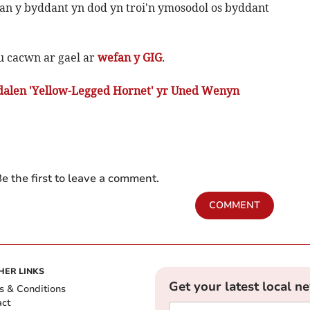
an y byddant yn dod yn troi'n ymosodol os byddant
 cacwn ar gael ar
wefan y GIG
.
alen 'Yellow-Legged Hornet' yr Uned Wenyn
e the first to leave a comment.
COMMENT
HER LINKS
Get your latest local n
s & Conditions
act