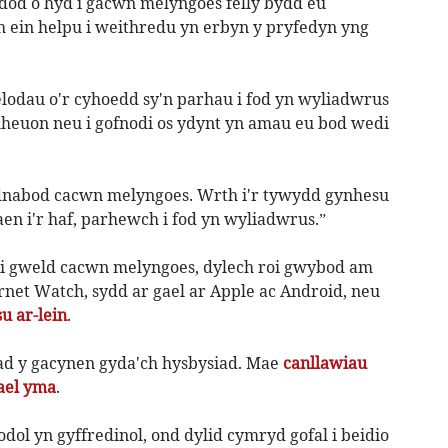
 dod o hyd i gacwn melyngoes felly bydd eu
ein helpu i weithredu yn erbyn y pryfedyn yng
lodau o'r cyhoedd sy'n parhau i fod yn wyliadwrus
heuon neu i gofnodi os ydynt yn amau eu bod wedi
adnabod cacwn melyngoes. Wrth i'r tywydd gynhesu
n i'r haf, parhewch i fod yn wyliadwrus.”
di gweld cacwn melyngoes, dylech roi gwybod am
net Watch, sydd ar gael ar Apple ac Android, neu
u ar-lein
.
iad y gacynen gyda'ch hysbysiad. Mae
canllawiau
ael yma
.
l yn gyffredinol, ond dylid cymryd gofal i beidio