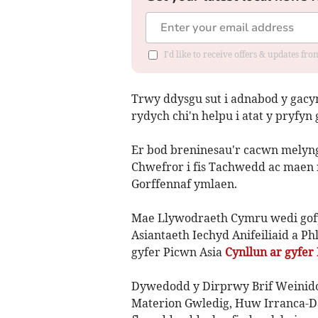
I'd like to receive offers & updates f
Trwy ddysgu sut i adnabod y gacy
rydych chi'n helpu i atat y pryfy
Er bod breninesau'r cacwn melyng
Chwefror i fis Tachwedd ac maen n
Gorffennaf ymlaen.
Mae Llywodraeth Cymru wedi gofy
Asiantaeth Iechyd Anifeiliaid a P
gyfer Picwn Asia
Cynllun ar gyfer
Dywedodd y Dirprwy Brif Weinido
Materion Gwledig, Huw Irranca-D