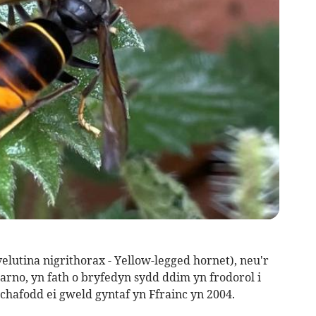
lutina nigrithorax - Yellow-legged hornet), neu'r
 arno, yn fath o bryfedyn sydd ddim yn frodorol i
chafodd ei gweld gyntaf yn Ffrainc yn 2004.