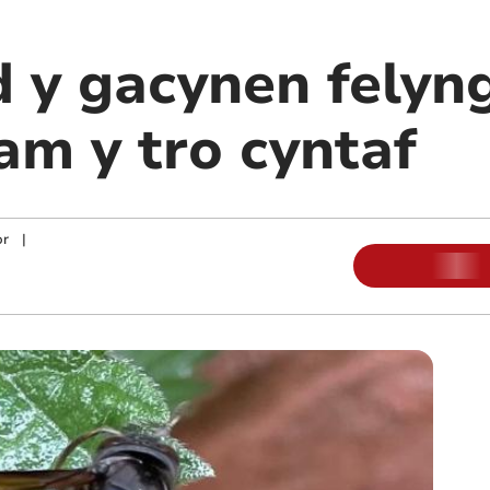
 y gacynen felyn
m y tro cyntaf
or
|