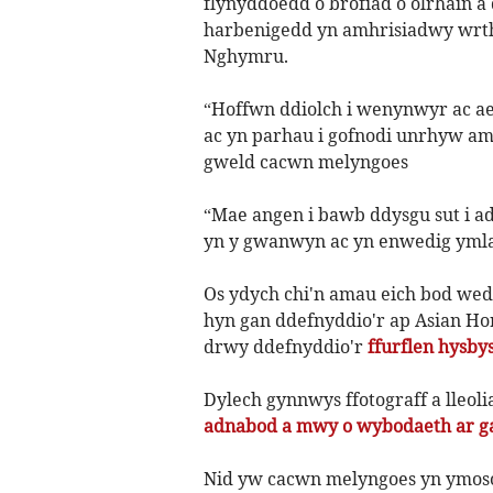
flynyddoedd o brofiad o olrhain a
harbenigedd yn amhrisiadwy wrth 
Nghymru.
“Hoffwn ddiolch i wenynwyr ac ae
ac yn parhau i gofnodi unrhyw am
gweld cacwn melyngoes
“Mae angen i bawb ddysgu sut i 
yn y gwanwyn ac yn enwedig ymlae
Os ydych chi'n amau eich bod we
hyn gan ddefnyddio'r ap Asian Hor
drwy ddefnyddio'r
ffurflen hysbys
Dylech gynnwys ffotograff a lleol
adnabod a mwy o wybodaeth ar g
Nid yw cacwn melyngoes yn ymosodo