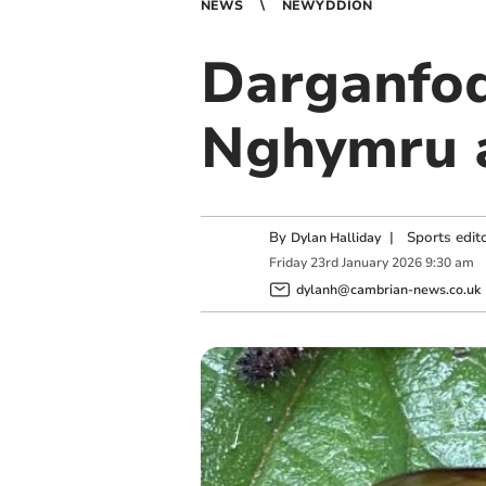
NEWS
NEWYDDION
Darganfod
Nghymru a
By
|
Sports edit
Dylan Halliday
Friday
23
rd
January
2026
9:30 am
dylanh@cambrian-news.co.uk