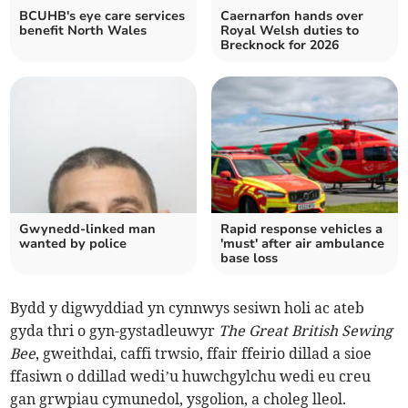
BCUHB's eye care services
Caernarfon hands over
benefit North Wales
Royal Welsh duties to
Brecknock for 2026
Gwynedd-linked man
Rapid response vehicles a
wanted by police
'must' after air ambulance
base loss
Bydd y digwyddiad yn cynnwys sesiwn holi ac ateb
gyda thri o gyn-gystadleuwyr
The Great British Sewing
Bee
, gweithdai, caffi trwsio, ffair ffeirio dillad a sioe
ffasiwn o ddillad wedi’u huwchgylchu wedi eu creu
gan grwpiau cymunedol, ysgolion, a choleg lleol.