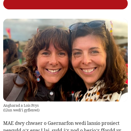
Angharad a Lois Prys
(
Llun wedi'i gyflenwi
)
MAE dwy chwaer o Gaernarfon wedi lansio prosiect
newydd o’r enw Llai, sydd â’r nod o herio’r ffordd yr