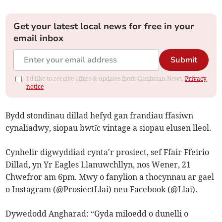
Get your latest local news for free in your
email inbox
Submit
I'd like to receive offers & updates from Cambrian News.
Privacy
notice
Bydd stondinau dillad hefyd gan frandiau ffasiwn
cynaliadwy, siopau bwtîc vintage a siopau elusen lleol.
Cynhelir digwyddiad cynta'r prosiect, sef Ffair Ffeirio
Dillad, yn Yr Eagles Llanuwchllyn, nos Wener, 21
Chwefror am 6pm. Mwy o fanylion a thocynnau ar gael
o Instagram (@ProsiectLlai) neu Facebook (@Llai).
Dywedodd Angharad: “Gyda miloedd o dunelli o