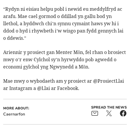
“Rydyn ni eisiau helpu pobl i newid eu meddylfryd ac
arafu. Mae cael gormod o ddillad yn gallu bod yn
llethol, a byddwch chi’n synnu cymaint haws yw hi i
ddod o hyd i rhywbeth i’w wisgo pan fydd gennych lai
o ddewis.”
Ariennir y prosiect gan Menter Môn, fel rhan o brosiect
mwy o’r enw Cylchol sy’n hyrwyddo pob agwedd o
economi gylchol yng Ngwynedd a Môn.
Mae mwy o wybodaeth am y prosiect ar @ProsiectLlai
ar Instagram a @Llai ar Facebook.
SPREAD THE NEWS
MORE ABOUT:
Caernarfon