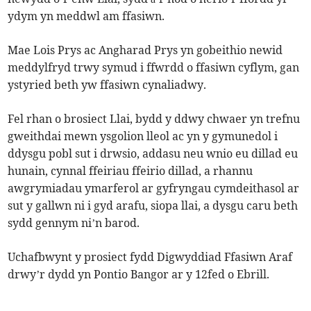
ydym yn meddwl am ffasiwn.
Mae Lois Prys ac Angharad Prys yn gobeithio newid
meddylfryd trwy symud i ffwrdd o ffasiwn cyflym, gan
ystyried beth yw ffasiwn cynaliadwy.
Fel rhan o brosiect Llai, bydd y ddwy chwaer yn trefnu
gweithdai mewn ysgolion lleol ac yn y gymunedol i
ddysgu pobl sut i drwsio, addasu neu wnio eu dillad eu
hunain, cynnal ffeiriau ffeirio dillad, a rhannu
awgrymiadau ymarferol ar gyfryngau cymdeithasol ar
sut y gallwn ni i gyd arafu, siopa llai, a dysgu caru beth
sydd gennym ni’n barod.
Uchafbwynt y prosiect fydd Digwyddiad Ffasiwn Araf
drwy’r dydd yn Pontio Bangor ar y 12fed o Ebrill.