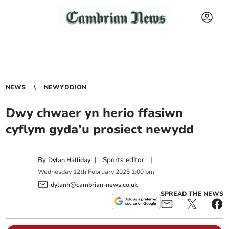
NEWS
NEWYDDION
Dwy chwaer yn herio ffasiwn
cyflym gyda’u prosiect newydd
By
|
Sports editor
|
Dylan Halliday
Wednesday
12
th
February
2025
1:00 pm
dylanh@cambrian-news.co.uk
SPREAD THE NEWS