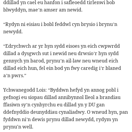
ddillad yn cael eu hanfon i safleoedd tirlenwi bob
blwyddyn, mae’n amser am newid.
“Rydyn ni eisiau i bobl feddwl cyn brysio i brynu’n
newydd.
“Edrychwch ar yr hyn sydd eisoes yn eich cwpwrdd
dillad a dysgwch sut i newid neu drwsio’r hyn sydd
gennych yn barod, prynu’n ail-law neu wneud eich
dillad eich hun, fel ein bod yn fwy caredig i’r blaned
a’n pwrs.”
Ychwanegodd Lois: “Byddwn hefyd yn annog pobl i
gefnogi eu siopau dillad annibynnol lleol a brandiau
ffasiwn sy’n cynhyrchu eu dillad yn y DU gan
ddefnyddio deunyddiau cynaliadwy. O wneud hyn, pan
fyddwn ni’n dewis prynu dillad newydd, rydym yn
prynu'n well.