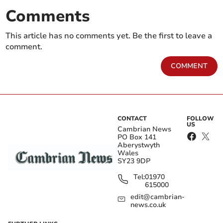
Comments
This article has no comments yet. Be the first to leave a
comment.
COMMENT
CONTACT
FOLLOW
US
Cambrian News
PO Box 141
Aberystwyth
Wales
SY23 9DP
Tel:
01970
615000
edit@cambrian-
news.co.uk