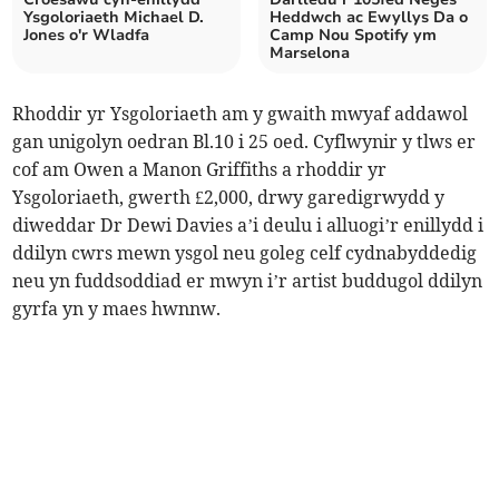
Ysgoloriaeth Michael D.
Heddwch ac Ewyllys Da o
Jones o'r Wladfa
Camp Nou Spotify ym
Marselona
Rhoddir yr Ysgoloriaeth am y gwaith mwyaf addawol
gan unigolyn oedran Bl.10 i 25 oed.
Cyflwynir y tlws er
cof am Owen a Manon Griffiths a rhoddir yr
Ysgoloriaeth, gwerth £2,000, drwy garedigrwydd y
diweddar Dr Dewi Davies a’i deulu i alluogi’r enillydd i
ddilyn cwrs mewn ysgol neu goleg celf cydnabyddedig
neu yn fuddsoddiad er mwyn i’r artist buddugol ddilyn
gyrfa yn y maes hwnnw.