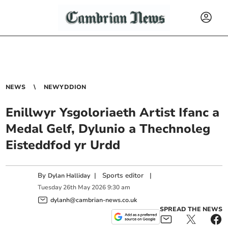
NEWS
NEWYDDION
Enillwyr Ysgoloriaeth Artist Ifanc a
Medal Gelf, Dylunio a Thechnoleg
Eisteddfod yr Urdd
By
|
Sports editor
|
Dylan Halliday
Tuesday
26
th
May
2026
9:30 am
dylanh@cambrian-news.co.uk
SPREAD THE NEWS