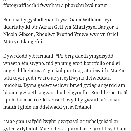
ffotograffiaeth i fwynhau a pharchu byd natur.”
Beirniad y gystadleuaeth yw Diana Williams, cyn
ddarlithydd o’r Adran Gelf ym Mhrifysgol Bangor a
Nicola Gibson, Rheolwr Profiad Ymwelwyr yn Oriel
Môn yn Llangefni.
Dywedodd y beirniaid: “I’r brig daeth ymgeisydd
wnaeth ein swyno, nid yn unig efo’i bortffolio ond ei
angerdd heintus a’i gariad pur tuag at ei waith. Mae’n
talu teyrnged i’w fro ac yn cyflwyno delweddau
hudolus. Dyma gadwraethwr brwd gydag angerdd am
bioamrywiaeth a gwarchod ei gynefin. Roedd stori tu ôl
i pob darn ac roedd sensitifrwydd y gwaith a’r oriau
maith i gipio un ddelwedd yn syfrdanol.
"Mae gan Dafydd lwybr pwrpasol ac uchelgeisiol ar
gyfer y dyfodol. Mae’n feistr parod ar ei grefft sydd am