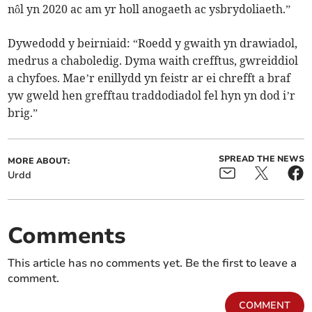
nôl yn 2020 ac am yr holl anogaeth ac ysbrydoliaeth.”
Dywedodd y beirniaid: “Roedd y gwaith yn drawiadol,
medrus a chaboledig. Dyma waith crefftus, gwreiddiol
a chyfoes. Mae’r enillydd yn feistr ar ei chrefft a braf
yw gweld hen grefftau traddodiadol fel hyn yn dod i’r
brig.”
SPREAD THE NEWS
MORE ABOUT:
Urdd
Comments
This article has no comments yet. Be the first to leave a
comment.
COMMENT