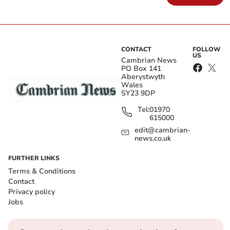
CONTACT
FOLLOW
US
Cambrian News
PO Box 141
Aberystwyth
Wales
SY23 9DP
Tel:
01970
615000
edit@cambrian-
news.co.uk
FURTHER LINKS
Terms & Conditions
Contact
Privacy policy
Jobs