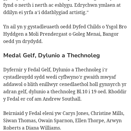
fynd o nerth i nerth ac esblygu. Edrychwn ymlaen at
ddilyn ei yrfa a’i ddatblygiad artistig.”
Yn ail yn y gystadleuaeth oedd Dyfed Childs o Ysgol Bro
Hyddgen a Moli Prendergast o Goleg Menai, Bangor
oedd yn drydydd.
Medal Gelf, Dylunio a Thechnoleg
Dyfernir y Fedal Gelf, Dylunio a Thechnoleg i’r
cystadleuydd sydd wedi cyflwyno’r gwaith mwyaf
addawol o blith enillwyr cenedlaethol holl gynnyrch yr
adran gelf, dylunio a thechnoleg Bl.10 i 19 oed. Rhoddir
y Fedal er cof am Andrew Southall.
Beirniaid y Fedal eleni yw Carys Jones, Christine Mills,
Siwan Thomas, Owain Sparnon, Ellen Thorpe, Arwyn
Roberts a Diana Williams.