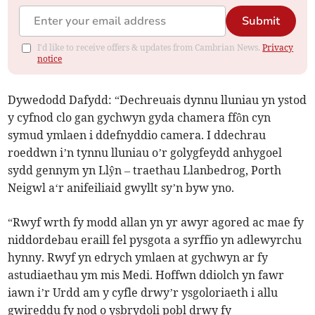
Submit
I'd like to receive offers & updates from Cambrian News.
Privacy
notice
Dywedodd Dafydd: “Dechreuais dynnu lluniau yn ystod
y cyfnod clo gan gychwyn gyda chamera ffôn cyn
symud ymlaen i ddefnyddio camera. I ddechrau
roeddwn i’n tynnu lluniau o’r golygfeydd anhygoel
sydd gennym yn Llŷn – traethau Llanbedrog, Porth
Neigwl a‘r anifeiliaid gwyllt sy’n byw yno.
“Rwyf wrth fy modd allan yn yr awyr agored ac mae fy
niddordebau eraill fel pysgota a syrffio yn adlewyrchu
hynny. Rwyf yn edrych ymlaen at gychwyn ar fy
astudiaethau ym mis Medi. Hoffwn ddiolch yn fawr
iawn i’r Urdd am y cyfle drwy’r ysgoloriaeth i allu
gwireddu fy nod o ysbrydoli pobl drwy fy