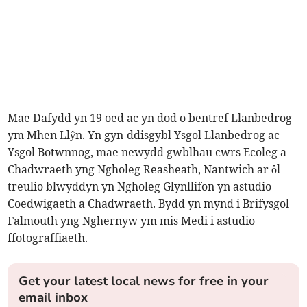
Mae Dafydd yn 19 oed ac yn dod o bentref Llanbedrog
ym Mhen Llŷn. Yn gyn-ddisgybl Ysgol Llanbedrog ac
Ysgol Botwnnog, mae newydd gwblhau cwrs Ecoleg a
Chadwraeth yng Ngholeg Reasheath, Nantwich ar ôl
treulio blwyddyn yn Ngholeg Glynllifon yn astudio
Coedwigaeth a Chadwraeth. Bydd yn mynd i Brifysgol
Falmouth yng Nghernyw ym mis Medi i astudio
ffotograffiaeth.
Get your latest local news for free in your
email inbox