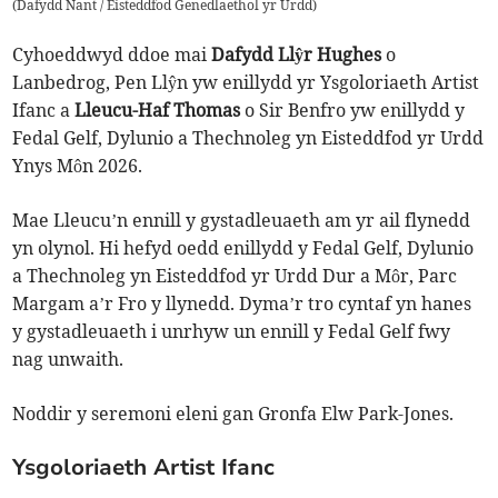
(
Dafydd Nant / Eisteddfod Genedlaethol yr Urdd
)
Cyhoeddwyd ddoe mai
Dafydd Llŷr Hughes
o
Lanbedrog, Pen Llŷn yw enillydd yr Ysgoloriaeth Artist
Ifanc a
Lleucu-Haf Thomas
o Sir Benfro yw enillydd y
Fedal Gelf, Dylunio a Thechnoleg yn Eisteddfod yr Urdd
Ynys Môn 2026.
Mae Lleucu’n ennill y gystadleuaeth am yr ail flynedd
yn olynol. Hi hefyd oedd enillydd y Fedal Gelf, Dylunio
a Thechnoleg yn Eisteddfod yr Urdd Dur a Môr, Parc
Margam a’r Fro y llynedd. Dyma’r tro cyntaf yn hanes
y gystadleuaeth i unrhyw un ennill y Fedal Gelf fwy
nag unwaith.
Noddir y seremoni eleni gan Gronfa Elw Park-Jones.
Ysgoloriaeth Artist Ifanc