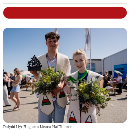
Dafydd Llŷr Hughes a Lleucu-Haf Thomas