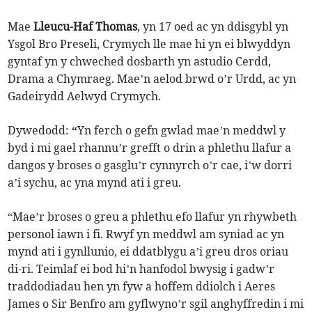
Mae
Lleucu-Haf Thomas
, yn 17 oed ac yn ddisgybl yn
Ysgol Bro Preseli, Crymych lle mae hi yn ei blwyddyn
gyntaf yn y chweched dosbarth yn astudio Cerdd,
Drama a Chymraeg. Mae’n aelod brwd o’r Urdd, ac yn
Gadeirydd Aelwyd Crymych.
Dywedodd:
“
Yn ferch o gefn gwlad mae’n meddwl y
byd i mi gael rhannu’r grefft o drin a phlethu llafur a
dangos y broses o gasglu’r cynnyrch o’r cae, i’w dorri
a’i sychu, ac yna mynd ati i greu.
“Mae’r broses o greu a phlethu efo llafur yn rhywbeth
personol iawn i fi. Rwyf yn meddwl am syniad ac yn
mynd ati i gynllunio, ei ddatblygu a’i greu dros oriau
di-ri. Teimlaf ei bod hi’n hanfodol bwysig i gadw’r
traddodiadau hen yn fyw a hoffem ddiolch i Aeres
James o Sir Benfro am gyflwyno’r sgil anghyffredin i mi