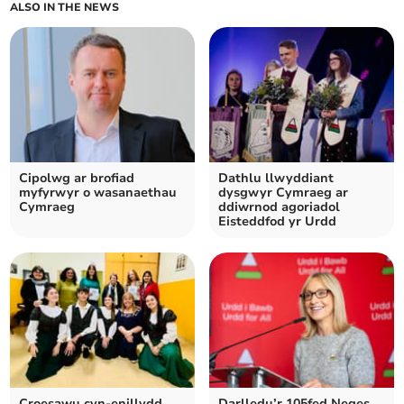
ALSO IN THE NEWS
Cipolwg ar brofiad
Dathlu llwyddiant
myfyrwyr o wasanaethau
dysgwyr Cymraeg ar
Cymraeg
ddiwrnod agoriadol
Eisteddfod yr Urdd
Croesawu cyn-enillydd
Darlledu’r 105fed Neges