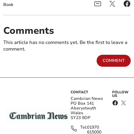
Book
Comments
This article has no comments yet. Be the first to leave a
comment.
COMMENT
CONTACT
FOLLOW
US
Cambrian News
PO Box 141
Aberystwyth
Wales
SY23 9DP
Tel:
01970
615000