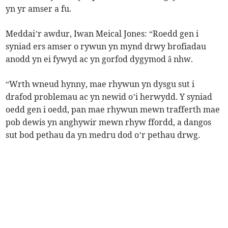
yn yr amser a fu.
Meddai’r awdur, Iwan Meical Jones: “Roedd gen i
syniad ers amser o rywun yn mynd drwy brofiadau
anodd yn ei fywyd ac yn gorfod dygymod â nhw.
“Wrth wneud hynny, mae rhywun yn dysgu sut i
drafod problemau ac yn newid o’i herwydd. Y syniad
oedd gen i oedd, pan mae rhywun mewn trafferth mae
pob dewis yn anghywir mewn rhyw ffordd, a dangos
sut bod pethau da yn medru dod o’r pethau drwg.