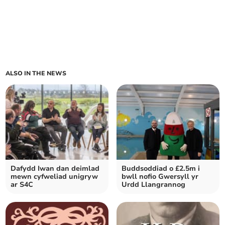
ALSO IN THE NEWS
Dafydd Iwan dan deimlad
Buddsoddiad o £2.5m i
mewn cyfweliad unigryw
bwll nofio Gwersyll yr
ar S4C
Urdd Llangrannog