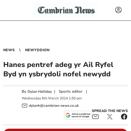
NEWS
NEWYDDION
Hanes pentref adeg yr Ail Ryfel
Byd yn ysbrydoli nofel newydd
By
|
Sports editor
|
Dylan Halliday
Wednesday
6
th
March
2024
1:50 pm
dylanh@cambrian-news.co.uk
SPREAD THE NEWS