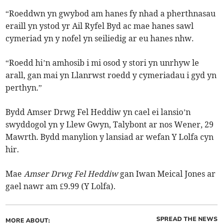
“Roeddwn yn gwybod am hanes fy nhad a pherthnasau
eraill yn ystod yr Ail Ryfel Byd ac mae hanes sawl
cymeriad yn y nofel yn seiliedig ar eu hanes nhw.
“Roedd hi’n amhosib i mi osod y stori yn unrhyw le
arall, gan mai yn Llanrwst roedd y cymeriadau i gyd yn
perthyn.”
Bydd Amser Drwg Fel Heddiw yn cael ei lansio’n
swyddogol yn y Llew Gwyn, Talybont ar nos Wener, 29
Mawrth. Bydd manylion y lansiad ar wefan Y Lolfa cyn
hir.
Mae
Amser Drwg Fel Heddiw
gan Iwan Meical Jones ar
gael nawr am £9.99 (Y Lolfa).
SPREAD THE NEWS
MORE ABOUT: