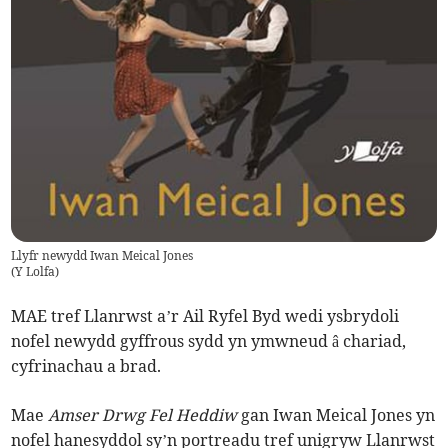
Llyfr newydd Iwan Meical Jones
(
Y Lolfa
)
MAE tref Llanrwst a’r Ail Ryfel Byd wedi ysbrydoli
nofel newydd gyffrous sydd yn ymwneud â chariad,
cyfrinachau a brad.
Mae
Amser Drwg Fel Heddiw
gan Iwan Meical Jones yn
nofel hanesyddol sy’n portreadu tref unigryw Llanrwst