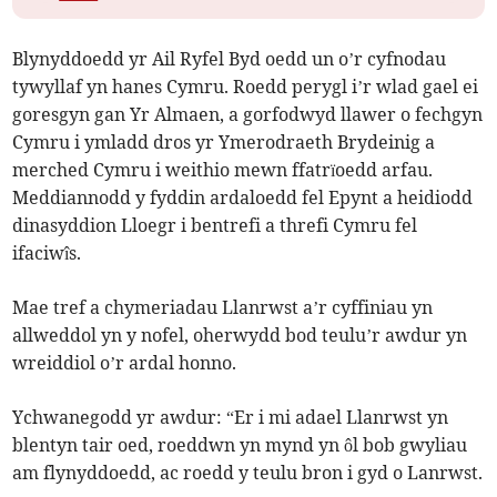
Blynyddoedd yr Ail Ryfel Byd oedd un o’r cyfnodau
tywyllaf yn hanes Cymru. Roedd perygl i’r wlad gael ei
goresgyn gan Yr Almaen, a gorfodwyd llawer o fechgyn
Cymru i ymladd dros yr Ymerodraeth Brydeinig a
merched Cymru i weithio mewn ffatrïoedd arfau.
Meddiannodd y fyddin ardaloedd fel Epynt a heidiodd
dinasyddion Lloegr i bentrefi a threfi Cymru fel
ifaciwîs.
Mae tref a chymeriadau Llanrwst a’r cyffiniau yn
allweddol yn y nofel, oherwydd bod teulu’r awdur yn
wreiddiol o’r ardal honno.
Ychwanegodd yr awdur: “Er i mi adael Llanrwst yn
blentyn tair oed, roeddwn yn mynd yn ôl bob gwyliau
am flynyddoedd, ac roedd y teulu bron i gyd o Lanrwst.