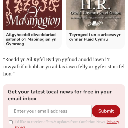
Ailgyhoeddi diweddariad
Teyrnged i un o arloeswyr
safonol o'r Mabinogion yn
cynnar Plaid Cymru
Gymraeg
“Roedd yr Ail Ryfel Byd yn gyfnod anodd iawn i’r
mwyafrif o bobl ac yn addas iawn felly ar gyfer stori fel
hon.”
Get your latest local news for free in your
email inbox
Submit
I'd like to receive offers & updates from Cambrian News.
Privacy
notice