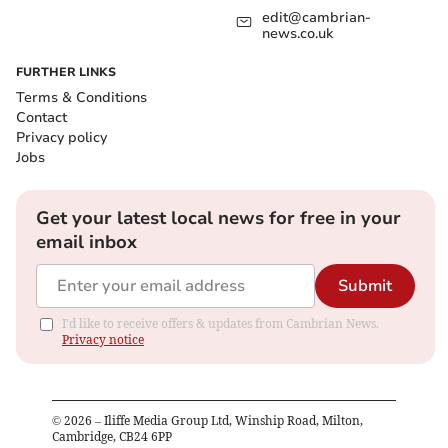
edit@cambrian-
news.co.uk
FURTHER LINKS
Terms & Conditions
Contact
Privacy policy
Jobs
Get your latest local news for free in your
email inbox
Submit
I'd like to receive offers & updates from Cambrian News.
Privacy notice
©
2026
– Iliffe Media Group Ltd, Winship Road, Milton,
Cambridge, CB24 6PP