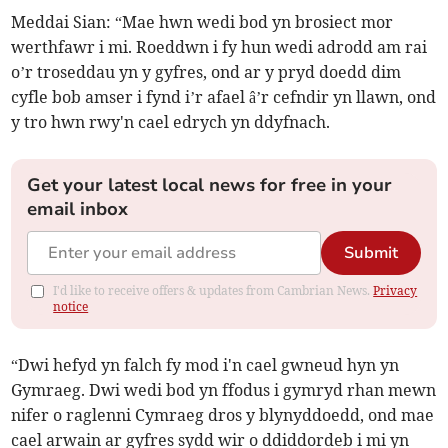
Meddai Sian: “Mae hwn wedi bod yn brosiect mor
werthfawr i mi. Roeddwn i fy hun wedi adrodd am rai
o’r troseddau yn y gyfres, ond ar y pryd doedd dim
cyfle bob amser i fynd i’r afael â’r cefndir yn llawn, ond
y tro hwn rwy'n cael edrych yn ddyfnach.
Get your latest local news for free in your
email inbox
Submit
I'd like to receive offers & updates from Cambrian News.
Privacy
notice
“Dwi hefyd yn falch fy mod i'n cael gwneud hyn yn
Gymraeg. Dwi wedi bod yn ffodus i gymryd rhan mewn
nifer o raglenni Cymraeg dros y blynyddoedd, ond mae
cael arwain ar gyfres sydd wir o ddiddordeb i mi yn