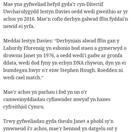
Mae yna gyfweliad hefyd gyda'r cyn-Ditectif
Uwcharolygydd Iestyn Davies oedd wedi gweithio ar yr
achos yn 2016. Mae'n cofio derbyn galwad ffôn fyddai'n
newid ei yrfa.
Meddai Iestyn Davies: “Derbyniais alwad ffôn gan y
Labordy Fforensig yn esbonio bod staen a gymerwyd o
drowsus Janet yn 1976, a oedd wedi'i gadw ar gronfa
ddata, wedi dod fyny yn erbyn DNA rhywun, dyn yn ei
bumdegau hwyr o'r enw Stephen Hough. Roedden ni
wedi cael match.”
Mae'r achos yn parhau i fod yn un o'r
camweinyddiadau cyfiawnder mwyaf yn hanes
cyfreithiol Cymru.
Trwy gyfweliadau gyda theulu Janet a phobl sy'n
ymwneud â'r achos, mae'r bennod yn datgelu sut y