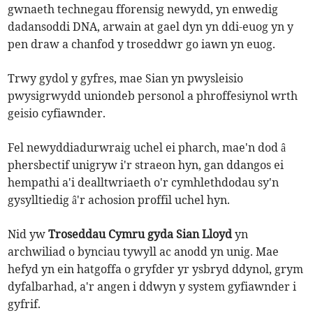
gwnaeth technegau fforensig newydd, yn enwedig
dadansoddi DNA, arwain at gael dyn yn ddi-euog yn y
pen draw a chanfod y troseddwr go iawn yn euog.
Trwy gydol y gyfres, mae Sian yn pwysleisio
pwysigrwydd uniondeb personol a phroffesiynol wrth
geisio cyfiawnder.
Fel newyddiadurwraig uchel ei pharch, mae'n dod â
phersbectif unigryw i'r straeon hyn, gan ddangos ei
hempathi a'i dealltwriaeth o'r cymhlethdodau sy'n
gysylltiedig â'r achosion proffil uchel hyn.
Nid yw
Troseddau Cymru gyda Sian Lloyd
yn
archwiliad o bynciau tywyll ac anodd yn unig. Mae
hefyd yn ein hatgoffa o gryfder yr ysbryd ddynol, grym
dyfalbarhad, a'r angen i ddwyn y system gyfiawnder i
gyfrif.