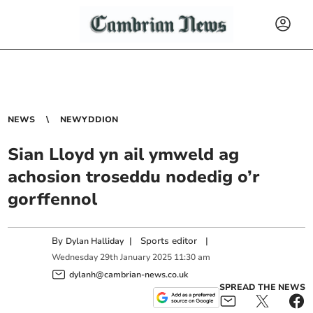
NEWS
NEWYDDION
Sian Lloyd yn ail ymweld ag
achosion troseddu nodedig o’r
gorffennol
By
|
Sports editor
|
Dylan Halliday
Wednesday
29
th
January
2025
11:30 am
dylanh@cambrian-news.co.uk
SPREAD THE NEWS