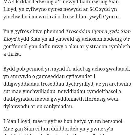
MAE’R ddarlledwraig a’r newyddiadurwraig Sian
Lloyd, yn cyflwyno cyfres newydd ar S4C sydd yn
ymchwilio i mewn i rai o droseddau tywyll Cymru.
Yn y gyfres chwe phennod
Troseddau Cymru gyda Sian
Lloyd
bydd Sian yn ail ymweld ag achosion nodedig o’r
gorffennol gan daflu mwy o olau ar y straeon cymhleth
a thrist.
Bydd pob pennod yn mynd i'r afael ag achos gwahanol,
yn amrywio o gamweddau cyfiawnder i
ddigwyddiadau troseddau dychrynllyd, ac yn archwilio
sut mae ymchwiliadau, newidiadau cymdeithasol a
datblygiadau mewn gwyddoniaeth fforensig wedi
dylanwadu ar eu canlyniadau.
I Sian Lloyd, mae’r gyfres hon hefyd yn un bersonol.
Mae gan Sian ei hun ddiddordeb yn y pwnc sy'n