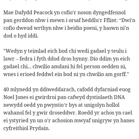
Mae Dafydd Peacock yn cofio'r noson dyngedfennol
pan gerddon nhw i mewn i orsaf heddlu'r Fflint: “Dwi'n
cofio dweud wrthyn nhw i beidio poeni, y baswn ni'n
dod o hyd iddi.
"Wedyn y teimlad eich bod chi wedi gadael y teulu i
lawr – fedra i fyth ddod dros hynny. Dio ddim yn eich
gadael chi... chwilio amdani hi fel person oedden ni,
wnes i erioed feddwl ein bod ni yn chwilio am gorff."
40 mlynedd yn ddiweddarach, cafodd dyfarniad euog
Noel Jones ei gwirdroi pan cafwyd dystiolaeth DNA
newydd oedd yn pwyntio’r bys at unigolyn hollol
wahanol fel y gwir droseddwr. Roedd yr achos yn cael
ei ystyried yn un o'r achosion mwyaf unigryw yn hanes
cyfreithiol Prydain.