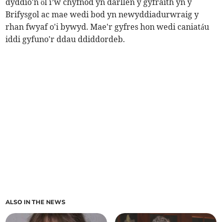
dyddio'n ôl i’w chyfnod yn darllen y gyfraith yn y
Brifysgol ac mae wedi bod yn newyddiadurwraig y
rhan fwyaf o'i bywyd. Mae'r gyfres hon wedi caniatáu
iddi gyfuno'r ddau ddiddordeb.
ALSO IN THE NEWS