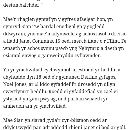
destun balchder.”
Mae'r rhaglen gyntaf yn y gyfres afaelgar hon, yn
cymryd Sian i’w hardal enedigol yn y gogledd
ddwyrain, yno mae'n ailymweld ag achos iasol o dreisio
a lladd Janet Commins, 15 oed, merch ifanc o'r Fflint. Fe
wnaeth yr achos synnu pawb yng Nghymru a daeth yn
esiampl enwog o gamweinyddu cyfiawnder.
Yn yr ymchwiliad cychwynnol, arestiodd yr heddlu a
chyhuddo dyn 18 oed o'r gymuned Deithio gyfagos,
Noel Jones, ar ôl iddo gyfaddef i'r drosedd yn dilyn
cwestiynu'r heddlu. Roedd ei gyfaddefiad yn cael ei
ystyried yn gam pwysig, ond parhau wnaeth yr
amheuon am yr ymchwiliad.
Mae Sian yn siarad gyda'r cyn-blismon oedd ar
ddyletswydd pan adroddodd rhieni Janet ei bod ar goll.