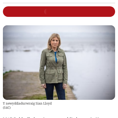
Y newyddiadurwraig Sian Lloyd
(
S4C
)