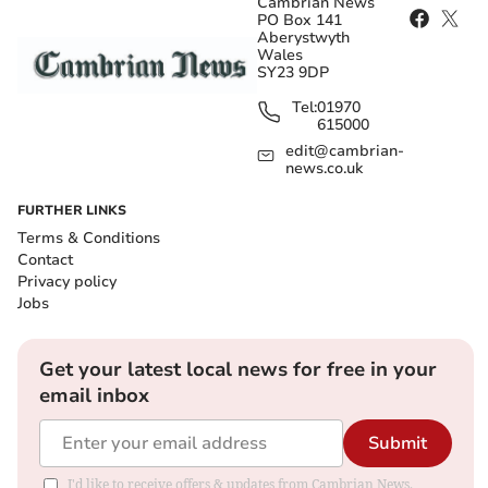
Cambrian News
PO Box 141
Aberystwyth
Wales
SY23 9DP
Tel:
01970
615000
edit@cambrian-
news.co.uk
FURTHER LINKS
Terms & Conditions
Contact
Privacy policy
Jobs
Get your latest local news for free in your
email inbox
Submit
I'd like to receive offers & updates from Cambrian News.