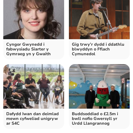
Cyngor Gwynedd i
Gig trwy’r dydd i ddathlu
fabwysiadu Siarter y
blwyddyn o Fflach
Gymraeg yn y Gwaith
Cymunedol
Dafydd Iwan dan deimlad
Buddsoddiad o £2.5m i
mewn cyfweliad unigryw
bwll nofio Gwersyll yr
ar S4C
Urdd Llangrannog