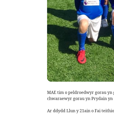
MAE tim o peldroedwyr gorau yn 
chwaraewyr gorau yn Prydain yn 
Ar ddydd Llun y 21ain o Fai teith