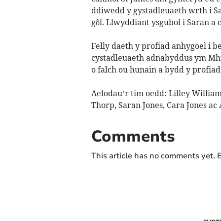
ddiwedd y gystadleuaeth wrth i Sar
gôl. Llwyddiant ysgubol i Saran a 
Felly daeth y profiad anhygoel i 
cystadleuaeth adnabyddus ym Mhr
o falch ou hunain a bydd y profia
Aelodau’r tim oedd: Lilley William
Thorp, Saran Jones, Cara Jones ac
Comments
This article has no comments yet. B