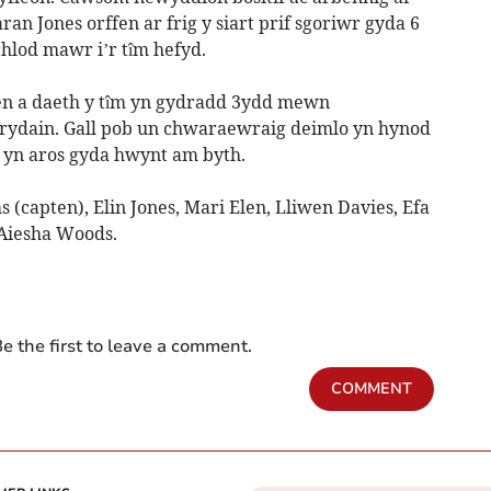
an Jones orffen ar frig y siart prif sgoriwr gyda 6
chlod mawr i’r tîm hefyd.
ben a daeth y tîm yn gydradd 3ydd mewn
ydain. Gall pob un chwaraewraig deimlo yn hynod
d yn aros gyda hwynt am byth.
s (capten), Elin Jones, Mari Elen, Lliwen Davies, Efa
 Aiesha Woods.
e the first to leave a comment.
COMMENT