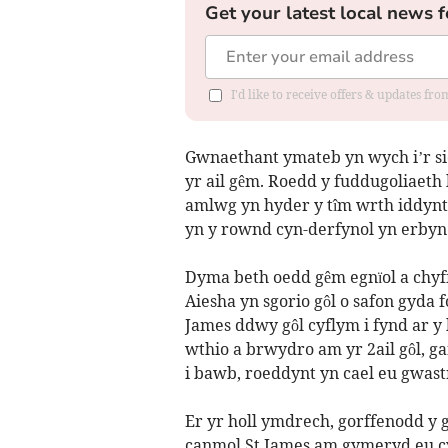
Get your latest local news f
I'd like to receive offers & updates f
Gwnaethant ymateb yn wych i’r sio
yr ail gêm. Roedd y fuddugoliaet
amlwg yn hyder y tîm wrth iddynt e
yn y rownd cyn-derfynol yn erbyn 
Dyma beth oedd gêm egnïol a chy
Aiesha yn sgorio gôl o safon gyda 
James ddwy gôl cyflym i fynd ar y
wthio a brwydro am yr 2ail gôl, g
i bawb, roeddynt yn cael eu gwast
Er yr holl ymdrech, gorffenodd y 
canmol St James am gymeryd eu cy