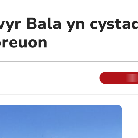
yr Bala yn cystad
oreuon