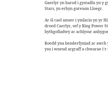
Gaerlyr yn barod i gystadlu yn 
Stars, yn erbyn goreuon Lloegr.
Ar ôl cael amser i ymlacio yn yr Hi
droed Caerlyr, sef y King Power 
bythgofiadwy ac achlysur anhygoe
Roedd yna benderfyniad ac awch
ysu i wneud argraff a chwarae i’r 