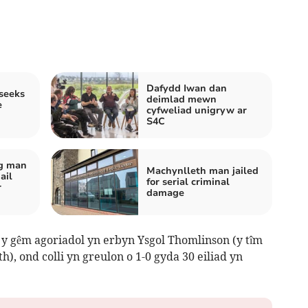
Dafydd Iwan dan
seeks
deimlad mewn
e
cyfweliad unigryw ar
S4C
og man
Machynlleth man jailed
ail
for serial criminal
r
damage
y gêm agoriadol yn erbyn Ysgol Thomlinson (y tîm
h), ond colli yn greulon o 1-0 gyda 30 eiliad yn