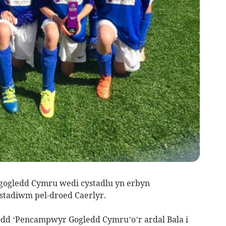
gogledd Cymru wedi cystadlu yn erbyn
stadiwm pel-droed Caerlyr.
iodd ‘Pencampwyr Gogledd Cymru’o’r ardal Bala i