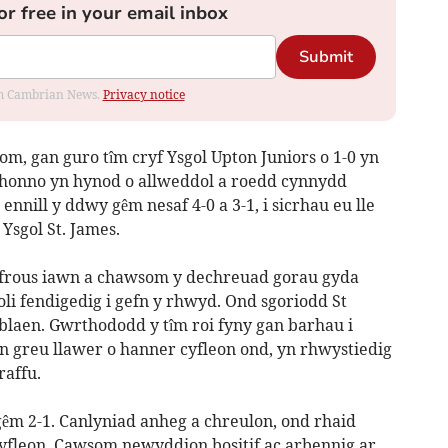
or free in your email inbox
Submit
rom Cambrian News.
Privacy notice
m, gan guro tîm cryf Ysgol Upton Juniors o 1-0 yn
h honno yn hynod o allweddol a roedd cynnydd
nnill y ddwy gêm nesaf 4-0 a 3-1, i sicrhau eu lle
Ysgol St. James.
ffrous iawn a chawsom y dechreuad gorau gyda
foli fendigedig i gefn y rhwyd. Ond sgoriodd St
 blaen. Gwrthododd y tîm roi fyny gan barhau i
an greu llawer o hanner cyfleon ond, yn rhwystiedig
raffu.
gêm 2-1. Canlyniad anheg a chreulon, ond rhaid
fleon. Cawsom newyddion bositif ac arbennig ar