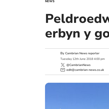
NEWS
Peldroedw
erbyn y g
By
Cambrian News reporter
Tuesday
12
th
June
2018
4:00 pm
@CambrianNews
edit@cambrian-news.co.uk