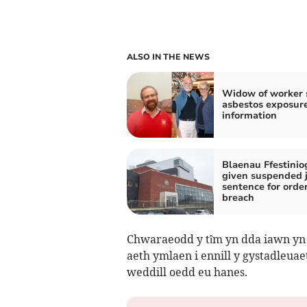
ALSO IN THE NEWS
Widow of worker 
asbestos exposur
information
Blaenau Ffestini
given suspended j
sentence for orde
breach
Chwaraeodd y tîm yn dda iawn yn 
aeth ymlaen i ennill y gystadleuaet
weddill oedd eu hanes.