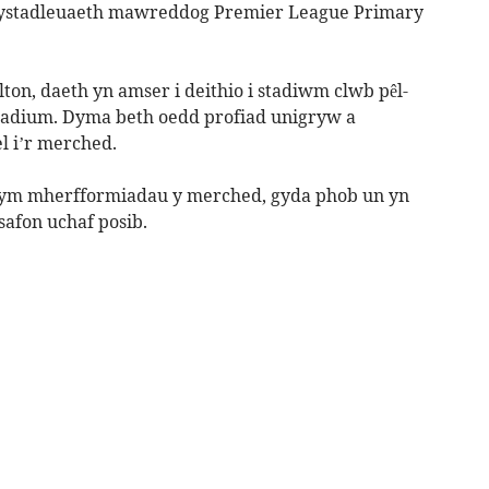
y gystadleuaeth mawreddog Premier League Primary
lton, daeth yn amser i deithio i stadiwm clwb pêl-
Stadium. Dyma beth oedd profiad unigryw a
l i’r merched.
 ym mherfformiadau y merched, gyda phob un yn
safon uchaf posib.