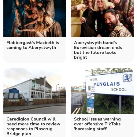
Flabbergast's Macbeth is
Aberystwyth band's
coming to Aberystwyth
Eurovision dream ends
but the future looks
bright
Ceredigion Council will
School issues warning
need more time to review
over offensive TikToks
responses to Plascrug
'harassing staff'
Bridge plan