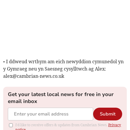
• I ddweud wrthym am eich newyddion cymunedol yn
y Gymraeg neu yn Saesneg cysylltwch ag Alex:
alex@cambrian-news.co.uk
Get your latest local news for free in your
email inbox
Submit
I'd like to receive offers & updates from Cambrian News.
Privacy
notice