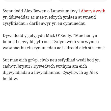
Symudodd Alex Bowen o Lanystumdwy i
Aberystwyth
yn ddiweddar ac mae’n edrych ymlaen at wneud
cysylltiadau â darllenwyr yn eu cymunedau.
Dywedodd y golygydd Mick O’Reilly: “Mae hon yn
bennod newydd gyffrous. Rydym wedi ymrwymo i
wasanaethu ein cymunedau ac i adrodd eich straeon.”
Sut mae eich grŵp, clwb neu sefydliad wedi bod yn
cadw’n brysur? Dywedwch wrthym am eich
digwyddiadau a llwyddiannau. Cysylltwch ag Alex
heddiw.