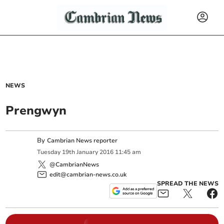
NEWS
Prengwyn
By
Cambrian News reporter
Tuesday
19
th
January
2016
11:45 am
@CambrianNews
edit@cambrian-news.co.uk
SPREAD THE NEWS