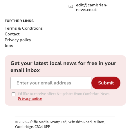
edit@cambrian-
news.co.uk
FURTHER LINKS
Terms & Conditions
Contact
Privacy policy
Jobs
Get your latest local news for free in your
email inbox
Submit
I'd like to receive offers & updates from Cambrian News.
Privacy notice
©
2026
– Iliffe Media Group Ltd, Winship Road, Milton,
Cambridge, CB24 6PP