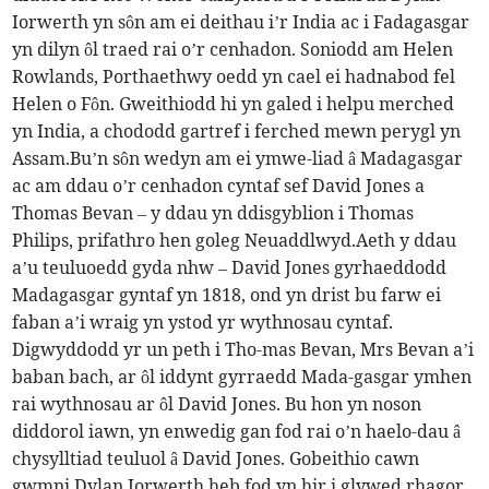
Iorwerth yn sôn am ei deithau i’r India ac i Fadagasgar
yn dilyn ôl traed rai o’r cenhadon. Soniodd am Helen
Rowlands, Porthaethwy oedd yn cael ei hadnabod fel
Helen o Fôn. Gweithiodd hi yn galed i helpu merched
yn India, a chododd gartref i ferched mewn perygl yn
Assam.Bu’n sôn wedyn am ei ymwe-liad â Madagasgar
ac am ddau o’r cenhadon cyntaf sef David Jones a
Thomas Bevan – y ddau yn ddisgyblion i Thomas
Philips, prifathro hen goleg Neuaddlwyd.Aeth y ddau
a’u teuluoedd gyda nhw – David Jones gyrhaeddodd
Madagasgar gyntaf yn 1818, ond yn drist bu farw ei
faban a’i wraig yn ystod yr wythnosau cyntaf.
Digwyddodd yr un peth i Tho-mas Bevan, Mrs Bevan a’i
baban bach, ar ôl iddynt gyrraedd Mada-gasgar ymhen
rai wythnosau ar ôl David Jones. Bu hon yn noson
diddorol iawn, yn enwedig gan fod rai o’n haelo-dau â
chysylltiad teuluol â David Jones. Gobeithio cawn
gwmni Dylan Iorwerth heb fod yn hir i glywed rhagor