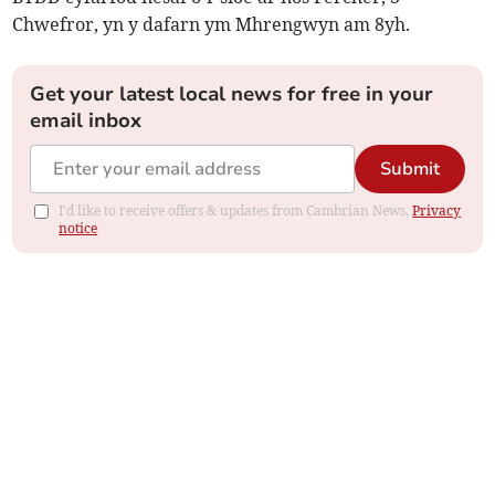
Chwefror, yn y dafarn ym Mhrengwyn am 8yh.
Get your latest local news for free in your
email inbox
Submit
I'd like to receive offers & updates from Cambrian News.
Privacy
notice