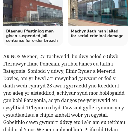
Blaenau Ffestiniog man
Machynlleth man jailed
given suspended jail
for serial criminal damage
sentence for order breach
AR NOS Wener, 27 Tachwedd, bu dwy aelod o Glwb
Ffermwyr Ifanc Pontsian, yn rhoi hanes eu taith i
Batagonia. Soniodd y ddwy, Einir Ryder a Mererid
Davies, am yr hwyl a’r mwynhad gawsant er fod y
daith wedi cymryd 28 awr i gyrraedd yno.Roeddent
yno adeg yr eisteddfod, achlysur sydd mor boblogaidd
gan bobl Patagonia, ac yn dangos pw-ysigrwydd eu
cysylltiad â Chymru o hyd. Cawsant gyfle i ymuno yn y
cystadlaethau a chipio ambell wobr yn ogystal.
Gobeithio cawn gwmni’r ddwy eto i sôn am eu teithiau
diddorol.Y nos Wener canlynol bu’r Prifardd Dylan