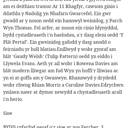
am ei deithiau tramor.Ar 11 Rhagfyr, cawsom ginio i
ddathlu y Nadolig yn Nhafarn Gwarcefel. Ein gwr
gwadd ar y noson oedd ein hannwyl weinidog, y Parch
Wyn Thomas. Fel arfer, ar noson ein cinio blynyddol,
bydd cystadleuaeth i’n haelodau, a’r dasg eleni oedd ‘Y
Plât Pertaf’. Ein gweinidog gafodd y dasg anodd o
feirniadu yr holl blatiau.Enillwyd y wobr gyntaf am
blât ‘Gaudy Welsh’ (Tulip Pattern) oedd yn eiddo i
Llywela Evans. Aeth yr ail wobr i Rowena Davies am
blât modern lliwgar am fod Wyn yn hoffi’r lliwiau ac
yn ei at-goffa am y Gwanwyn. Rhannwyd y drydedd
wobr rhwng Rhian Morris a Caroline Davies.Edrychwn
ymlaen nawr at dymor newydd a chystadleuaeth arall
i’n herio.
Sioe
BYDD cyfarfod nesaf o’r sioe ar nos Fercher, 3