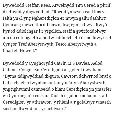
Dywedodd Steffan Rees, Arweinydd Tîm Cered a phrif
drefnydd y digwyddiad: “Roedd yn wych cael Ras yr
Iaith yn ôl yng Ngheredigion er mwyn gallu dathlu’r
Gymraeg mewn ffordd llawn lliw, egni a hwyl. Rwy’n
hynod ddiolchgar i’r ysgolion, staff a gwirfoddolwyr
am eu cefnogaeth a hoffwn ddiolch eto i’r noddwyr sef
Cyngor Tref Aberystwyth, Tesco Aberystwyth a
Chastell Howell.”
Dywedodd y Cynghorydd Catrin M S Davies, Aelod
Cabinet Cyngor Sir Ceredigion ar gyfer Diwylliant:
“Dyma ddigwyddiad di-guro. Cawsom ddiwrnod braf o
haf a chael ei fwynhau ar lan y môr yn Aberystwyth
yng nghwmni cannoedd o blant Ceredigion yn ymarfer
eu Cymraeg a’u coesau. Diolch o galon i aelodau staff
Ceredigion, yr athrawon, y rhieni a’r gofalwyr wnaeth
sicrhau llwyddiant yr achlysur.”