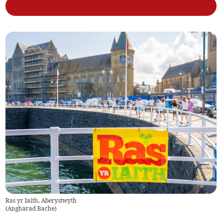
Ras yr Iaith, Aberystwyth
(
Angharad Bache
)