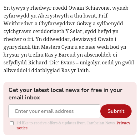
Yn tywys y rhedwyr roedd Owain Schiavone, wyneb
cyfarwydd yn Aberystwyth a thu hwnt, Prif
Weithredwr a Chyfarwyddwr Golwg a sylfaenydd
cylchgrawn cerddoriaeth Y Selar, sydd hefyd yn
rhedwr o fri. Yn ddiweddar, dewiswyd Owain i
gynrychioli tîm Masters Cymru ac mae wedi bod yn
brysur yn trefnu Ras y Barcud yn absenoldeb ei
sefydlydd Richard ‘Dic’ Evans – unigolyn oedd yn gwbl
allweddol i ddatblygiad Ras yr Iaith.
Get your latest local news for free in your
email inbox
Submit
I'd like to receive offers & updates from Cambrian News.
Privacy
notice