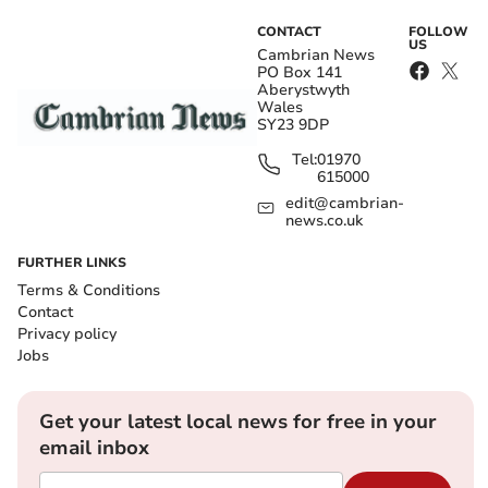
CONTACT
FOLLOW
US
Cambrian News
PO Box 141
Aberystwyth
Wales
SY23 9DP
Tel:
01970
615000
edit@cambrian-
news.co.uk
FURTHER LINKS
Terms & Conditions
Contact
Privacy policy
Jobs
Get your latest local news for free in your
email inbox