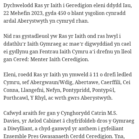
Dychwelodd Ras yr Iaith i Geredigion eleni ddydd Iau,
22 Mehefin 2023, gyda 450 o blant ysgolion cynradd
ardal Aberystwyth yn cymryd rhan.
Nid ras gystadleuol yw Ras yr Iaith ond ras hwyl i
ddathlu’r Iaith Gymraeg ac mae’r digwyddiad yn cael
ei gydlynu gan Fentrau Iaith Cymru a’i drefnu yn lleol
gan Cered: Menter Iaith Ceredigion.
Eleni, roedd Ras yr Iaith yn ymweld â 11 o drefi ledled
Cymru, sef Abergwaun/Wdig, Abertawe, Caerffili, Cei
Conna, Llangefni, Nefyn, Pontypridd, Pontypŵl,
Porthcawl, Y Rhyl, ac wrth gwrs Aberystwyth.
Cafwyd araith fer gan y Cynghorydd Catrin M.S.
Davies, yr Aelod Cabinet â chyfrifoldeb dros y Gymraeg
a Diwylliant, a chyd-ganwyd yr anthem i gyfeiliant
Ensemble Pres Gwasanaeth Cerdd Ceredigion. Yna,