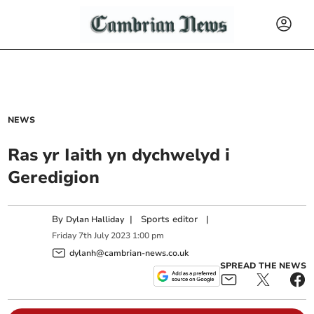
NEWS
Ras yr Iaith yn dychwelyd i
Geredigion
By
|
Sports editor
|
Dylan Halliday
Friday
7
th
July
2023
1:00 pm
dylanh@cambrian-news.co.uk
SPREAD THE NEWS