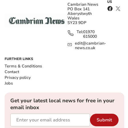
US
Cambrian News
PO Box 141
Aberystwyth
Wales
SY23 9DP
Tel:
01970
615000
edit@cambrian-
news.co.uk
FURTHER LINKS
Terms & Conditions
Contact
Privacy policy
Jobs
Get your latest local news for free in your
email inbox
Submit