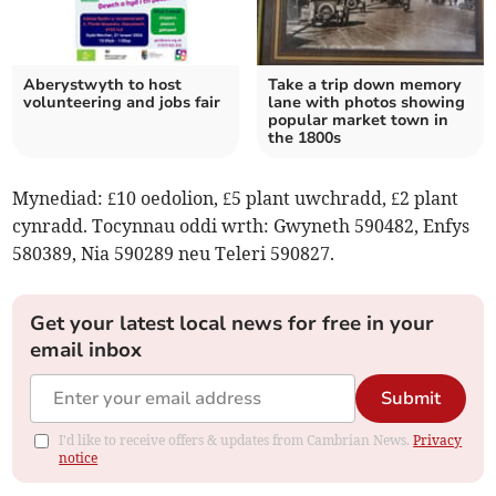
Aberystwyth to host
Take a trip down memory
volunteering and jobs fair
lane with photos showing
popular market town in
the 1800s
Mynediad: £10 oedolion, £5 plant uwchradd, £2 plant
cynradd. Tocynnau oddi wrth: Gwyneth 590482, Enfys
580389, Nia 590289 neu Teleri 590827.
Get your latest local news for free in your
email inbox
Submit
I'd like to receive offers & updates from Cambrian News.
Privacy
notice