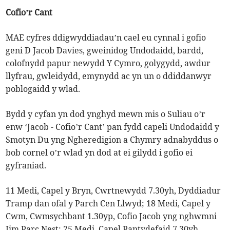
Cofio’r Cant
MAE cyfres ddigwyddiadau’n cael eu cynnal i gofio
geni D Jacob Davies, gweinidog Undodaidd, bardd,
colofnydd papur newydd Y Cymro, golygydd, awdur
llyfrau, gwleidydd, emynydd ac yn un o ddiddanwyr
poblogaidd y wlad.
Bydd y cyfan yn dod ynghyd mewn mis o Suliau o’r
enw ‘Jacob - Cofio’r Cant’ pan fydd capeli Undodaidd y
Smotyn Du yng Ngheredigion a Chymry adnabyddus o
bob cornel o’r wlad yn dod at ei gilydd i gofio ei
gyfraniad.
11 Medi, Capel y Bryn, Cwrtnewydd 7.30yh, Dyddiadur
Tramp dan ofal y Parch Cen Llwyd; 18 Medi, Capel y
Cwm, Cwmsychbant 1.30yp, Cofio Jacob yng nghwmni
Jim Parc Nest; 25 Medi, Capel Pantydefaid 7.30yh,