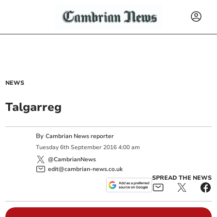
NEWS
Talgarreg
By
Cambrian News reporter
Tuesday
6
th
September
2016
4:00 am
@CambrianNews
edit@cambrian-news.co.uk
SPREAD THE NEWS