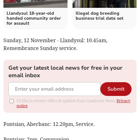
Llandysul 18-year-old
Illegal dog breeding
handed community order
business trial date set
for assault
Sunday, 12 November - Llandysul: 10.45am,
Remembrance Sunday service.
Get your latest local news for free in your
email inbox
Submit
I'd like to receive offers & updates from Cambrian News.
Privacy
notice
Pontsian, Aberbanc: 12.20pm, Service.
Pontsian: 2pm, Communion.