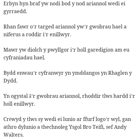
Erbyn hyn braf yw nodi bod y nod ariannol wedi ei
gyrraedd.
Rhan fawr o’r targed ariannol yw’r gwobrau hael a
niferus a roddir i’r enillwyr.
Mawr yw diolch y pwyllgor i’r holl garedigion am eu
cyfraniadau hael.
Bydd enwau’r cyfranwyr yn ymddangos yn Rhaglen y
Dydd.
Yn ogystal â’r gwobrau ariannol, rhoddir tlws hardd i’r
holl enillwyr.
Crëwyd y tlws sy wedi ei lunio ar ffurf logo’r wyl, gan
athro dylunio a thechnoleg Ysgol Bro Teifi, sef Andy
Walters.