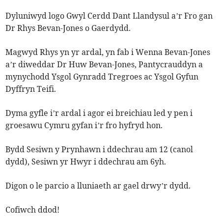
Dyluniwyd logo Gwyl Cerdd Dant Llandysul a’r Fro gan
Dr Rhys Bevan-Jones o Gaerdydd.
Magwyd Rhys yn yr ardal, yn fab i Wenna Bevan-Jones
a’r diweddar Dr Huw Bevan-Jones, Pantycrauddyn a
mynychodd Ysgol Gynradd Tregroes ac Ysgol Gyfun
Dyffryn Teifi.
Dyma gyfle i’r ardal i agor ei breichiau led y pen i
groesawu Cymru gyfan i’r fro hyfryd hon.
Bydd Sesiwn y Prynhawn i ddechrau am 12 (canol
dydd), Sesiwn yr Hwyr i ddechrau am 6yh.
Digon o le parcio a lluniaeth ar gael drwy’r dydd.
Cofiwch ddod!