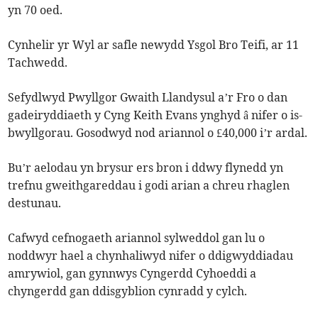
yn 70 oed.
Cynhelir yr Wyl ar safle newydd Ysgol Bro Teifi, ar 11
Tachwedd.
Sefydlwyd Pwyllgor Gwaith Llandysul a’r Fro o dan
gadeiryddiaeth y Cyng Keith Evans ynghyd â nifer o is-
bwyllgorau. Gosodwyd nod ariannol o £40,000 i’r ardal.
Bu’r aelodau yn brysur ers bron i ddwy flynedd yn
trefnu gweithgareddau i godi arian a chreu rhaglen
destunau.
Cafwyd cefnogaeth ariannol sylweddol gan lu o
noddwyr hael a chynhaliwyd nifer o ddigwyddiadau
amrywiol, gan gynnwys Cyngerdd Cyhoeddi a
chyngerdd gan ddisgyblion cynradd y cylch.