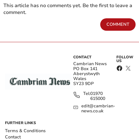
This article has no comments yet. Be the first to leave a
comment.
COMMENT
CONTACT
FOLLOW
US
Cambrian News
PO Box 141
Aberystwyth
Wales
SY23 9DP
Tel:
01970
615000
edit@cambrian-
news.co.uk
FURTHER LINKS
Terms & Conditions
Contact