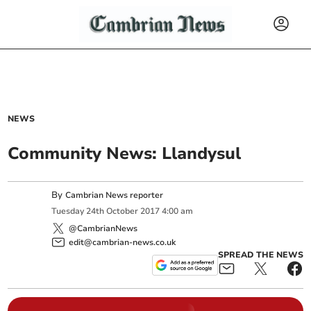
NEWS
Community News: Llandysul
By
Cambrian News reporter
Tuesday
24
th
October
2017
4:00 am
@CambrianNews
edit@cambrian-news.co.uk
SPREAD THE NEWS