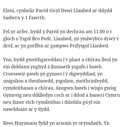
Eleni, cynhelir Parêd Gŵyl Dewi Llanbed ar ddydd
Sadwrn y 1 Fawrth.
Fel yr arfer, bydd y Parêd yn dechrau am 11.00 o’r
gloch o Ysgol Bro Pedr, Llanbed, yn ymlwybro drwy’r
dref, ac yn gorffen ar gampws Prifysgol Llanbed.
Yno, bydd gweithgareddau i’r plant a chôrau lleol yn
ein diddanu ynghyd â lluniaeth ysgafn i bawb.
Croesawir pawb yn gynnes i’r digwyddiad, yn
unigolion a theuluoedd, ysgolion, meithrinfeydd,
cymdeithasau a chôrau. Anogwn bawb i wisgo gwisg
Gymreig neu ddilledyn coch ac i ddod a baneri Cymru
neu faner eich cymdeithas i ddathlu gŵyl ein
nawddsant ar y dydd.
Kees Huysmans fydd yn arwain yr orymdaith. Yn