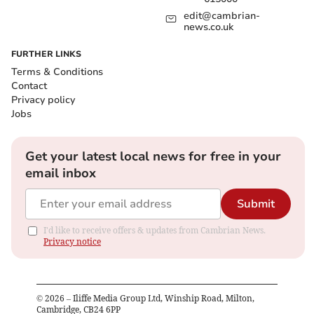
edit@cambrian-
news.co.uk
FURTHER LINKS
Terms & Conditions
Contact
Privacy policy
Jobs
Get your latest local news for free in your
email inbox
Submit
I'd like to receive offers & updates from Cambrian News.
Privacy notice
©
2026
– Iliffe Media Group Ltd, Winship Road, Milton,
Cambridge, CB24 6PP