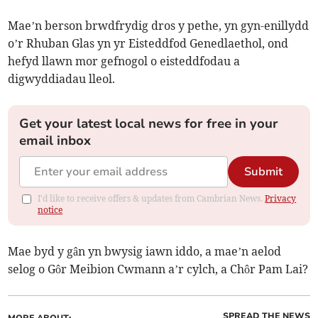
Mae’n berson brwdfrydig dros y pethe, yn gyn-enillydd
o’r Rhuban Glas yn yr Eisteddfod Genedlaethol, ond
hefyd llawn mor gefnogol o eisteddfodau a
digwyddiadau lleol.
Get your latest local news for free in your
email inbox
Submit
I'd like to receive offers & updates from Cambrian News.
Privacy
notice
Mae byd y gân yn bwysig iawn iddo, a mae’n aelod
selog o Gôr Meibion Cwmann a’r cylch, a Chôr Pam Lai?
SPREAD THE NEWS