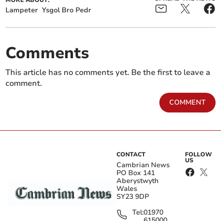
MORE ABOUT:
Lampeter
Ysgol Bro Pedr
Comments
This article has no comments yet. Be the first to leave a
comment.
COMMENT
CONTACT
FOLLOW
US
Cambrian News
PO Box 141
Aberystwyth
Wales
SY23 9DP
Tel:
01970
615000