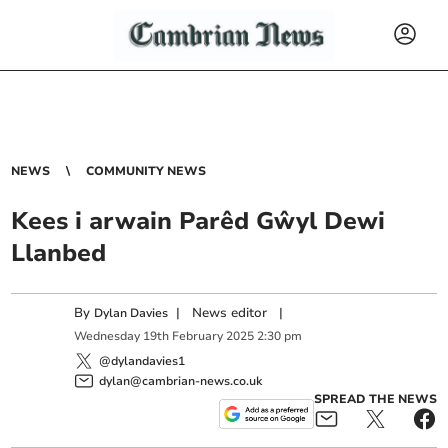
NEWS
COMMUNITY NEWS
Kees i arwain Parêd Gŵyl Dewi
Llanbed
By
|
News editor
|
Dylan Davies
Wednesday
19
th
February
2025
2:30 pm
@dylandavies1
dylan@cambrian-news.co.uk
SPREAD THE NEWS