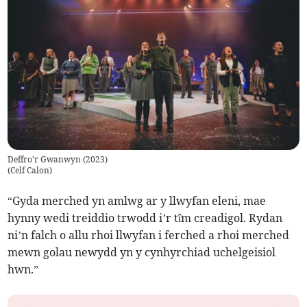
Deffro'r Gwanwyn (2023)
(
Celf Calon
)
“Gyda merched yn amlwg ar y llwyfan eleni, mae
hynny wedi treiddio trwodd i’r tîm creadigol. Rydan
ni’n falch o allu rhoi llwyfan i ferched a rhoi merched
mewn golau newydd yn y cynhyrchiad uchelgeisiol
hwn.”