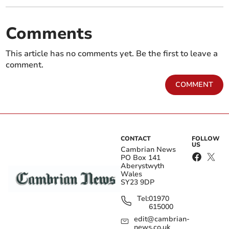
Comments
This article has no comments yet. Be the first to leave a
comment.
COMMENT
CONTACT
FOLLOW
US
Cambrian News
PO Box 141
Aberystwyth
Wales
SY23 9DP
Tel:
01970
615000
edit@cambrian-
news.co.uk