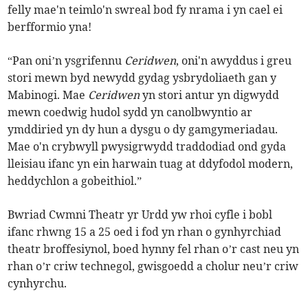
felly mae'n teimlo'n swreal bod fy nrama i yn cael ei
berfformio yna!
“Pan oni’n ysgrifennu
Ceridwen
, oni'n awyddus i greu
stori mewn byd newydd gydag ysbrydoliaeth gan y
Mabinogi. Mae
Ceridwen
yn stori antur yn digwydd
mewn coedwig hudol sydd yn canolbwyntio ar
ymddiried yn dy hun a dysgu o dy gamgymeriadau.
Mae o'n crybwyll pwysigrwydd traddodiad ond gyda
lleisiau ifanc yn ein harwain tuag at ddyfodol modern,
heddychlon a gobeithiol.”
Bwriad Cwmni Theatr yr Urdd yw rhoi cyfle i bobl
ifanc rhwng 15 a 25 oed i fod yn rhan o gynhyrchiad
theatr broffesiynol, boed hynny fel rhan o’r cast neu yn
rhan o’r criw technegol, gwisgoedd a cholur neu’r criw
cynhyrchu.