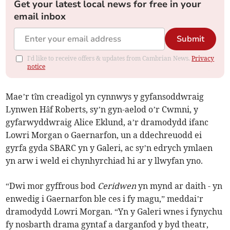
Get your latest local news for free in your
email inbox
Submit
I'd like to receive offers & updates from Cambrian News.
Privacy
notice
Mae’r tîm creadigol yn cynnwys y gyfansoddwraig
Lynwen Hâf Roberts, sy’n gyn-aelod o’r Cwmni, y
gyfarwyddwraig Alice Eklund, a’r dramodydd ifanc
Lowri Morgan o Gaernarfon, un a ddechreuodd ei
gyrfa gyda SBARC yn y Galeri, ac sy’n edrych ymlaen
yn arw i weld ei chynhyrchiad hi ar y llwyfan yno.
“Dwi mor gyffrous bod
Ceridwen
yn mynd ar daith - yn
enwedig i Gaernarfon ble ces i fy magu,” meddai’r
dramodydd Lowri Morgan. “Yn y Galeri wnes i fynychu
fy nosbarth drama gyntaf a darganfod y byd theatr,