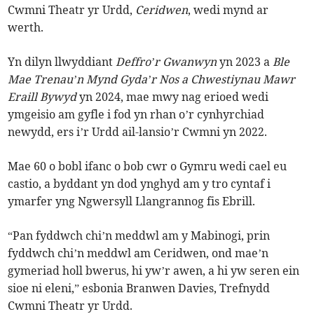
Cwmni Theatr yr Urdd,
Ceridwen
, wedi mynd ar
werth.
Yn dilyn llwyddiant
Deffro’r Gwanwyn
yn 2023 a
Ble
Mae Trenau’n Mynd Gyda’r Nos a Chwestiynau Mawr
Eraill Bywyd
yn 2024, mae mwy nag erioed wedi
ymgeisio am gyfle i fod yn rhan o’r cynhyrchiad
newydd, ers i’r Urdd ail-lansio’r Cwmni yn 2022.
Mae 60 o bobl ifanc o bob cwr o Gymru wedi cael eu
castio, a byddant yn dod ynghyd am y tro cyntaf i
ymarfer yng Ngwersyll Llangrannog fis Ebrill.
“Pan fyddwch chi’n meddwl am y Mabinogi, prin
fyddwch chi’n meddwl am Ceridwen, ond mae’n
gymeriad holl bwerus, hi yw’r awen, a hi yw seren ein
sioe ni eleni,” esbonia Branwen Davies, Trefnydd
Cwmni Theatr yr Urdd.