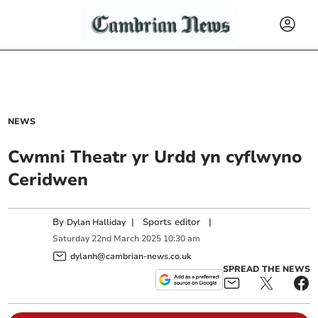
NEWS
Cwmni Theatr yr Urdd yn cyflwyno
Ceridwen
By
|
Sports editor
|
Dylan Halliday
Saturday
22
nd
March
2025
10:30 am
dylanh@cambrian-news.co.uk
SPREAD THE NEWS