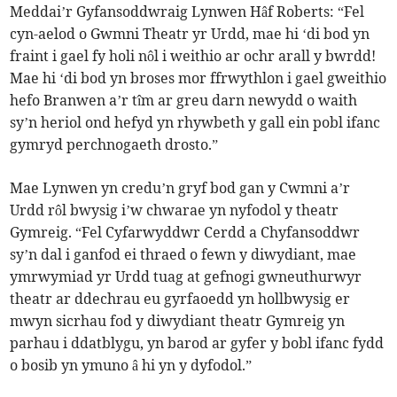
Meddai’r Gyfansoddwraig Lynwen Hâf Roberts: “Fel
cyn-aelod o Gwmni Theatr yr Urdd, mae hi ‘di bod yn
fraint i gael fy holi nôl i weithio ar ochr arall y bwrdd!
Mae hi ‘di bod yn broses mor ffrwythlon i gael gweithio
hefo Branwen a’r tîm ar greu darn newydd o waith
sy’n heriol ond hefyd yn rhywbeth y gall ein pobl ifanc
gymryd perchnogaeth drosto.”
Mae Lynwen yn credu’n gryf bod gan y Cwmni a’r
Urdd rôl bwysig i’w chwarae yn nyfodol y theatr
Gymreig. “Fel Cyfarwyddwr Cerdd a Chyfansoddwr
sy’n dal i ganfod ei thraed o fewn y diwydiant, mae
ymrwymiad yr Urdd tuag at gefnogi gwneuthurwyr
theatr ar ddechrau eu gyrfaoedd yn hollbwysig er
mwyn sicrhau fod y diwydiant theatr Gymreig yn
parhau i ddatblygu, yn barod ar gyfer y bobl ifanc fydd
o bosib yn ymuno â hi yn y dyfodol.”