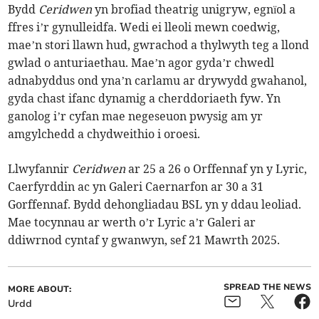
Bydd
Ceridwen
yn brofiad theatrig unigryw, egnïol a
ffres i’r gynulleidfa. Wedi ei lleoli mewn coedwig,
mae’n stori llawn hud, gwrachod a thylwyth teg a llond
gwlad o anturiaethau. Mae’n agor gyda’r chwedl
adnabyddus ond yna’n carlamu ar drywydd gwahanol,
gyda chast ifanc dynamig a cherddoriaeth fyw. Yn
ganolog i’r cyfan mae negeseuon pwysig am yr
amgylchedd a chydweithio i oroesi.
Llwyfannir
Ceridwen
ar 25 a 26 o Orffennaf yn y Lyric,
Caerfyrddin ac yn Galeri Caernarfon ar 30 a 31
Gorffennaf. Bydd dehongliadau BSL yn y ddau leoliad.
Mae tocynnau ar werth o’r Lyric a’r Galeri ar
ddiwrnod cyntaf y gwanwyn, sef 21 Mawrth 2025.
SPREAD THE NEWS
MORE ABOUT:
Urdd