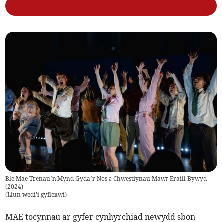
Ble Mae Trenau’n Mynd Gyda’r Nos a Chwestiynau Mawr Eraill Bywyd
(2024)
(
Llun wedi'i gyflenwi
)
MAE tocynnau ar gyfer cynhyrchiad newydd sbon