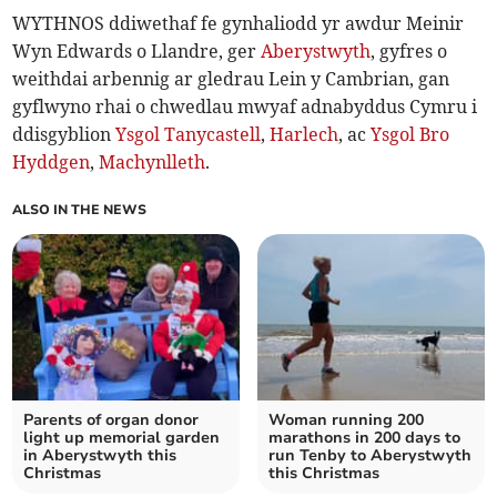
WYTHNOS ddiwethaf fe gynhaliodd yr awdur Meinir
Wyn Edwards o Llandre, ger
Aberystwyth
, gyfres o
weithdai arbennig ar gledrau Lein y Cambrian, gan
gyflwyno rhai o chwedlau mwyaf adnabyddus Cymru i
ddisgyblion
Ysgol Tanycastell
,
Harlech
, ac
Ysgol Bro
Hyddgen
,
Machynlleth
.
ALSO IN THE NEWS
Parents of organ donor
Woman running 200
light up memorial garden
marathons in 200 days to
in Aberystwyth this
run Tenby to Aberystwyth
Christmas
this Christmas