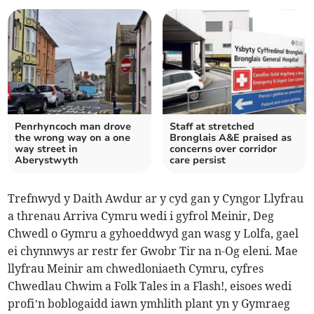
Penrhyncoch man drove
Staff at stretched
the wrong way on a one
Bronglais A&E praised as
way street in
concerns over corridor
Aberystwyth
care persist
Trefnwyd y Daith Awdur ar y cyd gan y Cyngor Llyfrau
a threnau Arriva Cymru wedi i gyfrol Meinir, Deg
Chwedl o Gymru a gyhoeddwyd gan wasg y Lolfa, gael
ei chynnwys ar restr fer Gwobr Tir na n-Og eleni. Mae
llyfrau Meinir am chwedloniaeth Cymru, cyfres
Chwedlau Chwim a Folk Tales in a Flash!, eisoes wedi
profi’n boblogaidd iawn ymhlith plant yn y Gymraeg