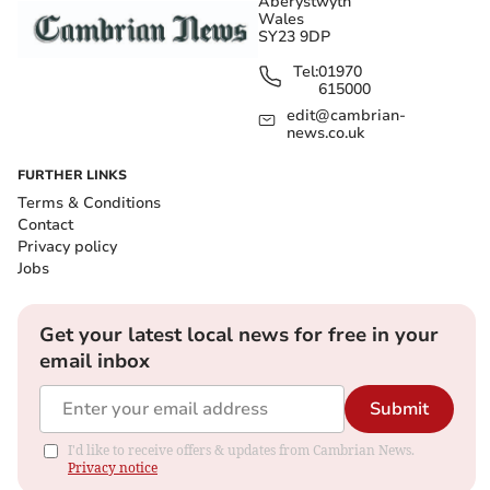
Aberystwyth
Wales
SY23 9DP
Tel:
01970
615000
edit@cambrian-
news.co.uk
FURTHER LINKS
Terms & Conditions
Contact
Privacy policy
Jobs
Get your latest local news for free in your
email inbox
Submit
I'd like to receive offers & updates from Cambrian News.
Privacy notice