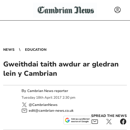
NEWS
EDUCATION
Gweithdai taith awdur ar gledran
lein y Cambrian
By
Cambrian News reporter
Tuesday
18
th
April
2017
2:30 pm
@CambrianNews
edit@cambrian-news.co.uk
SPREAD THE NEWS