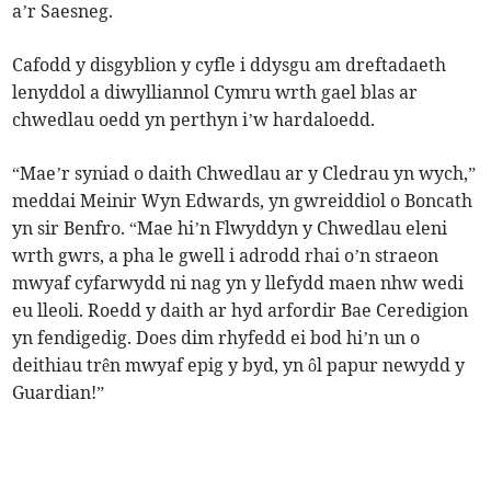
a’r Saesneg.
Cafodd y disgyblion y cyfle i ddysgu am dreftadaeth
lenyddol a diwylliannol Cymru wrth gael blas ar
chwedlau oedd yn perthyn i’w hardaloedd.
“Mae’r syniad o daith Chwedlau ar y Cledrau yn wych,”
meddai Meinir Wyn Edwards, yn gwreiddiol o Boncath
yn sir Benfro. “Mae hi’n Flwyddyn y Chwedlau eleni
wrth gwrs, a pha le gwell i adrodd rhai o’n straeon
mwyaf cyfarwydd ni nag yn y llefydd maen nhw wedi
eu lleoli. Roedd y daith ar hyd arfordir Bae Ceredigion
yn fendigedig. Does dim rhyfedd ei bod hi’n un o
deithiau trên mwyaf epig y byd, yn ôl papur newydd y
Guardian!”