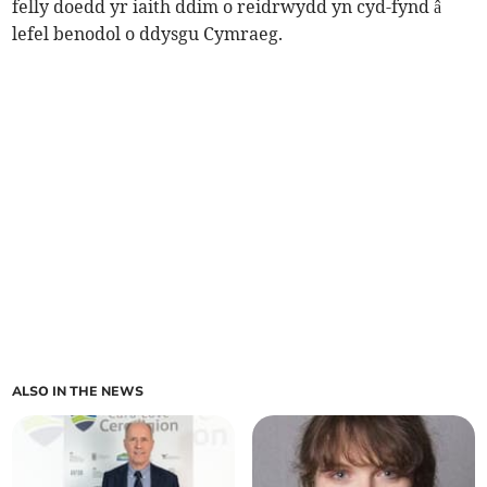
felly doedd yr iaith ddim o reidrwydd yn cyd-fynd â
lefel benodol o ddysgu Cymraeg.
ALSO IN THE NEWS