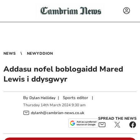
NEWS
NEWYDDION
Addasu nofel boblogaidd Mared
Lewis i ddysgwyr
By
|
Sports editor
|
Dylan Halliday
Thursday
14
th
March
2024
9:30 am
dylanh@cambrian-news.co.uk
SPREAD THE NEWS