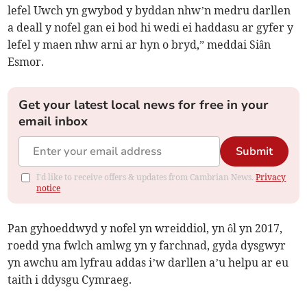
lefel Uwch yn gwybod y byddan nhw’n medru darllen
a deall y nofel gan ei bod hi wedi ei haddasu ar gyfer y
lefel y maen nhw arni ar hyn o bryd,” meddai Siân
Esmor.
Get your latest local news for free in your
email inbox
Submit
I'd like to receive offers & updates from Cambrian News.
Privacy
notice
Pan gyhoeddwyd y nofel yn wreiddiol, yn ôl yn 2017,
roedd yna fwlch amlwg yn y farchnad, gyda dysgwyr
yn awchu am lyfrau addas i’w darllen a’u helpu ar eu
taith i ddysgu Cymraeg.