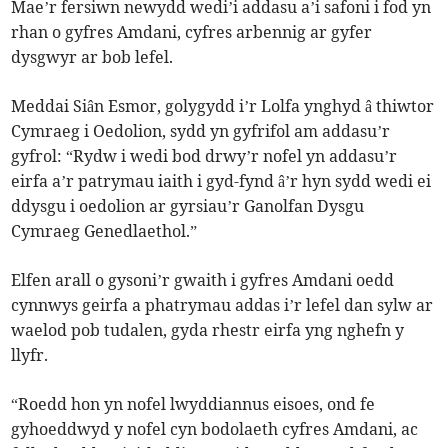
Mae’r fersiwn newydd wedi’i addasu a’i safoni i fod yn
rhan o gyfres Amdani, cyfres arbennig ar gyfer
dysgwyr ar bob lefel.
Meddai Siân Esmor, golygydd i’r Lolfa ynghyd â thiwtor
Cymraeg i Oedolion, sydd yn gyfrifol am addasu’r
gyfrol: “Rydw i wedi bod drwy’r nofel yn addasu’r
eirfa a’r patrymau iaith i gyd-fynd â’r hyn sydd wedi ei
ddysgu i oedolion ar gyrsiau’r Ganolfan Dysgu
Cymraeg Genedlaethol.”
Elfen arall o gysoni’r gwaith i gyfres Amdani oedd
cynnwys geirfa a phatrymau addas i’r lefel dan sylw ar
waelod pob tudalen, gyda rhestr eirfa yng nghefn y
llyfr.
“Roedd hon yn nofel lwyddiannus eisoes, ond fe
gyhoeddwyd y nofel cyn bodolaeth cyfres Amdani, ac