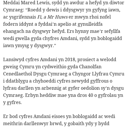
Meddai Mared Lewis, sydd yn awdur a hefyd yn diwtor
Cymraeg: “Roedd y dewis i ddysgwyr yn gyfyng iawn,
ac ysgrifennais
Fi, a Mr Huws
er mwyn rhoi nofel
fodern iddynt a fyddai’n apelio at gynulleidfa
ehangach na dysgwyr hefyd. Ers hynny mae’r sefyllfa
wedi gwella gyda chyfres Amdani, sydd yn boblogaidd
iawn ymysg y dysgwyr.”
Lansiwyd cyfres Amdani yn 2018, prosiect a welodd
gweisg Cymru yn cydweithio gyda Chanolfan
Cenedlaethol Dysgu Cymraeg a Chyngor Llyfrau Cymru
i ddatblygu a chyhoeddi cyfres newydd gyffrous o
lyfrau darllen yn arbennig at gyfer oedolion sy’n dysgu
Cymraeg. Erbyn heddiw mae yna dros 40 o gyfrolau yn
y gyfres.
Er bod cyfres Amdani eisoes yn boblogaidd ac wedi
meithrin darllenwyr brwd, y gobaith ydy y bydd