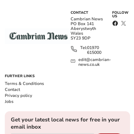
CONTACT
FOLLOW
US
Cambrian News
PO Box 141
Aberystwyth
Wales
SY23 9DP
Tel:
01970
615000
edit@cambrian-
news.co.uk
FURTHER LINKS
Terms & Conditions
Contact
Privacy policy
Jobs
Get your latest local news for free in your
email inbox