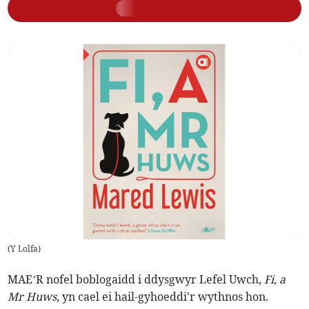
(
Y Lolfa
)
MAE’R nofel boblogaidd i ddysgwyr Lefel Uwch,
Fi, a
Mr Huws
, yn cael ei hail-gyhoeddi'r wythnos hon.