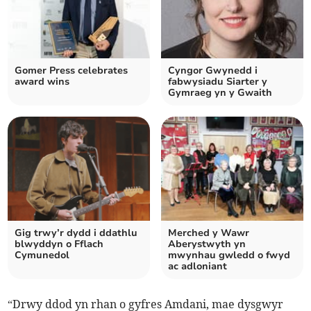
Gomer Press celebrates
Cyngor Gwynedd i
award wins
fabwysiadu Siarter y
Gymraeg yn y Gwaith
Gig trwy’r dydd i ddathlu
Merched y Wawr
blwyddyn o Fflach
Aberystwyth yn
Cymunedol
mwynhau gwledd o fwyd
ac adloniant
“Drwy ddod yn rhan o gyfres Amdani, mae dysgwyr