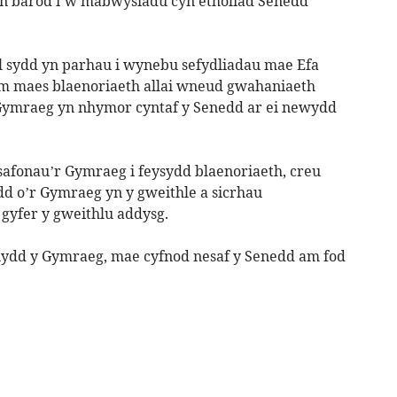
 yn barod i’w mabwysiadu cyn etholiad Senedd
 sydd yn parhau i wynebu sefydliadau mae Efa
um maes blaenoriaeth allai wneud gwahaniaeth
r Gymraeg yn nhymor cyntaf y Senedd ar ei newydd
afonau’r Gymraeg i feysydd blaenoriaeth, creu
dd o’r Gymraeg yn y gweithle a sicrhau
gyfer y gweithlu addysg.
ynydd y Gymraeg, mae cyfnod nesaf y Senedd am fod