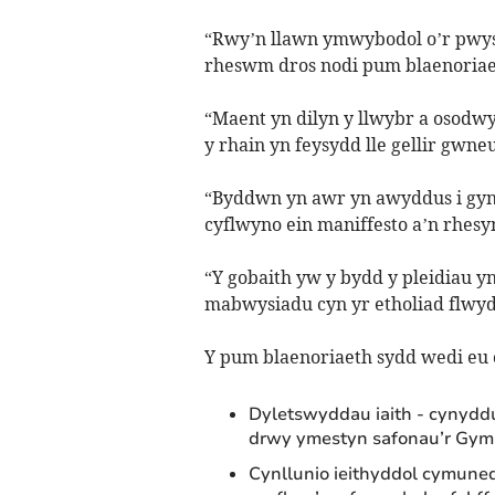
“Rwy’n llawn ymwybodol o’r pwysa
rheswm dros nodi pum blaenoriae
“Maent yn dilyn y llwybr a osodwyd
y rhain yn feysydd lle gellir gwne
“Byddwn yn awr yn awyddus i gyn
cyflwyno ein maniffesto a’n rhesy
“Y gobaith yw y bydd y pleidiau yn
mabwysiadu cyn yr etholiad flwyd
Y pum blaenoriaeth sydd wedi eu c
Dyletswyddau iaith - cynydd
drwy ymestyn safonau’r Gymr
Cynllunio ieithyddol cymune