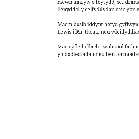
mewn amryw o feysydd, sef drama 
llenyddol y celfyddydau cain gan
Mae’n bosib iddynt hefyd gyflwyn
Lewis i lên, theatr neu wleidyddi
Mae cyfle bellach i wahanol fathau
yn bodlediadau neu berfformiadau,