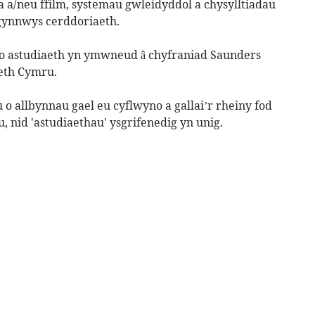
a/neu ffilm, systemau gwleidyddol a chysylltiadau
 gynnwys cerddoriaeth.
o astudiaeth yn ymwneud â chyfraniad Saunders
aeth Cymru.
 o allbynnau gael eu cyflwyno a gallai’r rheiny fod
 nid 'astudiaethau' ysgrifenedig yn unig.