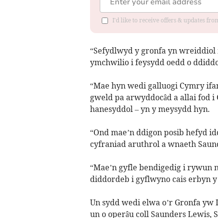
I'd like to receive offers & updates f
“Sefydlwyd y gronfa yn wreiddiol i
ymchwilio i feysydd oedd o ddiddo
“Mae hyn wedi galluogi Cymry ifa
gweld pa arwyddocâd a allai fod 
hanesyddol – yn y meysydd hyn.
“Ond mae’n ddigon posib hefyd idd
cyfraniad aruthrol a wnaeth Sau
“Mae’n gyfle bendigedig i rywun n
diddordeb i gyflwyno cais erbyn y
Un sydd wedi elwa o’r Gronfa yw 
un o operâu coll Saunders Lewis,