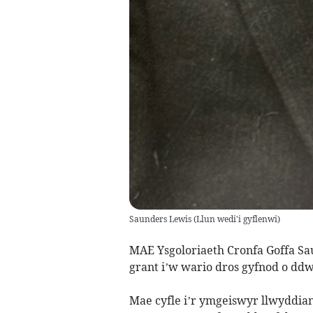
Saunders Lewis
(
Llun wedi'i gyflenwi
)
MAE Ysgoloriaeth Cronfa Goffa Sa
grant i’w wario dros gyfnod o ddw
Mae cyfle i’r ymgeiswyr llwyddia