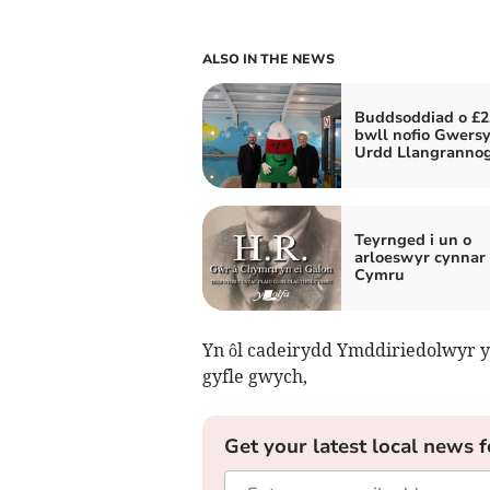
ALSO IN THE NEWS
Buddsoddiad o £2
bwll nofio Gwersy
Urdd Llangranno
Teyrnged i un o
arloeswyr cynnar 
Cymru
Yn ôl cadeirydd Ymddiriedolwyr 
gyfle gwych,
Get your latest local news f