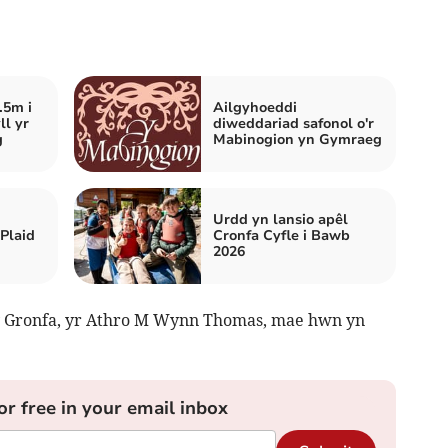
.5m i
Ailgyhoeddi
ll yr
diweddariad safonol o'r
g
Mabinogion yn Gymraeg
Urdd yn lansio apêl
Plaid
Cronfa Cyfle i Bawb
2026
y Gronfa, yr Athro M Wynn Thomas, mae hwn yn
or free in your email inbox