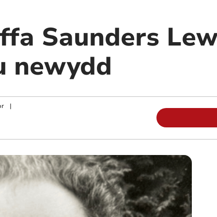
ffa Saunders Lew
au newydd
or
|