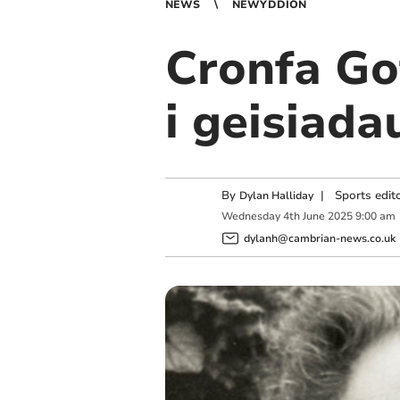
NEWS
NEWYDDION
Cronfa Go
i geisiad
By
|
Sports edit
Dylan Halliday
Wednesday
4
th
June
2025
9:00 am
dylanh@cambrian-news.co.uk