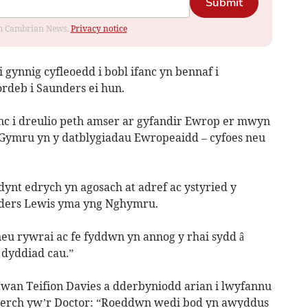
Submit
rom Cambrian News.
Privacy notice
 gynnig cyfleoedd i bobl ifanc yn bennaf i
rdeb i Saunders ei hun.
nc i dreulio peth amser ar gyfandir Ewrop er mwyn
i Gymru yn y datblygiadau Ewropeaidd – cyfoes neu
ynt edrych yn agosach at adref ac ystyried y
nders Lewis yma yng Nghymru.
eu rywrai ac fe fyddwn yn annog y rhai sydd â
 dyddiad cau.”
Iwan Teifion Davies a dderbyniodd arian i lwyfannu
 Serch yw’r Doctor: “Roeddwn wedi bod yn awyddus