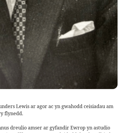
unders Lewis ar agor ac yn gwahodd ceisiadau am
y flynedd.
nnus dreulio amser ar gyfandir Ewrop yn astudio