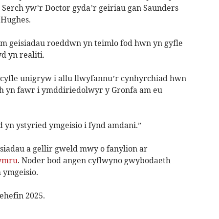
 Serch yw’r Doctor gyda’r geiriau gan Saunders
 Hughes.
am geisiadau roeddwn yn teimlo fod hwn yn gyfle
 yn realiti.
 cyfle unigryw i allu llwyfannu’r cynhyrchiad hwn
ch yn fawr i ymddiriedolwyr y Gronfa am eu
yn ystyried ymgeisio i fynd amdani.”
iadau a gellir gweld mwy o fanylion ar
cymru
. Noder bod angen cyflwyno gwybodaeth
 ymgeisio.
ehefin 2025.