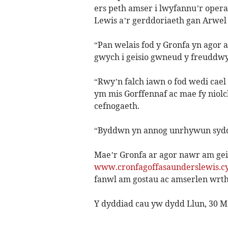
ers peth amser i lwyfannu’r opera
Lewis a’r gerddoriaeth gan Arwel
“Pan welais fod y Gronfa yn agor 
gwych i geisio gwneud y freuddwyd
“Rwy’n falch iawn o fod wedi cael
ym mis Gorffennaf ac mae fy niol
cefnogaeth.
“Byddwn yn annog unrhywun sydd 
Mae’r Gronfa ar agor nawr am geis
www.cronfagoffasaunderslewis.
fanwl am gostau ac amserlen wrth
Y dyddiad cau yw dydd Llun, 30 M