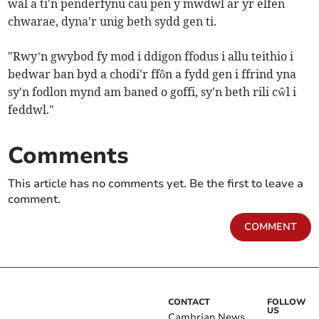
wal a ti'n penderfynu cau pen y mwdwl ar yr elfen
chwarae, dyna'r unig beth sydd gen ti.
"Rwy’n gwybod fy mod i ddigon ffodus i allu teithio i
bedwar ban byd a chodi'r ffôn a fydd gen i ffrind yna
sy'n fodlon mynd am baned o goffi, sy'n beth rili cŵl i
feddwl."
Comments
This article has no comments yet. Be the first to leave a
comment.
COMMENT
CONTACT
FOLLOW
US
Cambrian News