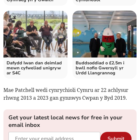
Dafydd Iwan dan deimlad
Buddsoddiad o £2.5m i
mewn cyfweliad unigryw
bwll nofio Gwersyll yr
ar S4C
Urdd Llangrannog
Mae Patchell wedi cynrychioli Cymru ar 22 achlysur
rhwng 2013 a 2023 gan gynnwys Cwpan y Byd 2019.
Get your latest local news for free in your
email inbox
Submit