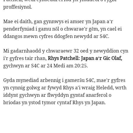
proffesiynol.
Mae ei daith, gan gynnwys ei amser yn Japan a’r
penderfyniad i gamu nôl o chwarae'r gêm, yn cael ei
ddangos mewn cyfres ddogfen newydd ar S4C.
Mi gadarnhaodd y chwaraewr 32 oed y newyddion cyn
i'r gyfres tair rhan,
Rhys Patchell: Japan a’r Gic Olaf,
gychwyn ar S4C ar 24 Medi am 20:25.
Gyda mynediad arbennig i gamerâu S4C, mae'r gyfres
yn cynnig golwg ar fywyd Rhys a'i wraig Heledd, wrth
iddynt gychwyn ar flwyddyn gyntaf anarferol o
briodas yn ystod tymor cyntaf Rhys yn Japan.