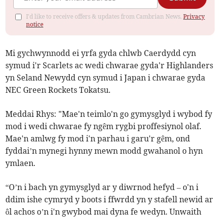
I'd like to receive offers & updates from Cambrian News.
Privacy
notice
Mi gychwynnodd ei yrfa gyda chlwb Caerdydd cyn
symud i'r Scarlets ac wedi chwarae gyda'r Highlanders
yn Seland Newydd cyn symud i Japan i chwarae gyda
NEC Green Rockets Tokatsu.
Meddai Rhys: "Mae'n teimlo'n go gymysglyd i wybod fy
mod i wedi chwarae fy ngêm rygbi proffesiynol olaf.
Mae'n amlwg fy mod i'n parhau i garu'r gêm, ond
fyddai’n mynegi hynny mewn modd gwahanol o hyn
ymlaen.
“O’n i bach yn gymysglyd ar y diwrnod hefyd – o'n i
ddim ishe cymryd y boots i ffwrdd yn y stafell newid ar
ôl achos o’n i'n gwybod mai dyna fe wedyn. Unwaith