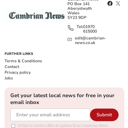
PO Box 141
Aberystwyth
Wales
SY23 9DP
Tel:
01970
615000
edit@cambrian-
news.co.uk
FURTHER LINKS
Terms & Conditions
Contact
Privacy policy
Jobs
Get your latest local news for free in your
email inbox
Submit
I'd like to receive offers & updates from Cambrian News.