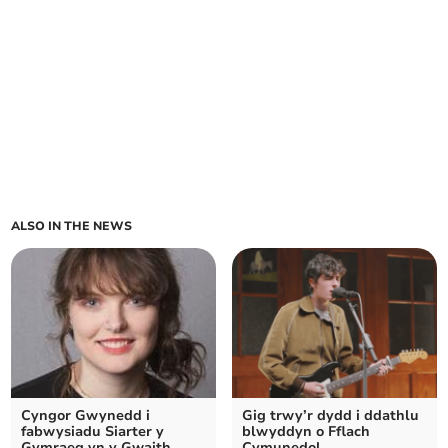
ALSO IN THE NEWS
Cyngor Gwynedd i
Gig trwy’r dydd i ddathlu
fabwysiadu Siarter y
blwyddyn o Fflach
Gymraeg yn y Gwaith
Cymunedol