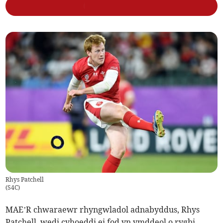
Rhys Patchell
(
S4C
)
MAE’R chwaraewr rhyngwladol adnabyddus, Rhys
Patchell, wedi cyhoeddi ei fod yn ymddeol o rygbi