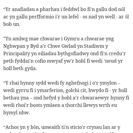
“Yr anafiadau a pharhau i feddwl bo fi'n gallu dod nôl
ac yn gallu perfformio i'r un lefel - os nad yn well - ar ôl
bob un.
"Yn amlwg mae chwarae i Gymru a chwarae yng
Nghwpan y Byd a'r Chwe Gwlad yn Stadiwm y
Principality yn eiliadau bythgofiadwy ond fi'n credu’r
peth fyddai'n cofio mwyaf yw'r bobl fi wedi ‘neud yr
holl beth gyda.
“Y rhai hynny sydd wedi fy nghefnogi i o'r ymylon –
wedi gyrru fi i ymarferion, golchi cit, bwydo fi - yr holl
bethau yna – ond hefyd y bobl a'r chwaraewyr hynny fi
wedi rhoi'r boots ymlaen a thorchi llewys wrth eu
hymyl nhw.
“Achos yn y bôn, unwaith ti'n sticio'r crysau lan ar y