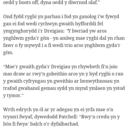
oedd y boots off, dyna oedd y diwrnod olaf."
Ond fydd rygbi yn parhau i fod yn ganolog i'w fywyd
gan ei fod wedi cychwyn gwaith hyfforddi fel
ymgynghorydd i'r Dreigiau:
"
Y bwriad yw aros
ynghlwm gyda'r gêm - yn amlwg mae rygbi dal yn rhan
fawr o fy mywyd i a fi wedi trio aros ynghlwm gyda'r
gêm.
“Mae'r gwaith gyda'r Dreigiau yn rhywbeth fi'n joio
mas draw ac rwy'n gobeithio aros yn y byd rygbi o ran
y gwaith cyfryngau yn gweithio ar benwythnosau yn
trafod gwahanol gemau sydd yn mynd ymlaen yn ystod
y tymor.”
Wrth edrych yn ôl ar yr adegau yn ei yrfa mae o'n
trysori fwyaf, dywedodd Patchell: “Rwy’n credu yn y
bôn fi fwya’ balch o'r dyfalbarhad.