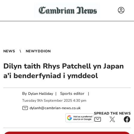
NEWS
NEWYDDION
Dilyn taith Rhys Patchell yn Japan
a'i benderfyniad i ymddeol
By
|
Sports editor
|
Dylan Halliday
Tuesday
9
th
September
2025
4:30 pm
dylanh@cambrian-news.co.uk
SPREAD THE NEWS