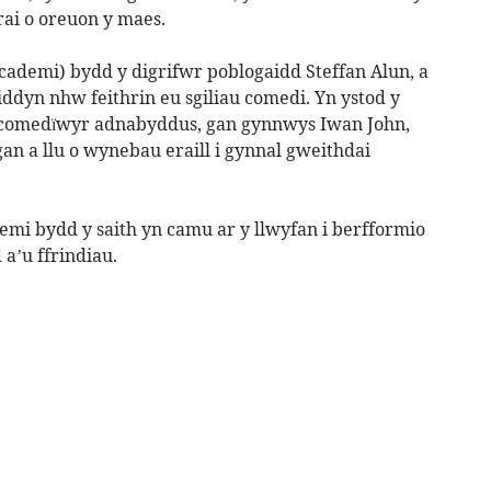
ai o oreuon y maes.
Academi) bydd y digrifwr poblogaidd Steffan Alun, a
iddyn nhw feithrin eu sgiliau comedi. Yn ystod y
u comedïwyr adnabyddus, gan gynnwys Iwan John,
gan a llu o wynebau eraill i gynnal gweithdai
mi bydd y saith yn camu ar y llwyfan i berfformio
 a’u ffrindiau.