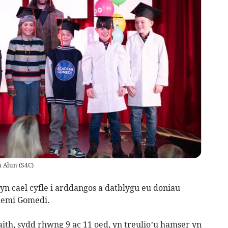
n Alun
(
S4C
)
yn cael cyfle i arddangos a datblygu eu doniau
demi Gomedi.
aith, sydd rhwng 9 ac 11 oed, yn treulio’u hamser yn