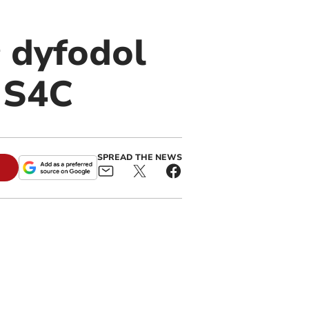
 dyfodol
 S4C
SPREAD THE NEWS