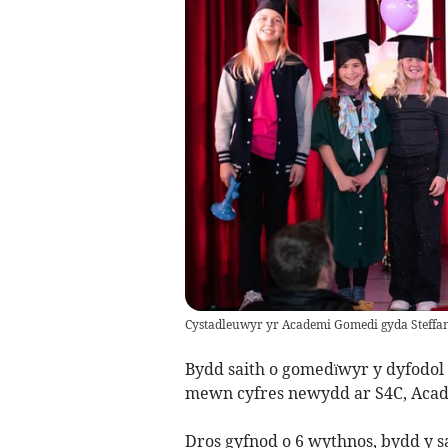
Cystadleuwyr yr Academi Gomedi gyda Steffa
Bydd saith o gomedïwyr y dyfodol 
mewn cyfres newydd ar S4C, Aca
Dros gyfnod o 6 wythnos, bydd y s