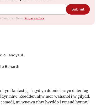
Submit
rom Cambrian News.
Privacy notice
ed o Landysul
d o Benarth
t yn ffantastig – i gyd yn ddoniol ac yn dalentog
iddyn nhw. Roedden nhw mor wahanol i’w gilydd.
n comedi, mi wnewn nhw lwyddo i wneud hynny."