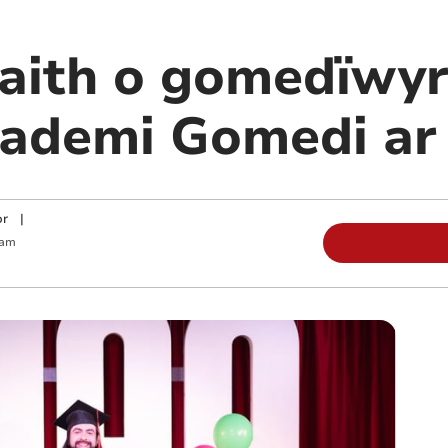
aith o gomedïwyr
ademi Gomedi ar
or
|
 am