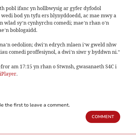
h pobl ifanc yn hollbwysig ar gyfer dyfodol
wedi bod yn tyfu ers blynyddoedd, ac mae mwy a
n wlad sy’n cynhyrchu comedi; mae’n rhan o’n
ae’n boblogaidd.
ma’n oedolion; dwi’n edrych mlaen i’w gweld nhw
au comedi proffesiynol, a dwi’n siwr y byddwn ni.”
efror am 17:15 yn rhan o Stwnsh, gwasanaeth S4C i
iPlayer
.
e the first to leave a comment.
COMMENT