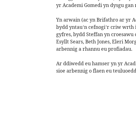
yr Academi Gomedi yn dysgu gan r
Yn arwain (ac yn Brifathro ar yr 
bydd yntau’n cefnogi’r criw wrth 
gyfres, bydd Steffan yn croesaw
Esyllt Sears, Beth Jones, Eleri Mor
arbennig a rhannu eu profiadau.
Ar ddiwedd eu hamser yn yr Acade
sioe arbennig o flaen eu teuluoedd