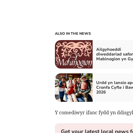
ALSO IN THE NEWS
Ailgyhoeddi
diweddariad safon
Mabinogion yn G
Urdd yn lansio ap
Cronfa Cyfle i Ba
2026
Y comediwyr ifanc fydd yn ddisgy
Get your latest local news f