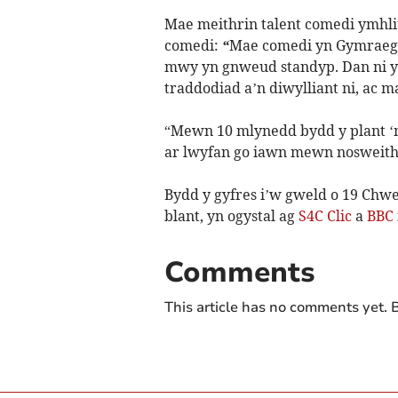
Mae meithrin talent comedi ymhlit
comedi:
“
Mae comedi yn Gymraeg 
mwy yn gnweud standyp. Dan ni y
traddodiad a’n diwylliant ni, ac m
“Mewn 10 mlynedd bydd y plant ‘
ar lwyfan go iawn mewn nosweithi
Bydd y gyfres i’w gweld o 19 Chw
blant, yn ogystal ag
S4C Clic
a
BBC 
Comments
This article has no comments yet. B