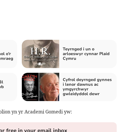
Teyrnged i un o
ol o'r
arloeswyr cynnar Plaid
ymraeg
Cymru
Cyfrol deyrnged gynnes
êl
i lenor dawnus ac
wb
ymgyrchwyr
gwleidyddol dewr
blion yn yr Academi Gomedi yw:
or free in your email inbox