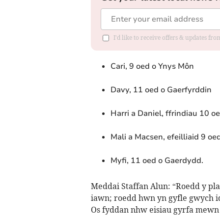
I'd like to receive offers & updates f
Cari, 9 oed o Ynys Môn
Davy, 11 oed o Gaerfyrddin
Harri a Daniel, ffrindiau 10 o
Mali a Macsen, efeilliaid 9 oe
Myfi, 11 oed o Gaerdydd.
Meddai Staffan Alun: “Roedd y plan
iawn; roedd hwn yn gyfle gwych 
Os fyddan nhw eisiau gyrfa mew