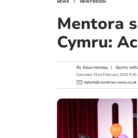
NEWS
NEWYDDION
Mentora s
Cymru: Ac
By
|
Sports edit
Dylan Halliday
Saturday
22
nd
February
2025
9:30
dylanh@cambrian-news.co.uk