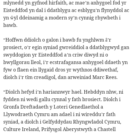
mlynedd yn gyfnod hirfaith, ac mae’n anhygoel fod yr
Eisteddfod yn dal i ddatblygu ac esblygu’n flynyddol ac
yn ŵyl ddeinamig a modern sy’n cynnig rhywbeth i
bawb.
“Hoffwn ddiolch o galon i bawb fu ynghlwm â’r
prosiect, o’r egin syniad gwreiddiol a ddatblygwyd gan
swyddogion yr Eisteddfod a’n criw diwyd ni o
bwyllgorau lleol, i’r ecstrafagansa anhygoel ddaeth yn
fyw o flaen ein llygaid dros yr wythnos ddiwethaf,
diolch i’r tîm creadigol, dan arweiniad Marc Rees.
“Diolch hefyd i’n hariannwyr hael. Hebddyn nhw, ni
fydden ni wedi gallu cynnal y fath brosiect. Diolch i
Gronfa Dreftadaeth y Loteri Genedlaethol a
Llywodraeth Cymru am adael i ni wireddu’r fath
syniad, a diolch i Gelfyddydau Rhyngwladol Cymru,
Culture Ireland, Prifysgol Aberystwyth a Chastell