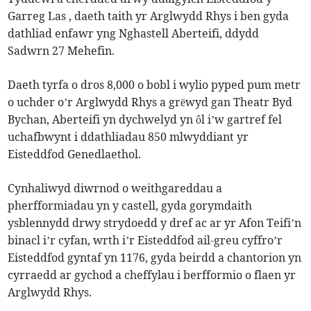
Garreg Las , daeth taith yr Arglwydd Rhys i ben gyda
dathliad enfawr yng Nghastell Aberteifi, ddydd
Sadwrn 27 Mehefin.
Daeth tyrfa o dros 8,000 o bobl i wylio pyped pum metr
o uchder o’r Arglwydd Rhys a grëwyd gan Theatr Byd
Bychan, Aberteifi yn dychwelyd yn ôl i’w gartref fel
uchafbwynt i ddathliadau 850 mlwyddiant yr
Eisteddfod Genedlaethol.
Cynhaliwyd diwrnod o weithgareddau a
pherfformiadau yn y castell, gyda gorymdaith
ysblennydd drwy strydoedd y dref ac ar yr Afon Teifi’n
binacl i’r cyfan, wrth i’r Eisteddfod ail-greu cyffro’r
Eisteddfod gyntaf yn 1176, gyda beirdd a chantorion yn
cyrraedd ar gychod a cheffylau i berfformio o flaen yr
Arglwydd Rhys.