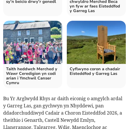
sy’n beicio drwy’r genedl
chwyldro Merched Beca
yn fyw ar faes Eisteddfod
y Garreg Las
Taith heddwch Merched y
Cyflwyno coron a chadair
Wawr Ceredigion yn codi
Eisteddfod y Garreg Las
arian i Ymchwil Canser
Cymru
Bu Yr Arglwydd Rhys ar daith eiconig o amgylch ardal
y Garreg Las, gan gychwyn yn Nhyddewi, pan
ddadorchuddiwyd Cadair a Choron Eisteddfod 2026, a
theithio i Genarth, Castell Newydd Emlyn,
Llangrannog, Talgarreg, Wdig, Maenclochog ac