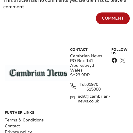
This article has no comments yet. Be the first to leave a
comment.
COMMENT
CONTACT
FOLLOW
US
Cambrian News
PO Box 141
Aberystwyth
Wales
SY23 9DP
Tel:
01970
615000
edit@cambrian-
news.co.uk
FURTHER LINKS
Terms & Conditions
Contact
Privacy policy