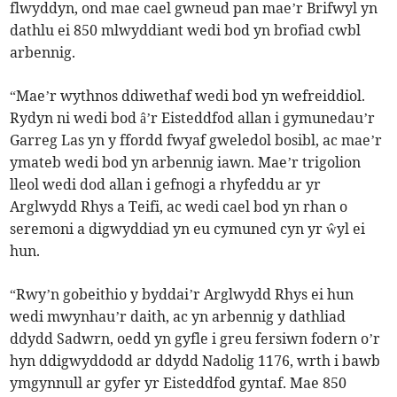
flwyddyn, ond mae cael gwneud pan mae’r Brifwyl yn
dathlu ei 850 mlwyddiant wedi bod yn brofiad cwbl
arbennig.
“Mae’r wythnos ddiwethaf wedi bod yn wefreiddiol.
Rydyn ni wedi bod â’r Eisteddfod allan i gymunedau’r
Garreg Las yn y ffordd fwyaf gweledol bosibl, ac mae’r
ymateb wedi bod yn arbennig iawn. Mae’r trigolion
lleol wedi dod allan i gefnogi a rhyfeddu ar yr
Arglwydd Rhys a Teifi, ac wedi cael bod yn rhan o
seremoni a digwyddiad yn eu cymuned cyn yr ŵyl ei
hun.
“Rwy’n gobeithio y byddai’r Arglwydd Rhys ei hun
wedi mwynhau’r daith, ac yn arbennig y dathliad
ddydd Sadwrn, oedd yn gyfle i greu fersiwn fodern o’r
hyn ddigwyddodd ar ddydd Nadolig 1176, wrth i bawb
ymgynnull ar gyfer yr Eisteddfod gyntaf. Mae 850