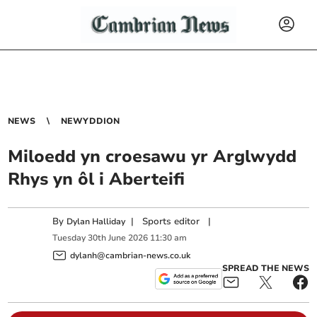
NEWS
NEWYDDION
Miloedd yn croesawu yr Arglwydd
Rhys yn ôl i Aberteifi
By
|
Sports editor
|
Dylan Halliday
Tuesday
30
th
June
2026
11:30 am
dylanh@cambrian-news.co.uk
SPREAD THE NEWS