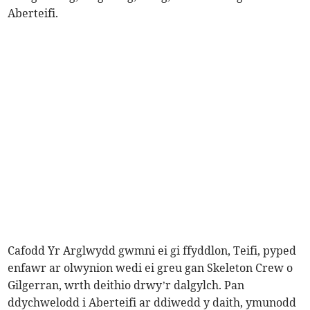
Aberteifi.
Cafodd Yr Arglwydd gwmni ei gi ffyddlon, Teifi, pyped
enfawr ar olwynion wedi ei greu gan Skeleton Crew o
Gilgerran, wrth deithio drwy’r dalgylch. Pan
ddychwelodd i Aberteifi ar ddiwedd y daith, ymunodd