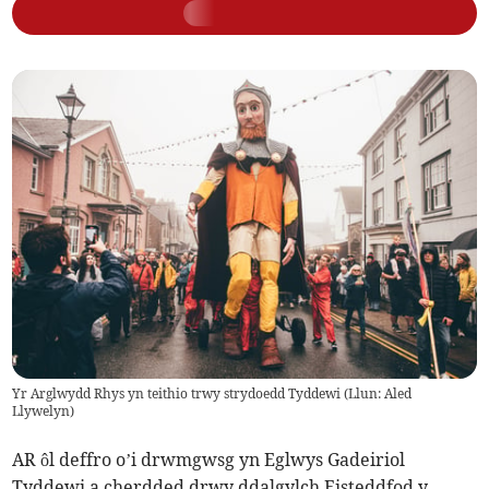
Yr Arglwydd Rhys yn teithio trwy strydoedd Tyddewi (Llun: Aled
Llywelyn)
AR ôl deffro o’i drwmgwsg yn Eglwys Gadeiriol
Tyddewi a cherdded drwy ddalgylch Eisteddfod y