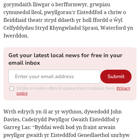
gorymdaith lliwgar o berfformwyr, grwpiau
cymunedol lleol, pwyllgorau’r Eisteddfod a chriw o
fleiddiaid theatr stryd ddaeth yr holl ffordd o Ŵyl
Celfyddydau Stryd Rhyngwladol Spraoi, Waterford yn
Iwerddon.
Get your latest local news for free in your
email inbox
Submit
I'd like to receive offers & updates from Cambrian News.
Privacy
notice
Wrth edrych yn ôl ar yr wythnos, dywedodd John
Davies, Cadeirydd Pwyllgor Gwaith Eisteddfod y
Garreg Las: “Byddai wedi bod yn fraint arwain
pwyllgor gwaith yr Eisteddfod Genedlaethol unrhyw