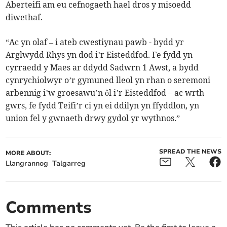
Aberteifi am eu cefnogaeth hael dros y misoedd
diwethaf.
“Ac yn olaf – i ateb cwestiynau pawb - bydd yr
Arglwydd Rhys yn dod i’r Eisteddfod. Fe fydd yn
cyrraedd y Maes ar ddydd Sadwrn 1 Awst, a bydd
cynrychiolwyr o’r gymuned lleol yn rhan o seremoni
arbennig i’w groesawu’n ôl i’r Eisteddfod – ac wrth
gwrs, fe fydd Teifi’r ci yn ei ddilyn yn ffyddlon, yn
union fel y gwnaeth drwy gydol yr wythnos.”
SPREAD THE NEWS
MORE ABOUT:
Llangrannog
Talgarreg
Comments