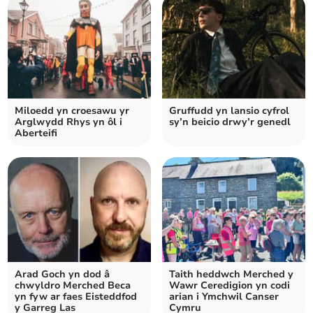
Miloedd yn croesawu yr
Gruffudd yn lansio cyfrol
Arglwydd Rhys yn ôl i
sy’n beicio drwy’r genedl
Aberteifi
Arad Goch yn dod â
Taith heddwch Merched y
chwyldro Merched Beca
Wawr Ceredigion yn codi
yn fyw ar faes Eisteddfod
arian i Ymchwil Canser
y Garreg Las
Cymru