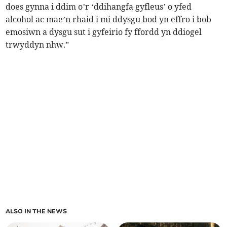
does gynna i ddim o’r ‘ddihangfa gyfleus’ o yfed
alcohol ac mae’n rhaid i mi ddysgu bod yn effro i bob
emosiwn a dysgu sut i gyfeirio fy ffordd yn ddiogel
trwyddyn nhw.”
ALSO IN THE NEWS