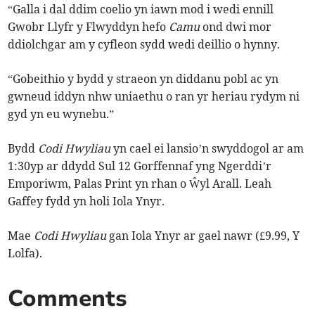
“Galla i dal ddim coelio yn iawn mod i wedi ennill
Gwobr Llyfr y Flwyddyn hefo
Camu
ond dwi mor
ddiolchgar am y cyfleon sydd wedi deillio o hynny.
“Gobeithio y bydd y straeon yn diddanu pobl ac yn
gwneud iddyn nhw uniaethu o ran yr heriau rydym ni
gyd yn eu wynebu.”
Bydd
Codi Hwyliau
yn cael ei lansio’n swyddogol ar am
1:30yp ar ddydd Sul 12 Gorffennaf yng Ngerddi’r
Emporiwm, Palas Print yn rhan o Ŵyl Arall. Leah
Gaffey fydd yn holi Iola Ynyr.
Mae
Codi Hwyliau
gan Iola Ynyr ar gael nawr (£9.99, Y
Lolfa).
Comments