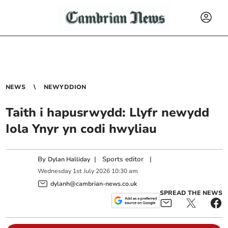
NEWS
NEWYDDION
Taith i hapusrwydd: Llyfr newydd
Iola Ynyr yn codi hwyliau
By
|
Sports editor
|
Dylan Halliday
Wednesday
1
st
July
2026
10:30 am
dylanh@cambrian-news.co.uk
SPREAD THE NEWS