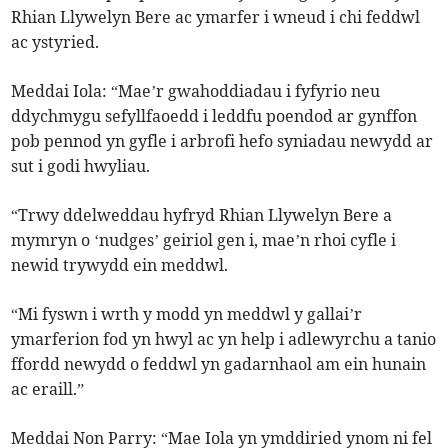
Rhian Llywelyn Bere ac ymarfer i wneud i chi feddwl
ac ystyried.
Meddai Iola: “Mae’r gwahoddiadau i fyfyrio neu
ddychmygu sefyllfaoedd i leddfu poendod ar gynffon
pob pennod yn gyfle i arbrofi hefo syniadau newydd ar
sut i godi hwyliau.
“Trwy ddelweddau hyfryd Rhian Llywelyn Bere a
mymryn o ‘nudges’ geiriol gen i, mae’n rhoi cyfle i
newid trywydd ein meddwl.
“Mi fyswn i wrth y modd yn meddwl y gallai’r
ymarferion fod yn hwyl ac yn help i adlewyrchu a tanio
ffordd newydd o feddwl yn gadarnhaol am ein hunain
ac eraill.”
Meddai Non Parry: “Mae Iola yn ymddiried ynom ni fel