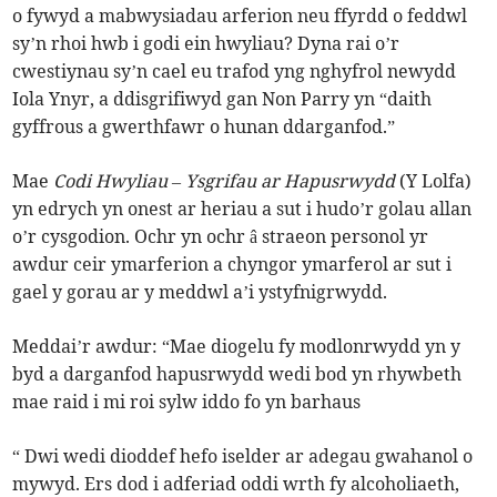
o fywyd a mabwysiadau arferion neu ffyrdd o feddwl
sy’n rhoi hwb i godi ein hwyliau? Dyna rai o’r
cwestiynau sy’n cael eu trafod yng nghyfrol newydd
Iola Ynyr, a ddisgrifiwyd gan Non Parry yn “daith
gyffrous a gwerthfawr o hunan ddarganfod.”
Mae
Codi Hwyliau – Ysgrifau ar Hapusrwydd
(Y Lolfa)
yn edrych yn onest ar heriau a sut i hudo’r golau allan
o’r cysgodion. Ochr yn ochr â straeon personol yr
awdur ceir ymarferion a chyngor ymarferol ar sut i
gael y gorau ar y meddwl a’i ystyfnigrwydd.
Meddai’r awdur: “Mae diogelu fy modlonrwydd yn y
byd a darganfod hapusrwydd wedi bod yn rhywbeth
mae raid i mi roi sylw iddo fo yn barhaus
“ Dwi wedi dioddef hefo iselder ar adegau gwahanol o
mywyd. Ers dod i adferiad oddi wrth fy alcoholiaeth,