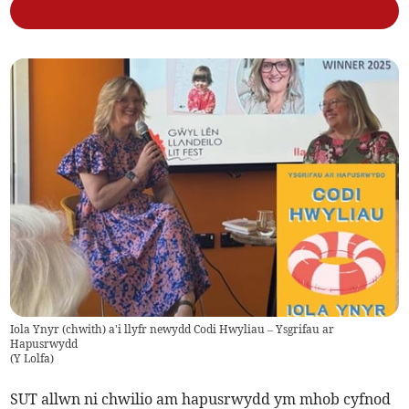
Iola Ynyr (chwith) a'i llyfr newydd Codi Hwyliau – Ysgrifau ar
Hapusrwydd
(
Y Lolfa
)
SUT allwn ni chwilio am hapusrwydd ym mhob cyfnod