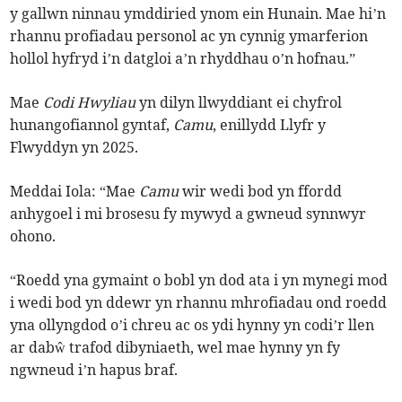
y gallwn ninnau ymddiried ynom ein Hunain. Mae hi’n
rhannu profiadau personol ac yn cynnig ymarferion
hollol hyfryd i’n datgloi a’n rhyddhau o’n hofnau.”
Mae
Codi Hwyliau
yn dilyn llwyddiant ei chyfrol
hunangofiannol gyntaf,
Camu
, enillydd Llyfr y
Flwyddyn yn 2025.
Meddai Iola: “Mae
Camu
wir wedi bod yn ffordd
anhygoel i mi brosesu fy mywyd a gwneud synnwyr
ohono.
“Roedd yna gymaint o bobl yn dod ata i yn mynegi mod
i wedi bod yn ddewr yn rhannu mhrofiadau ond roedd
yna ollyngdod o’i chreu ac os ydi hynny yn codi’r llen
ar dabŵ trafod dibyniaeth, wel mae hynny yn fy
ngwneud i’n hapus braf.