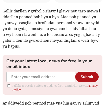
Gellir darllen y gyfrol o glawr i glawr neu taro mewn i
ddarllen pennod bob hyn a hyn. Mae pob pennod yn
cynnwys casgliad o brofiadau personol yr awdur sydd
yn delio gydag emosiynau gwahanol o ddyfalbarhau
trwy boen i lawenhau, o fod eisiau aros yng nghaead y
galon i deimlo gwreichion mwyaf disglair o wefr byw
yn hapus.
Get your latest local news for free in your
email inbox
Submit
I'd like to receive offers & updates from Cambrian News.
Privacy
notice
Ar ddiwedd pob pennod mae yna lun gan yr arlunydd