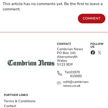
This article has no comments yet. Be the first to leave a
comment.
COMMENT
CONTACT
FOLLOW
US
Cambrian News
PO Box 141
Aberystwyth
Wales
SY23 9DP
Tel:
01970
615000
edit@cambrian-
news.co.uk
FURTHER LINKS
Terms & Conditions
Contact