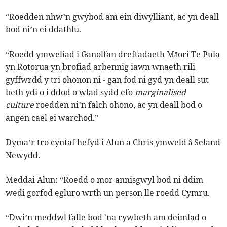
“Roedden nhw’n gwybod am ein diwylliant, ac yn deall
bod ni’n ei ddathlu.
“Roedd ymweliad i Ganolfan dreftadaeth Māori Te Puia
yn Rotorua yn brofiad arbennig iawn wnaeth rili
gyffwrdd y tri ohonon ni - gan fod ni gyd yn deall sut
beth ydi o i ddod o wlad sydd efo
marginalised
culture
roedden ni’n falch ohono, ac yn deall bod o
angen cael ei warchod.”
Dyma’r tro cyntaf hefyd i Alun a Chris ymweld â Seland
Newydd.
Meddai Alun: “Roedd o mor annisgwyl bod ni ddim
wedi gorfod egluro wrth un person lle roedd Cymru.
“Dwi’n meddwl falle bod 'na rywbeth am deimlad o