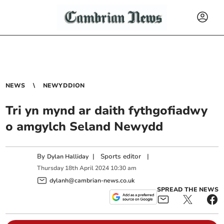
NEWS
NEWYDDION
Tri yn mynd ar daith fythgofiadwy
o amgylch Seland Newydd
By
|
Sports editor
|
Dylan Halliday
Thursday
18
th
April
2024
10:30 am
dylanh@cambrian-news.co.uk
SPREAD THE NEWS