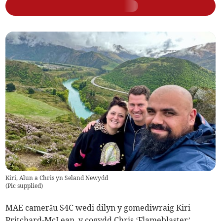
Kiri, Alun a Chris yn Seland Newydd
(
Pic supplied
)
MAE camerâu S4C wedi dilyn y gomediwraig Kiri
Pritchard-McLean, y cogydd Chris ‘Flameblaster’