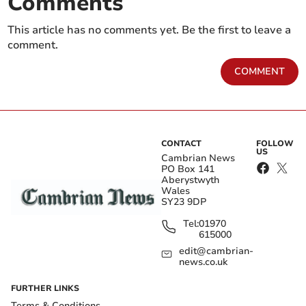
Comments
This article has no comments yet. Be the first to leave a
comment.
COMMENT
CONTACT
FOLLOW
US
Cambrian News
PO Box 141
Aberystwyth
Wales
SY23 9DP
Tel:
01970
615000
edit@cambrian-
news.co.uk
FURTHER LINKS
Terms & Conditions