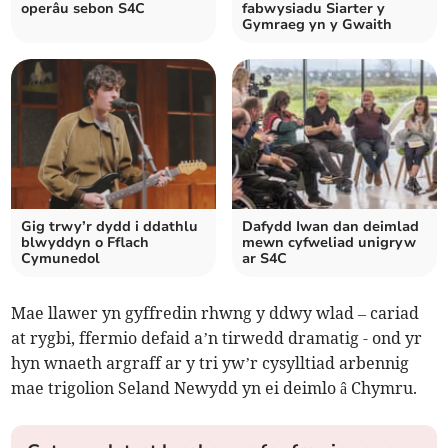
operâu sebon S4C
fabwysiadu Siarter y
Gymraeg yn y Gwaith
Gig trwy’r dydd i ddathlu
Dafydd Iwan dan deimlad
blwyddyn o Fflach
mewn cyfweliad unigryw
Cymunedol
ar S4C
Mae llawer yn gyffredin rhwng y ddwy wlad – cariad
at rygbi, ffermio defaid a’n tirwedd dramatig - ond yr
hyn wnaeth argraff ar y tri yw’r cysylltiad arbennig
mae trigolion Seland Newydd yn ei deimlo â Chymru.