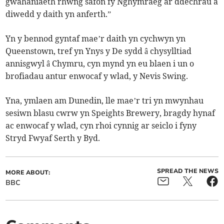
gwahaniaeth rhwng safon fy Nghymraeg ar ddechrau a
diwedd y daith yn anferth.”
Yn y bennod gyntaf mae’r daith yn cychwyn yn
Queenstown, tref yn Ynys y De sydd â chysylltiad
annisgwyl â Chymru, cyn mynd yn eu blaen i un o
brofiadau antur enwocaf y wlad, y Nevis Swing.
Yna, ymlaen am Dunedin, lle mae’r tri yn mwynhau
sesiwn blasu cwrw yn Speights Brewery, bragdy hynaf
ac enwocaf y wlad, cyn rhoi cynnig ar seiclo i fyny
Stryd Fwyaf Serth y Byd.
SPREAD THE NEWS
MORE ABOUT:
BBC