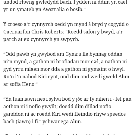
undod rhwng gwledydd bach. Fydden ni ddim yn cael
yr un ymateb yn Awstralia o bosib.”
Y croeso a’r cynnyrch oedd yn mynd â bryd y cogydd o
Gaernarfon Chris Roberts: “Roedd safon y bwyd, a’r
parch at eu cynnyrch yn swpyrb.
“Odd pawb yn gwybod am Gymru lle bynnag oddan
ni’n mynd, a gathon ni brofiadau mor cŵl, a nathon ni
gyd yrru mlaen mor dda a gathon ni gymaint o hwyl.
Ro’n i’n nabod Kiri cynt, ond dim ond wedi gweld Alun
ar soffa Heno.”
“Yn fuan iawn nes i sylwi bod y jôc ar fy mhen i - fel pan
aethon ni i nofio gwyllt; doedd dim dillad nofio
ganddon ni ac roedd Kiri wedi ffeindio rhyw speedos
bach (iawn) i fi.” ychwanega Alun.