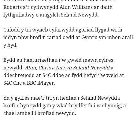
Roberts a’r cyflwynydd Alun Williams ar daith
fythgofiadwy o amgylch Seland Newydd.
Cafodd y tri wyneb cyfarwydd agoriad llygad wrth
iddyn nhw brofi’r cariad oedd at Gymru ym mhen arall
y byd.
Bydd eu hanturiaethau i’w gweld mewn cyfres
newydd,
Alun, Chris a Kiri yn Seland Newydd
a
ddechreuodd ar S4C ddoe ac fydd hefyd i'w weld ar
S4C Clic a BBC iPlayer.
Yn y gyfres mae’r tri yn hedfan i Seland Newydd i
brofi’r hyn sydd gan y wlad brydferth i’w chynnig, a
chael ambell i brofiad newydd.