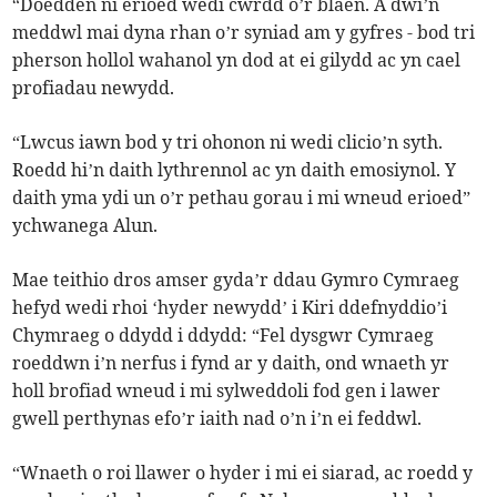
“Doedden ni erioed wedi cwrdd o’r blaen. A dwi’n
meddwl mai dyna rhan o’r syniad am y gyfres - bod tri
pherson hollol wahanol yn dod at ei gilydd ac yn cael
profiadau newydd.
“Lwcus iawn bod y tri ohonon ni wedi clicio’n syth.
Roedd hi’n daith lythrennol ac yn daith emosiynol. Y
daith yma ydi un o’r pethau gorau i mi wneud erioed”
ychwanega Alun.
Mae teithio dros amser gyda’r ddau Gymro Cymraeg
hefyd wedi rhoi ‘hyder newydd’ i Kiri ddefnyddio’i
Chymraeg o ddydd i ddydd: “Fel dysgwr Cymraeg
roeddwn i’n nerfus i fynd ar y daith, ond wnaeth yr
holl brofiad wneud i mi sylweddoli fod gen i lawer
gwell perthynas efo’r iaith nad o’n i’n ei feddwl.
“Wnaeth o roi llawer o hyder i mi ei siarad, ac roedd y