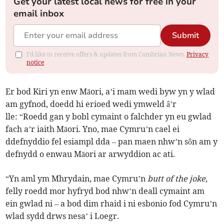
Get your latest local news for free in your
email inbox
Submit
I'd like to receive offers & updates from Cambrian News.
Privacy
notice
Er bod Kiri yn enw Māori, a’i mam wedi byw yn y wlad
am gyfnod, doedd hi erioed wedi ymweld â’r
lle: “Roedd gan y bobl cymaint o falchder yn eu gwlad
fach a’r iaith Māori. Yno, mae Cymru’n cael ei
ddefnyddio fel esiampl dda – pan maen nhw’n sôn am y
defnydd o enwau Māori ar arwyddion ac ati.
“Yn aml ym Mhrydain, mae Cymru’n
butt of the joke
,
felly roedd mor hyfryd bod nhw’n deall cymaint am
ein gwlad ni – a bod dim rhaid i ni esbonio fod Cymru’n
wlad sydd drws nesa’ i Loegr.