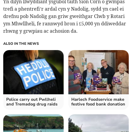
Yn dilyn llwyddiant ysgubol taith Sion Corn o gwmpas
trefi a phentrefi’r ardal cyn y Nadolig, sydd yn cael ei
drefnu pob Nadolig gan griw gweithgar Clwb y Rotari
ym Mhwllheli, fe rannwyd bron i £5,000 yn ddiweddar
rhwng y grwpiau ac achosion da.
ALSO IN THE NEWS
Police carry out Pwllheli
Harlech Foodservice make
and Tremadog drug raids
festive food bank donation