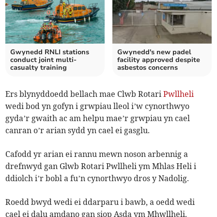
Gwynedd RNLI stations
Gwynedd's new padel
conduct joint multi-
facility approved despite
casualty training
asbestos concerns
Ers blynyddoedd bellach mae Clwb Rotari
Pwllheli
wedi bod yn gofyn i grwpiau lleol i’w cynorthwyo
gyda’r gwaith ac am helpu mae’r grwpiau yn cael
canran o’r arian sydd yn cael ei gasglu.
Cafodd yr arian ei rannu mewn noson arbennig a
drefnwyd gan Glwb Rotari Pwllheli ym Mhlas Heli i
ddiolch i’r bobl a fu’n cynorthwyo dros y Nadolig.
Roedd bwyd wedi ei ddarparu i bawb, a oedd wedi
cael ei dalu amdano gan siop Asda ym Mhwllheli.