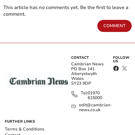
This article has no comments yet. Be the first to leave a
comment.
COMMENT
CONTACT
FOLLOW
US
Cambrian News
PO Box 141
Aberystwyth
Wales
SY23 9DP
Tel:
01970
615000
edit@cambrian-
news.co.uk
FURTHER LINKS
Terms & Conditions