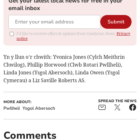
Get your latest local news for free in your
email inbox
Submit
I'd like to receive offers & updates from Cambrian News.
Privacy
notice
Yn y llun o’r chwith: Yvonica Jones (Cylch Meithrin
Chwilog), Phillip Horwood (Clwb Rotari Pwllheli),
Linda Jones (Ysgol Abersoch), Linda Owen (Ysgol
Cymerau) a Liz Saville Roberts AS.
SPREAD THE NEWS
MORE ABOUT:
Pwllheli
Ysgol Abersoch
Comments