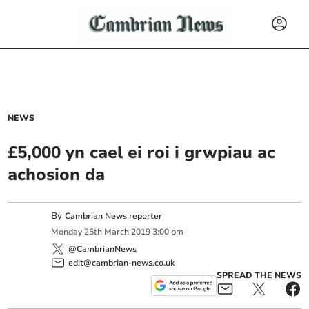
NEWS
£5,000 yn cael ei roi i grwpiau ac
achosion da
By
Cambrian News reporter
Monday
25
th
March
2019
3:00 pm
@CambrianNews
edit@cambrian-news.co.uk
SPREAD THE NEWS