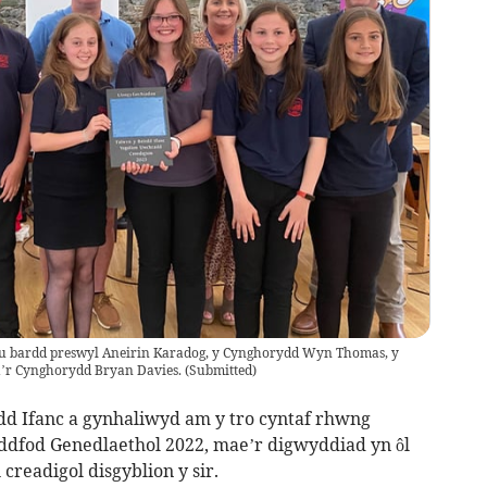
eu bardd preswyl Aneirin Karadog, y Cynghorydd Wyn Thomas, y
’r Cynghorydd Bryan Davies.
(
Submitted
)
dd Ifanc a gynhaliwyd am y tro cyntaf rhwng
eddfod Genedlaethol 2022, mae’r digwyddiad yn ôl
creadigol disgyblion y sir.