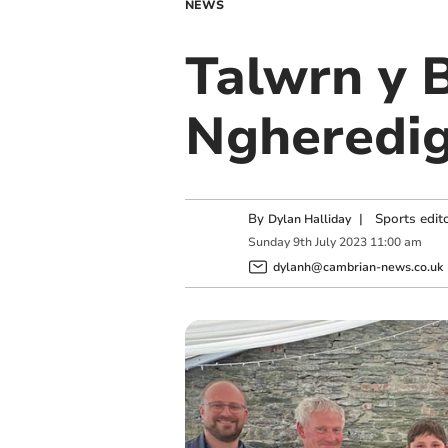
NEWS
Talwrn y B
Ngheredig
By
|
Sports edit
Dylan Halliday
Sunday
9
th
July
2023
11:00 am
dylanh@cambrian-news.co.uk