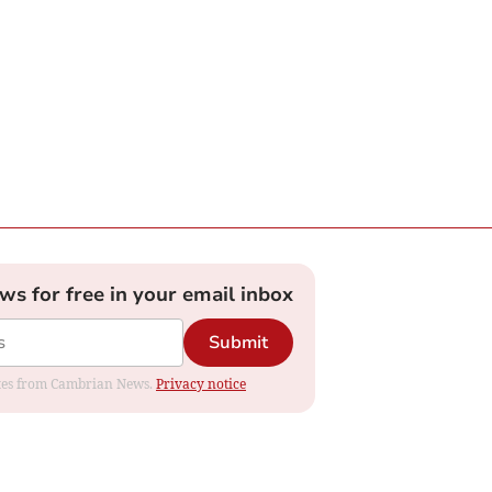
ews for free in your email inbox
Submit
dates from Cambrian News.
Privacy notice