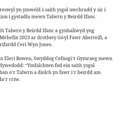
reswyl yn ymweld â saith ysgol uwchradd y sir i
lion i gystadlu mewn Talwrn y Beirdd Ifanc.
h Talwrn y Beirdd Ifanc a gynhaliwyd yng
 Mehefin 2023 ar drothwy Gŵyl Fawr Aberteifi, a
Prifardd Ceri Wyn Jones.
n Eleri Bowen, Swyddog Cefnogi’r Gymraeg mewn
dywedodd: “Ymfalchïwn fod ein saith ysgol
an o’r Talwrn a diolch yn fawr i’r beirdd am
da’r criw.