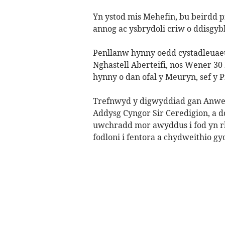
Yn ystod mis Mehefin, bu beirdd p
annog ac ysbrydoli criw o ddisgyb
Penllanw hynny oedd cystadleuaet
Nghastell Aberteifi, nos Wener 30
hynny o dan ofal y Meuryn, sef y 
Trefnwyd y digwyddiad gan Anwe
Addysg Cyngor Sir Ceredigion, a d
uwchradd mor awyddus i fod yn rh
fodloni i fentora a chydweithio gy