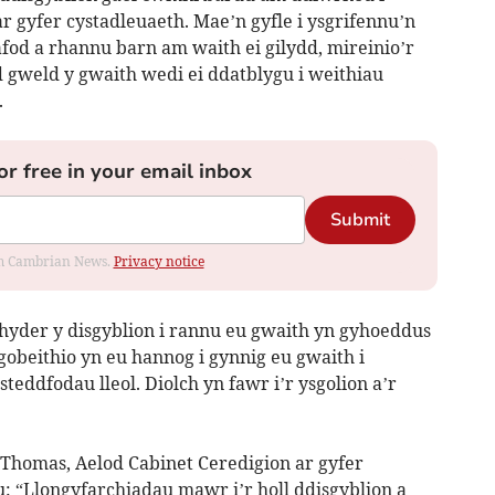
r gyfer cystadleuaeth. Mae’n gyfle i ysgrifennu’n
rafod a rhannu barn am waith ei gilydd, mireinio’r
d gweld y gwaith wedi ei ddatblygu i weithiau
.
or free in your email inbox
Submit
rom Cambrian News.
Privacy notice
 hyder y disgyblion i rannu eu gwaith yn gyhoeddus
gobeithio yn eu hannog i gynnig eu gwaith i
teddfodau lleol. Diolch yn fawr i’r ysgolion a’r
omas, Aelod Cabinet Ceredigion ar gyfer
u: “Llongyfarchiadau mawr i’r holl ddisgyblion a