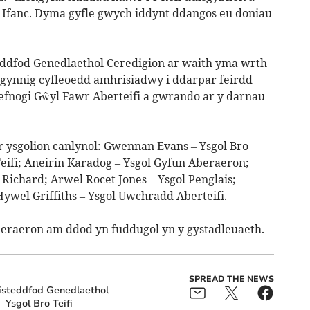
Ifanc. Dyma gyfle gwych iddynt ddangos eu doniau
ddfod Genedlaethol Ceredigion ar waith yma wrth
 gynnig cyfleoedd amhrisiadwy i ddarpar feirdd
cefnogi Gŵyl Fawr Aberteifi a gwrando ar y darnau
 ysgolion canlynol: Gwennan Evans – Ysgol Bro
Teifi; Aneirin Karadog – Ysgol Gyfun Aberaeron;
 Richard;
Arwel Rocet Jones – Ysgol Penglais;
Hywel Griffiths – Ysgol Uwchradd Aberteifi.
beraeron am ddod yn fuddugol yn y gystadleuaeth.
SPREAD THE NEWS
isteddfod Genedlaethol
Ysgol Bro Teifi