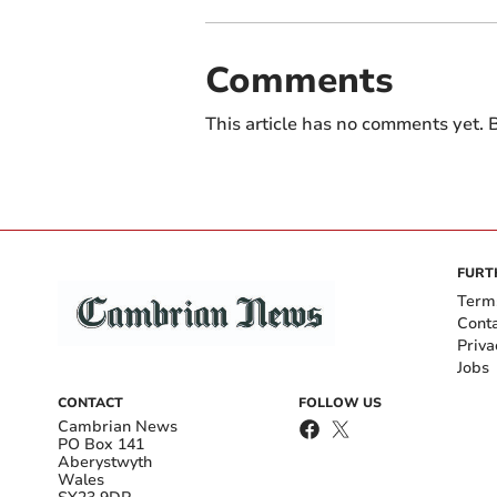
Comments
This article has no comments yet. B
FURT
Term
Cont
Priva
Jobs
CONTACT
FOLLOW US
Cambrian News
PO Box 141
Aberystwyth
Wales