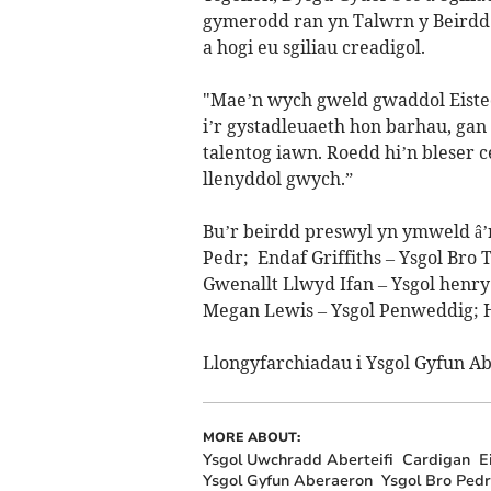
gymerodd ran yn Talwrn y Beirdd 
a hogi eu sgiliau creadigol.
"Mae’n wych gweld gwaddol Eiste
i’r gystadleuaeth hon barhau, gan
talentog iawn. Roedd hi’n bleser 
llenyddol gwych.”
Bu’r beirdd preswyl yn ymweld â’r
Pedr; Endaf Griffiths – Ysgol Bro 
Gwenallt Llwyd Ifan – Ysgol henry
Megan Lewis – Ysgol Penweddig
; 
Llongyfarchiadau i Ysgol Gyfun A
MORE ABOUT:
Ysgol Uwchradd Aberteifi
Cardigan
E
Ysgol Gyfun Aberaeron
Ysgol Bro Pedr