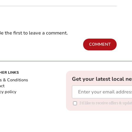
e the first to leave a comment.
COMMENT
HER LINKS
Get your latest local n
s & Conditions
act
cy policy
I'd like to receive offers & up