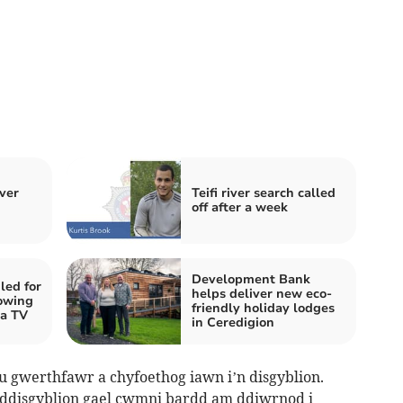
ver
Teifi river search called
off after a week
Development Bank
led for
helps deliver new eco-
rowing
friendly holiday lodges
 a TV
in Ceredigion
u gwerthfawr a chyfoethog iawn i’n disgyblion.
o ddisgyblion gael cwmni bardd am ddiwrnod i