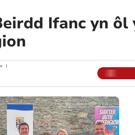
eirdd Ifanc yn ôl
ion
or
|