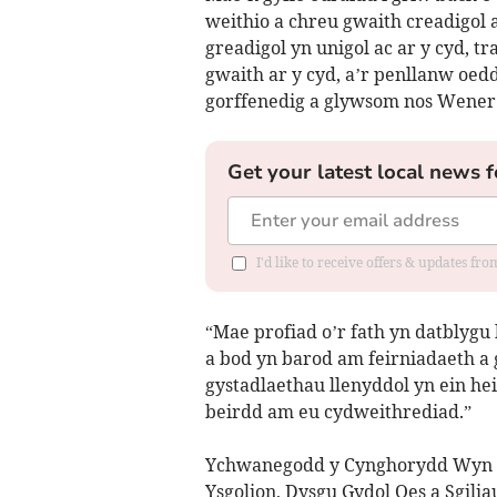
weithio a chreu gwaith creadigol a
greadigol yn unigol ac ar y cyd, t
gwaith ar y cyd, a’r penllanw oed
gorffenedig a glywsom nos Wener
Get your latest local news f
I'd like to receive offers & updates f
“Mae profiad o’r fath yn datblygu
a bod yn barod am feirniadaeth a 
gystadlaethau llenyddol yn ein heis
beirdd am eu cydweithrediad.”
Ychwanegodd y Cynghorydd Wyn Th
Ysgolion, Dysgu Gydol Oes a Sgilia