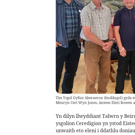
Tîm Ysgol Gyfun Aberaeron (buddugol) gyda 
Meuryn Ceri Wyn Jones, Anwen Eleri Bowen a
Yn dilyn llwyddiant Talwrn y Beir
ysgolion Ceredigion yn ystod Eist
unwaith eto eleni i ddathlu doniau 