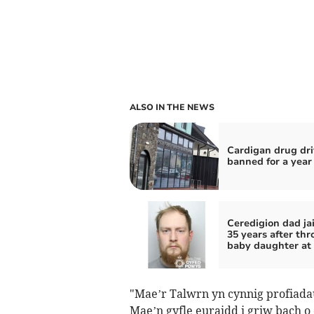
ALSO IN THE NEWS
Cardigan drug dri
banned for a year
Ceredigion dad jai
35 years after th
baby daughter at
"Mae’r Talwrn yn cynnig profiada
Mae’n gyfle euraidd i griw bach 