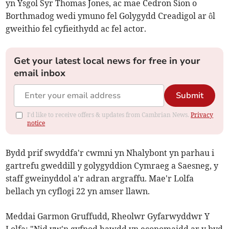
yn Ysgol Syr Thomas Jones, ac mae Cedron Sion o
Borthmadog wedi ymuno fel Golygydd Creadigol ar ôl
gweithio fel cyfieithydd ac fel actor.
Get your latest local news for free in your
email inbox
Submit
I'd like to receive offers & updates from Cambrian News.
Privacy
notice
Bydd prif swyddfa'r cwmni yn Nhalybont yn parhau i
gartrefu gweddill y golygyddion Cymraeg a Saesneg, y
staff gweinyddol a'r adran argraffu. Mae'r Lolfa
bellach yn cyflogi 22 yn amser llawn.
Meddai Garmon Gruffudd, Rheolwr Gyfarwyddwr Y