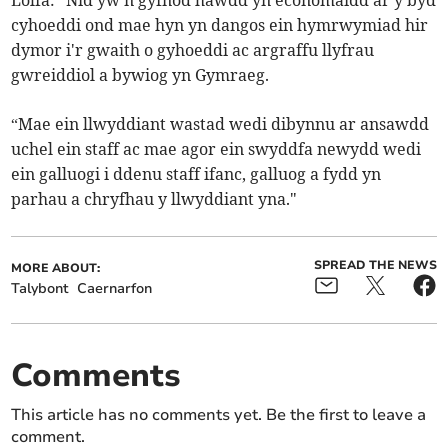
Lolfa: "Nid yw'n gyfnod hawdd yn economaidd ar y byd
cyhoeddi ond mae hyn yn dangos ein hymrwymiad hir
dymor i'r gwaith o gyhoeddi ac argraffu llyfrau
gwreiddiol a bywiog yn Gymraeg.
“Mae ein llwyddiant wastad wedi dibynnu ar ansawdd
uchel ein staff ac mae agor ein swyddfa newydd wedi
ein galluogi i ddenu staff ifanc, galluog a fydd yn
parhau a chryfhau y llwyddiant yna."
SPREAD THE NEWS
MORE ABOUT:
Talybont
Caernarfon
Comments
This article has no comments yet. Be the first to leave a
comment.