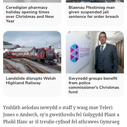
Ceredigion pharmacy
Blaenau Ffestiniog man
holiday opening times
given suspended jail
over Christmas and New
sentence for order breach
Year
Landslide disrupts Welsh
Gwynedd groups benefit
Highland Railway
from police
commissioner's Christmas
fund
Ymhlith aelodau newydd o staff y wasg mae Teleri
Jones o Amlwch, sy'n gweithredu fel Golygydd Plant a
Phobl Ifanc ar ôl treulio cyfnod fel athrawes Gymraeg