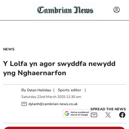
NEWS
Y Lolfa yn agor swyddfa newydd
yng Nghaernarfon
By
|
Sports editor
|
Dylan Halliday
Saturday
22
nd
March
2025
11:30 am
dylanh@cambrian-news.co.uk
SPREAD THE NEWS