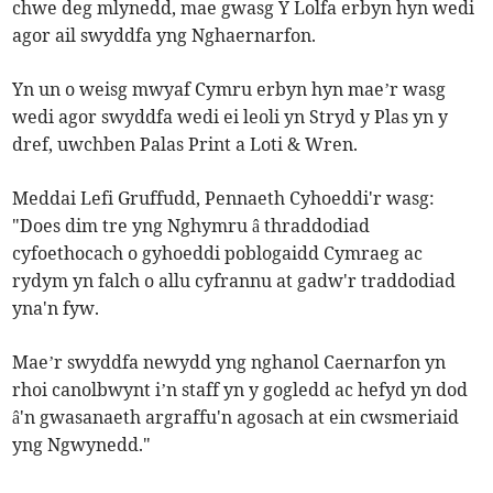
chwe deg mlynedd, mae gwasg Y Lolfa erbyn hyn wedi
agor ail swyddfa yng Nghaernarfon.
Yn un o weisg mwyaf Cymru erbyn hyn mae’r wasg
wedi agor swyddfa wedi ei leoli yn Stryd y Plas yn y
dref, uwchben Palas Print a Loti & Wren.
Meddai Lefi Gruffudd, Pennaeth Cyhoeddi'r wasg:
"Does dim tre yng Nghymru â thraddodiad
cyfoethocach o gyhoeddi poblogaidd Cymraeg ac
rydym yn falch o allu cyfrannu at gadw'r traddodiad
yna'n fyw.
Mae’r swyddfa newydd yng nghanol Caernarfon yn
rhoi canolbwynt i’n staff yn y gogledd ac hefyd yn dod
â'n gwasanaeth argraffu'n agosach at ein cwsmeriaid
yng Ngwynedd."