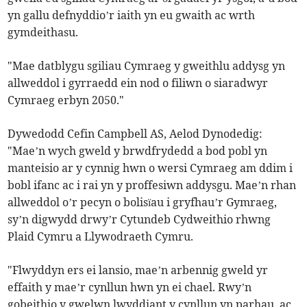
yn gallu defnyddio’r iaith yn eu gwaith ac wrth
gymdeithasu.
"Mae datblygu sgiliau Cymraeg y gweithlu addysg yn
allweddol i gyrraedd ein nod o filiwn o siaradwyr
Cymraeg erbyn 2050."
Dywedodd Cefin Campbell AS, Aelod Dynodedig:
"Mae’n wych gweld y brwdfrydedd a bod pobl yn
manteisio ar y cynnig hwn o wersi Cymraeg am ddim i
bobl ifanc ac i rai yn y proffesiwn addysgu. Mae’n rhan
allweddol o’r pecyn o bolisïau i gryfhau’r Gymraeg,
sy’n digwydd drwy’r Cytundeb Cydweithio rhwng
Plaid Cymru a Llywodraeth Cymru.
"Flwyddyn ers ei lansio, mae’n arbennig gweld yr
effaith y mae’r cynllun hwn yn ei chael. Rwy’n
gobeithio y gwelwn lwyddiant y cynllun yn parhau, ac