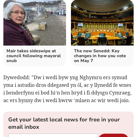
Mair takes sideswipe at
The new Senedd: Key
council following mayoral
changes in how you vote
snub
on May 7
Dywedodd: "Dw i wedi byw yng Nghymru ers symud
yma i astudio dros ddegawd yn ôl, ac y llynedd fe wnes
i benderfynu ei bod hi’n hen bryd i fi ddysgu Cymraeg,
ac ers hynny dw i wedi bwrw ’mlaen ac wir wedi joio.
Get your latest local news for free in your
email inbox