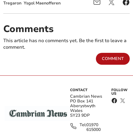
Tregaron
Ysgol Maenofferen
Comments
This article has no comments yet. Be the first to leave a
comment.
COMMENT
CONTACT
FOLLOW
US
Cambrian News
PO Box 141
Aberystwyth
Wales
SY23 9DP
Tel:
01970
615000