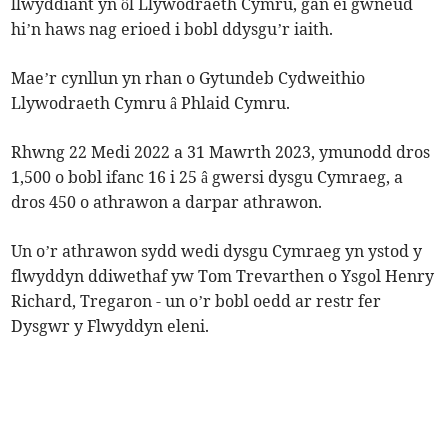
llwyddiant yn ôl Llywodraeth Cymru, gan ei gwneud
hi’n haws nag erioed i bobl ddysgu’r iaith.
Mae’r cynllun yn rhan o Gytundeb Cydweithio
Llywodraeth Cymru â Phlaid Cymru.
Rhwng 22 Medi 2022 a 31 Mawrth 2023, ymunodd dros
1,500 o bobl ifanc 16 i 25 â gwersi dysgu Cymraeg, a
dros 450 o athrawon a darpar athrawon.
Un o’r athrawon sydd wedi dysgu Cymraeg yn ystod y
flwyddyn ddiwethaf yw Tom Trevarthen o Ysgol Henry
Richard, Tregaron - un o’r bobl oedd ar restr fer
Dysgwr y Flwyddyn eleni.