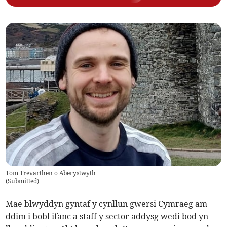
Tom Trevarthen o Aberystwyth
(
Submitted
)
Mae blwyddyn gyntaf y cynllun gwersi Cymraeg am
ddim i bobl ifanc a staff y sector addysg wedi bod yn