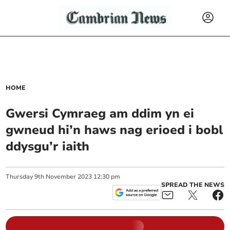
HOME
Gwersi Cymraeg am ddim yn ei
gwneud hi’n haws nag erioed i bobl
ddysgu’r iaith
Thursday
9
th
November
2023
12:30 pm
SPREAD THE NEWS