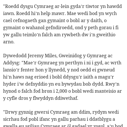
"Roedd dysgu Cymraeg ar-lein gyda’r tiwtor yn hawdd
iawn. Roedd hi’n help mawr. Mae wedi bod yn wych
cael cefnogaeth gan gymaint o bobl ar y daith, o
gymaint o wahanol gefndiroedd, ond y peth gorau i fi
yw gallu teimlo’n falch am rywbeth dw i’n gweithio
arno.
Dywedodd Jeremy Miles, Gweinidog y Gymraeg ac
Addysg: "Mae’r Gymraeg yn perthyn i ni i gyd, ac wrth
lansio’r fenter hon y llynedd, y nod oedd ei gwneud
hi’n haws nag erioed i bobl ddysgu’r iaith a magu’r
hyder i’w defnyddio yn eu bywydau bob dydd. Rwy’n
hynod o falch fod bron i 2,000 o bobl wedi manteisio ar
y cyfle dros y flwyddyn ddiwethaf.
"Drwy gynnig gwersi Cymraeg am ddim, rydym wedi
sicrhau fod pobl ifanc yn gallu parhau i ddatblygu a
gwella eu sgiliau Cymraeg ar ôl gadael yr ysgol, a’u bod