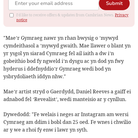
Submit
I'd like to receive offers & updates from Cambrian News.
Privacy
notice
"Mae’r Gymraeg nawr yn rhan bwysig o ’mywyd
cymdeithasol a ’mywyd gwaith. Mae llawer o blant yn
yr ysgol yn siarad Cymraeg fel ail iaith a dw i’n
gobeithio bod fy ngweld i’n dysgu ac yn dod yn fwy
hyderus i ddefnyddio’r Gymraeg wedi bod yn
ysbrydoliaeth iddyn nhw."
Mae’r artist stryd o Gaerdydd, Daniel Reeves a gaiff ei
adnabod fel ‘Revealist’, wedi manteisio ar y cynllun.
Dywedodd: "Fe welais i neges ar Instagram am wersi
Cymraeg am ddim i bobl dan 25 oed. Fe wnes i chwilio
ar y we a rhoi fy enw i lawr yn syth.