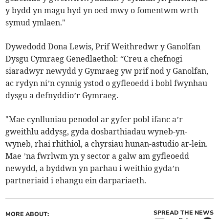
y bydd yn magu hyd yn oed mwy o fomentwm wrth
symud ymlaen."
Dywedodd Dona Lewis, Prif Weithredwr y Ganolfan
Dysgu Cymraeg Genedlaethol: “Creu a chefnogi
siaradwyr newydd y Gymraeg yw prif nod y Ganolfan,
ac rydyn ni’n cynnig ystod o gyfleoedd i bobl fwynhau
dysgu a defnyddio’r Gymraeg.
"Mae cynlluniau penodol ar gyfer pobl ifanc a’r
gweithlu addysg, gyda dosbarthiadau wyneb-yn-
wyneb, rhai rhithiol, a chyrsiau hunan-astudio ar-lein.
Mae ’na fwrlwm yn y sector a galw am gyfleoedd
newydd, a byddwn yn parhau i weithio gyda’n
partneriaid i ehangu ein darpariaeth.
SPREAD THE NEWS
MORE ABOUT: