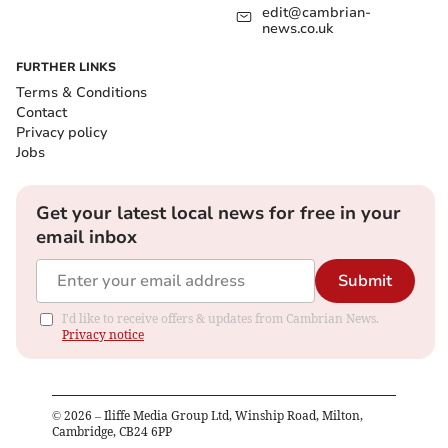
edit@cambrian-
news.co.uk
FURTHER LINKS
Terms & Conditions
Contact
Privacy policy
Jobs
Get your latest local news for free in your
email inbox
Submit
I'd like to receive offers & updates from Cambrian News.
Privacy notice
©
2026
– Iliffe Media Group Ltd, Winship Road, Milton,
Cambridge, CB24 6PP