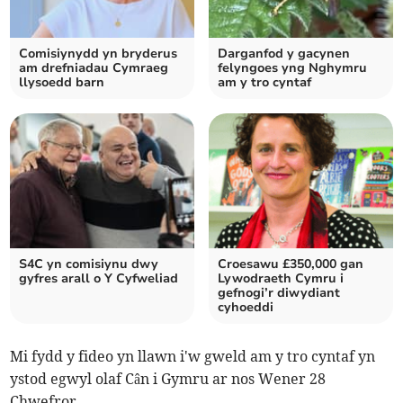
Comisiynydd yn bryderus
Darganfod y gacynen
am drefniadau Cymraeg
felyngoes yng Nghymru
llysoedd barn
am y tro cyntaf
S4C yn comisiynu dwy
Croesawu £350,000 gan
gyfres arall o Y Cyfweliad
Lywodraeth Cymru i
gefnogi’r diwydiant
cyhoeddi
Mi fydd y fideo yn llawn i'w gweld am y tro cyntaf yn
ystod egwyl olaf Cân i Gymru ar nos Wener 28
Chwefror.