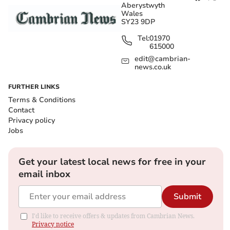
Aberystwyth
Wales
SY23 9DP
Tel:
01970
615000
edit@cambrian-
news.co.uk
FURTHER LINKS
Terms & Conditions
Contact
Privacy policy
Jobs
Get your latest local news for free in your
email inbox
Submit
I'd like to receive offers & updates from Cambrian News.
Privacy notice