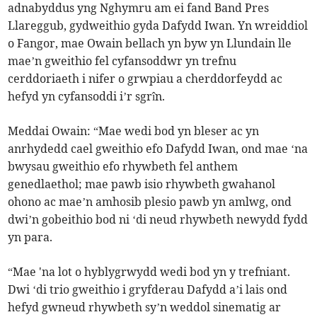
adnabyddus yng Nghymru am ei fand Band Pres
Llareggub, gydweithio gyda Dafydd Iwan. Yn wreiddiol
o Fangor, mae Owain bellach yn byw yn Llundain lle
mae’n gweithio fel cyfansoddwr yn trefnu
cerddoriaeth i nifer o grwpiau a cherddorfeydd ac
hefyd yn cyfansoddi i’r sgrîn.
Meddai Owain: “Mae wedi bod yn bleser ac yn
anrhydedd cael gweithio efo Dafydd Iwan, ond mae ‘na
bwysau gweithio efo rhywbeth fel anthem
genedlaethol; mae pawb isio rhywbeth gwahanol
ohono ac mae’n amhosib plesio pawb yn amlwg, ond
dwi’n gobeithio bod ni ‘di neud rhywbeth newydd fydd
yn para.
“Mae 'na lot o hyblygrwydd wedi bod yn y trefniant.
Dwi ‘di trio gweithio i gryfderau Dafydd a’i lais ond
hefyd gwneud rhywbeth sy’n weddol sinematig ar