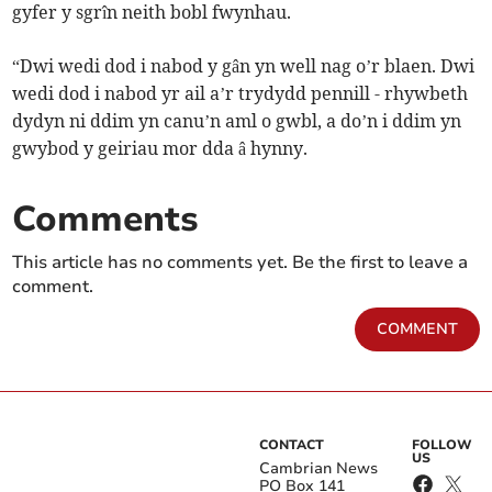
gyfer y sgrîn neith bobl fwynhau.
“Dwi wedi dod i nabod y gân yn well nag o’r blaen. Dwi
wedi dod i nabod yr ail a’r trydydd pennill - rhywbeth
dydyn ni ddim yn canu’n aml o gwbl, a do’n i ddim yn
gwybod y geiriau mor dda â hynny.
Comments
This article has no comments yet. Be the first to leave a
comment.
COMMENT
CONTACT
FOLLOW
US
Cambrian News
PO Box 141