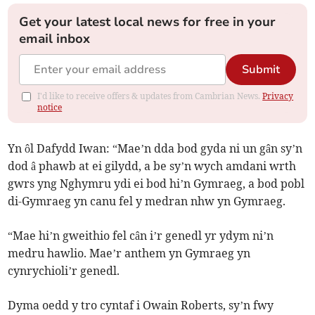
Get your latest local news for free in your
email inbox
Submit
I'd like to receive offers & updates from Cambrian News.
Privacy
notice
Yn ôl Dafydd Iwan: “Mae’n dda bod gyda ni un gân sy’n
dod â phawb at ei gilydd, a be sy’n wych amdani wrth
gwrs yng Nghymru ydi ei bod hi’n Gymraeg, a bod pobl
di-Gymraeg yn canu fel y medran nhw yn Gymraeg.
“Mae hi’n gweithio fel cân i’r genedl yr ydym ni’n
medru hawlio. Mae’r anthem yn Gymraeg yn
cynrychioli’r genedl.
Dyma oedd y tro cyntaf i Owain Roberts, sy’n fwy