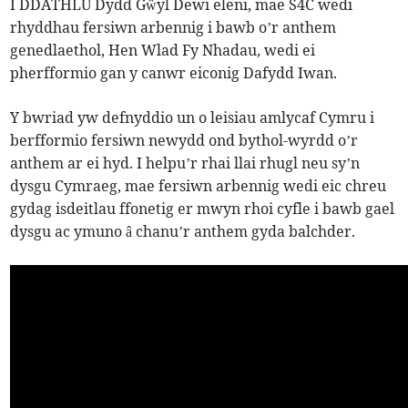
I DDATHLU Dydd Gŵyl Dewi eleni, mae S4C wedi
rhyddhau fersiwn arbennig i bawb o’r anthem
genedlaethol, Hen Wlad Fy Nhadau
,
wedi ei
pherfformio gan y canwr eiconig Dafydd Iwan.
Y bwriad yw defnyddio un o leisiau amlycaf Cymru i
berfformio fersiwn newydd ond bythol-wyrdd o’r
anthem ar ei hyd. I helpu’r rhai llai rhugl neu sy’n
dysgu Cymraeg, mae fersiwn arbennig wedi eic chreu
gydag isdeitlau ffonetig er mwyn rhoi cyfle i bawb gael
dysgu ac ymuno â chanu’r anthem gyda balchder.