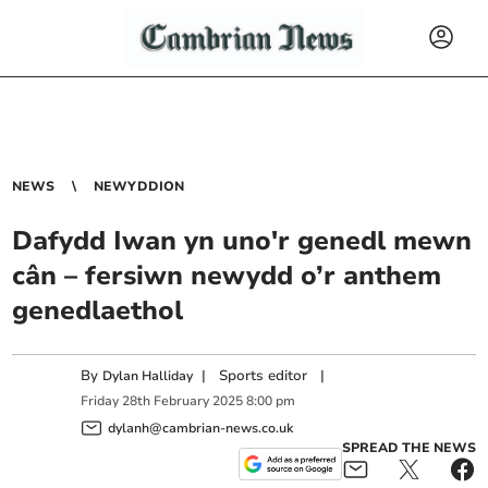
NEWS
NEWYDDION
Dafydd Iwan yn uno'r genedl mewn
cân – fersiwn newydd o’r anthem
genedlaethol
By
|
Sports editor
|
Dylan Halliday
Friday
28
th
February
2025
8:00 pm
dylanh@cambrian-news.co.uk
SPREAD THE NEWS