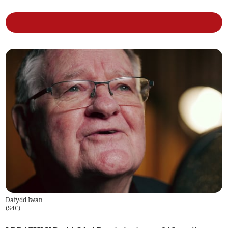
Dafydd Iwan
(
S4C
)