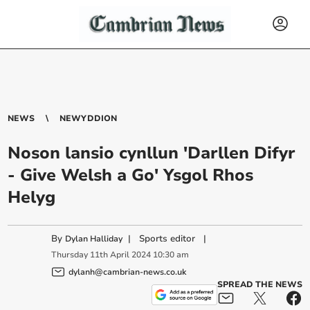
NEWS
NEWYDDION
Noson lansio cynllun 'Darllen Difyr
- Give Welsh a Go' Ysgol Rhos
Helyg
By
|
Sports editor
|
Dylan Halliday
Thursday
11
th
April
2024
10:30 am
dylanh@cambrian-news.co.uk
SPREAD THE NEWS