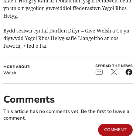
Mae’r Hungry Ram ar leoliad hen ysgol Penuwch, oedd
yn un o’r ysgolion gwreiddiol ffederasiwn Ysgol Rhos
Helyg.
Bydd sesiwn cyntaf Darllen Difyr – Give Welsh a Go yn
digwydd Ysgol Rhos Helyg-safle Llangeitho ar nos
Fawrth, 7 fed o Fai.
SPREAD THE NEWS
MORE ABOUT:
Welsh
Comments
This article has no comments yet. Be the first to leave a
comment.
COMMENT