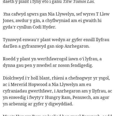
daeth y plant i fyny eto i ganu
Titw Tomos Las.
Y
na cafwyd sgwrs gan Nia Llywelyn, sef wyres T Llew
Jones, awdur y gân, a chyflwyniad am ei gwaith hi
gyda’r cynllun Codi Hyder.
Tynnwyd enwau’r plant wedyn ar gyfer ennill llyfrau
darllen a gyfrannwyd gan siop Anrhegaron.
Roedd y plant yn werthfawrogol iawn o’i lyfrau, a
dynna gau pen y mwdwl ar noson fendigedig.
Diolchwyd i’r holl blant, rhieni a chefnogwyr yr ysgol,
ac i Mererid Hopwood a Nia Llywelyn am eu
cyfraniadau gwerthfawr, i Anrhegaron am y llyfrau, ac
yn enwedig i fwyty’r Hungry Ram, Penuwch, am agor
yn arbennig ar gyfer y digwyddiad.