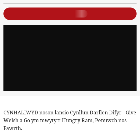
CYNHALIWYD noson lansio Cynllun Darllen Difyr - Give
Welsh a Go ym mwyty’r Hungry Ram, Penuwch nos
Fawrth.