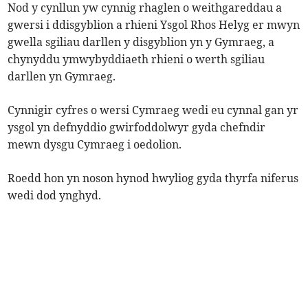
Nod y cynllun yw cynnig rhaglen o weithgareddau a
gwersi i ddisgyblion a rhieni Ysgol Rhos Helyg er mwyn
gwella sgiliau darllen y disgyblion yn y Gymraeg, a
chynyddu ymwybyddiaeth rhieni o werth sgiliau
darllen yn Gymraeg.
Cynnigir cyfres o wersi Cymraeg wedi eu cynnal gan yr
ysgol yn defnyddio gwirfoddolwyr gyda chefndir
mewn dysgu Cymraeg i oedolion.
Roedd hon yn noson hynod hwyliog gyda thyrfa niferus
wedi dod ynghyd.