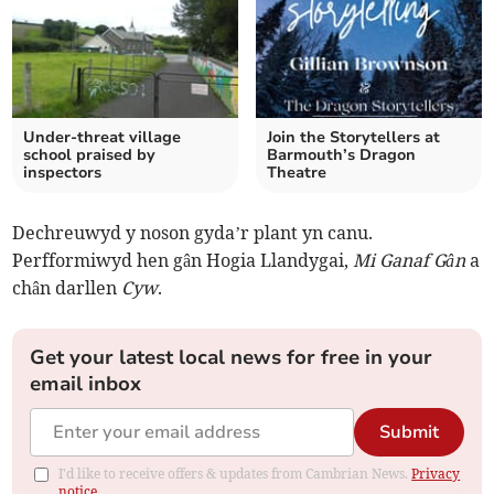
Under-threat village
Join the Storytellers at
school praised by
Barmouth’s Dragon
inspectors
Theatre
Dechreuwyd y noson gyda’r plant yn canu.
Perfformiwyd hen gân Hogia Llandygai,
Mi Ganaf Gân
a
chân darllen
Cyw
.
Get your latest local news for free in your
email inbox
Submit
I'd like to receive offers & updates from Cambrian News.
Privacy
notice