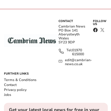
CONTACT
FOLLOW
US
Cambrian News
PO Box 141
Aberystwyth
Wales
SY23 9DP
Tel:
01970
615000
edit@cambrian-
news.co.uk
FURTHER LINKS
Terms & Conditions
Contact
Privacy policy
Jobs
Get your latest local news for free in your