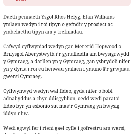
Daeth pennaeth Ysgol Rhos Helyg, Efan Williams
ymlaen wedyn i roi tipyn o gefndir y prosiect ac
ymhelaethu tipyn am y trefniadau.
Cafwyd cyflwyniad wedyn gan Mererid Hopwood o
Brifysgol Aberystwyth i’r gynulleidfa am bwysigrwydd
y Gymraeg, a darllen yn y Gymraeg, gan ysbrydoli nifer
yn y dyrfa i roi eu henwau ymlaen i ymuno â’r grwpiau
gwersi Cymraeg.
Cyflwynwyd wedyn wal fideo, gyda nifer o bobl
adnabyddus a chyn ddisgyblion, oedd wedi paratoi
fideo byr yn esbonio sut mae’r Gymraeg yn bwysig
iddyn nhw.
Wedi egwyl fer i rieni gael cyfle i gofrestru am wersi,