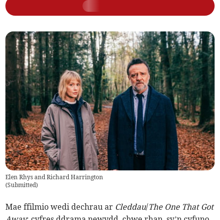
Elen Rhys and Richard Harrington
(
Submitted
)
Mae ffilmio wedi dechrau ar
Cleddau
/
The One That Got
Away
; cyfres ddrama newydd, chwe rhan, sy’n cyfuno