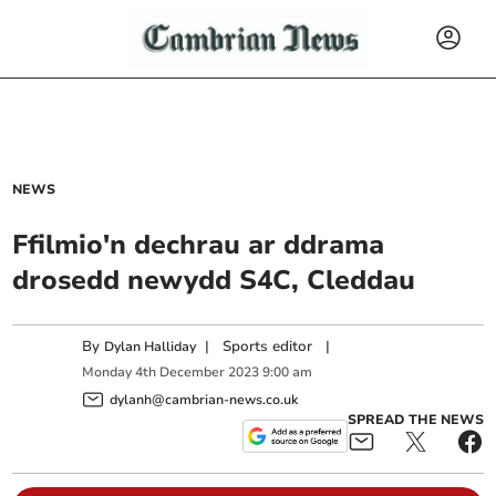
NEWS
Ffilmio'n dechrau ar ddrama
drosedd newydd S4C, Cleddau
By
|
Sports editor
|
Dylan Halliday
Monday
4
th
December
2023
9:00 am
dylanh@cambrian-news.co.uk
SPREAD THE NEWS