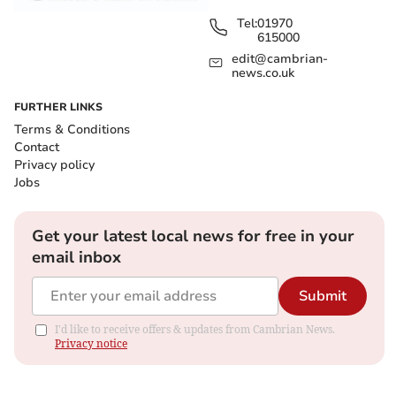
Tel:
01970
615000
edit@cambrian-
news.co.uk
FURTHER LINKS
Terms & Conditions
Contact
Privacy policy
Jobs
Get your latest local news for free in your
email inbox
Submit
I'd like to receive offers & updates from Cambrian News.
Privacy notice