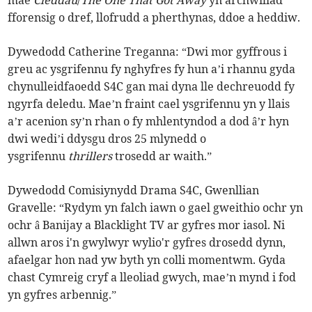
mae
Cleddau
/
The One That Got Away
yn archwiliad
fforensig o dref, llofrudd a pherthynas, ddoe a heddiw.
Dywedodd Catherine Treganna: “Dwi mor gyffrous i
greu ac ysgrifennu fy nghyfres fy hun a’i rhannu gyda
chynulleidfaoedd S4C gan mai dyna lle dechreuodd fy
ngyrfa deledu. Mae’n fraint cael ysgrifennu yn y llais
a’r acenion sy’n rhan o fy mhlentyndod a dod â’r hyn
dwi wedi’i ddysgu dros 25 mlynedd o
ysgrifennu
thrillers
trosedd ar waith.”
Dywedodd Comisiynydd Drama S4C, Gwenllian
Gravelle: “Rydym yn falch iawn o gael gweithio ochr yn
ochr â Banijay a Blacklight TV ar gyfres mor iasol. Ni
allwn aros i'n gwylwyr wylio'r gyfres drosedd dynn,
afaelgar hon nad yw byth yn colli momentwm. Gyda
chast Cymreig cryf a lleoliad gwych, mae’n mynd i fod
yn gyfres arbennig.”