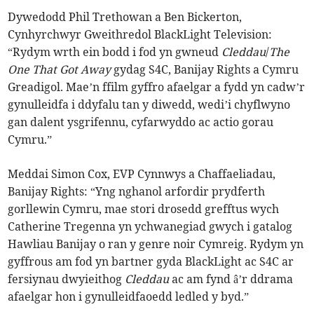
Dywedodd Phil Trethowan a Ben Bickerton,
Cynhyrchwyr Gweithredol BlackLight Television:
“Rydym wrth ein bodd i fod yn gwneud
Cleddau
/
The
One That Got Away
gydag S4C, Banijay Rights a Cymru
Greadigol. Mae’n ffilm gyffro afaelgar a fydd yn cadw’r
gynulleidfa i ddyfalu tan y diwedd, wedi’i chyflwyno
gan dalent ysgrifennu, cyfarwyddo ac actio gorau
Cymru.”
Meddai Simon Cox, EVP Cynnwys a Chaffaeliadau,
Banijay Rights: “Yng nghanol arfordir prydferth
gorllewin Cymru, mae stori drosedd grefftus wych
Catherine Tregenna yn ychwanegiad gwych i gatalog
Hawliau Banijay o ran y genre noir Cymreig. Rydym yn
gyffrous am fod yn bartner gyda BlackLight ac S4C ar
fersiynau dwyieithog
Cleddau
ac am fynd â’r ddrama
afaelgar hon i gynulleidfaoedd ledled y byd.”