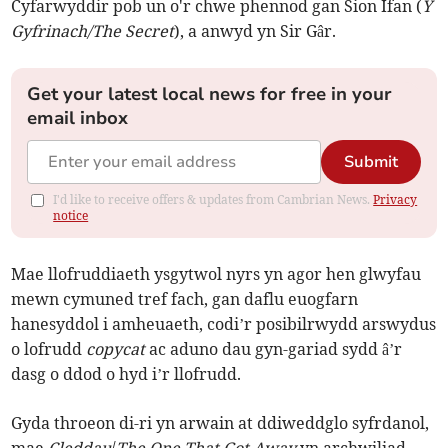
Cyfarwyddir pob un o'r chwe phennod gan Sion Ifan (
Y
Gyfrinach/The Secret
), a anwyd yn Sir Gâr.
Get your latest local news for free in your
email inbox
Submit
I'd like to receive offers & updates from Cambrian News.
Privacy
notice
Mae llofruddiaeth ysgytwol nyrs yn agor hen glwyfau
mewn cymuned tref fach, gan daflu euogfarn
hanesyddol i amheuaeth, codi’r posibilrwydd arswydus
o lofrudd
copycat
ac aduno dau gyn-gariad sydd â’r
dasg o ddod o hyd i’r llofrudd.
Gyda throeon di-ri yn arwain at ddiweddglo syfrdanol,