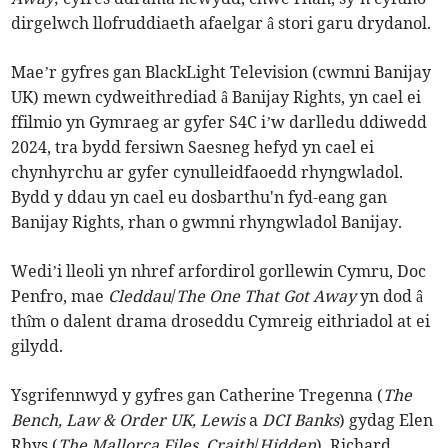
dirgelwch llofruddiaeth afaelgar â stori garu drydanol.
Mae’r gyfres gan BlackLight Television (cwmni Banijay
UK) mewn cydweithrediad â Banijay Rights, yn cael ei
ffilmio yn Gymraeg ar gyfer S4C i’w darlledu ddiwedd
2024, tra bydd fersiwn Saesneg hefyd yn cael ei
chynhyrchu ar gyfer cynulleidfaoedd rhyngwladol.
Bydd y ddau yn cael eu dosbarthu'n fyd-eang gan
Banijay Rights, rhan o gwmni rhyngwladol Banijay.
Wedi’i lleoli yn nhref arfordirol gorllewin Cymru, Doc
Penfro, mae
Cleddau
/
The One That Got Away
yn dod â
thîm o dalent drama droseddu Cymreig eithriadol at ei
gilydd.
Ysgrifennwyd y gyfres gan Catherine Tregenna (
The
Bench, Law & Order UK, Lewis
a
DCI Banks
) gydag Elen
Rhys (
The Mallorca Files
,
Craith
/
Hidden
), Richard