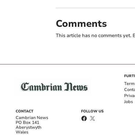
Comments
This article has no comments yet. B
FURT
Term
Cont
Priva
Jobs
CONTACT
FOLLOW US
Cambrian News
PO Box 141
Aberystwyth
Wales