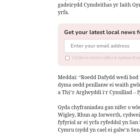
gadeirydd Cymdeithas yr Iaith Gym
yrfa.
Get your latest local news f
I'd like to receive offers & updates f
Meddai: “Roedd Dafydd wedi bod y
dyma oedd penllanw ei waith gwleid
a Thŷ’r Arglwyddi i’r Cynulliad – 
Gyda chyfraniadau gan nifer o w
Wigley, Rhun ap Iorwerth, cydwei
fyfyriol ar ei yrfa ryfeddol yn Sa
Cymru (sydd yn cael ei galw’n Se