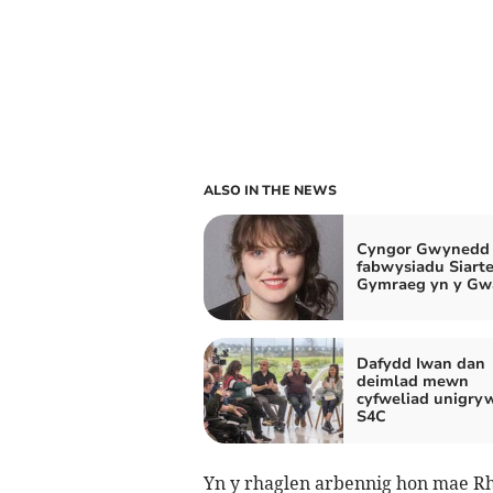
ALSO IN THE NEWS
Cyngor Gwynedd 
fabwysiadu Siarte
Gymraeg yn y Gw
Dafydd Iwan dan
deimlad mewn
cyfweliad unigryw
S4C
Yn y rhaglen arbennig hon mae Rho