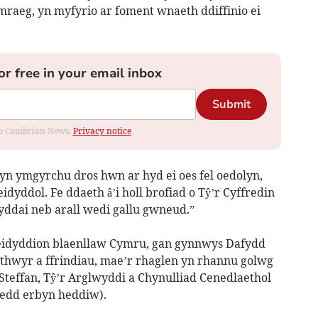
raeg, yn myfyrio ar foment wnaeth ddiffinio ei
or free in your email inbox
Submit
rom Cambrian News.
Privacy notice
n ymgyrchu dros hwn ar hyd ei oes fel oedolyn,
yddol. Fe ddaeth â’i holl brofiad o Tŷ’r Cyffredin
fyddai neb arall wedi gallu gwneud.”
leidyddion blaenllaw Cymru, gan gynnwys Dafydd
thwyr a ffrindiau, mae’r rhaglen yn rhannu golwg
n Steffan, Tŷ’r Arglwyddi a Chynulliad Cenedlaethol
nedd erbyn heddiw).