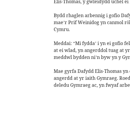
Elis-Thomas, y gwleidydd uchel ei b
Bydd rhaglen arbennig i gofio Daf
mae’r Prif Weinidog yn canmol rô
Cymru.
Meddai: “Mi fydda’ i yn ei gofio f
at ei wlad, yn angerddol tuag at y
meddwl bydden ni’n byw yn y Gym
Mae gyrfa Dafydd Elis-Thomas yn ca
angerdd at yr iaith Gymraeg. Roed
deledu Gymraeg ac, yn fwyaf arbe