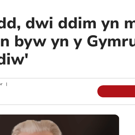
dd, dwi ddim yn 
’n byw yn y Gymru
diw'
or
|