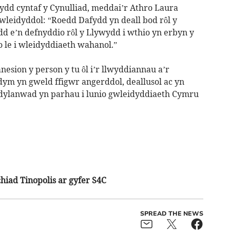
ydd cyntaf y Cynulliad, meddai’r Athro Laura
gwleidyddol: “Roedd Dafydd yn deall bod rôl y
 e’n defnyddio rôl y Llywydd i wthio yn erbyn y
 o le i wleidyddiaeth wahanol.”
esion y person y tu ôl i’r llwyddiannau a’r
ym yn gweld ffigwr angerddol, deallusol ac yn
dylanwad yn parhau i lunio gwleidyddiaeth Cymru
hiad Tinopolis
ar gyfer S4C
SPREAD THE NEWS