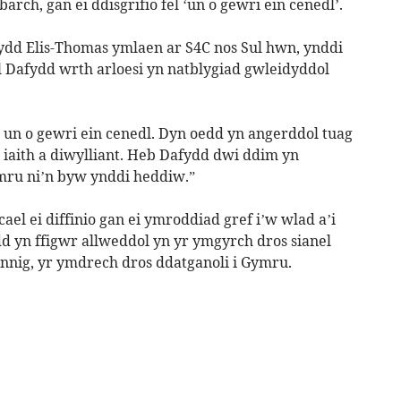
arch, gan ei ddisgrifio fel ‘un o gewri ein cenedl’.
ydd Elis-Thomas ymlaen ar S4C nos Sul hwn, ynddi
l Dafydd wrth arloesi yn natblygiad gwleidyddol
el un o gewri ein cenedl. Dyn oedd yn angerddol tuag
r iaith a diwylliant. Heb Dafydd dwi ddim yn
ru ni’n byw ynddi heddiw.”
el ei diffinio gan ei ymroddiad gref i’w wlad a’i
d yn ffigwr allweddol yn yr ymgyrch dros sianel
nnig, yr ymdrech dros ddatganoli i Gymru.