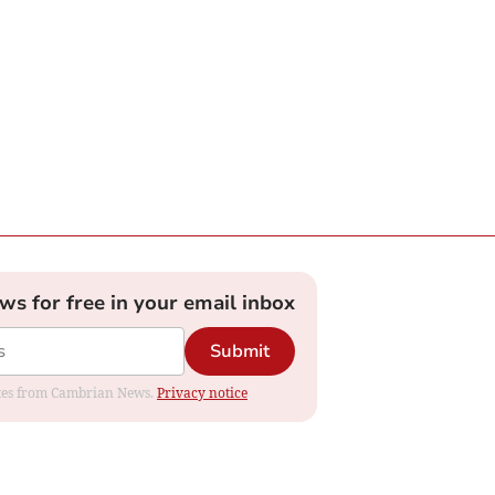
ews for free in your email inbox
Submit
dates from Cambrian News.
Privacy notice