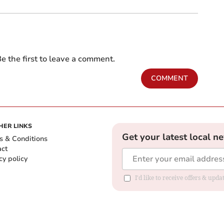
e the first to leave a comment.
COMMENT
HER LINKS
Get your latest local n
s & Conditions
act
cy policy
I'd like to receive offers & up