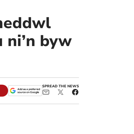
meddwl
 ni’n byw
SPREAD THE NEWS