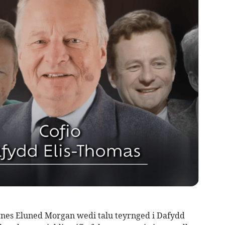
nes Eluned Morgan wedi talu teyrnged i Dafydd