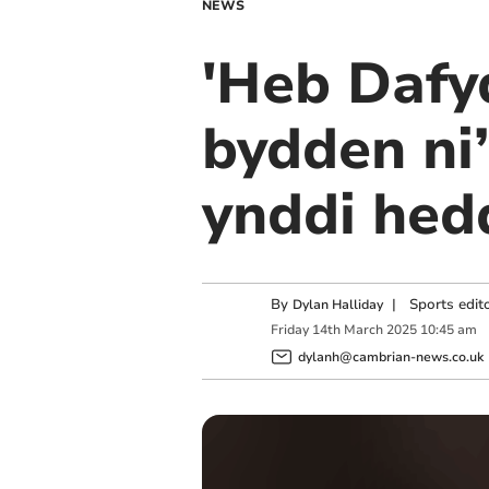
NEWS
'Heb Dafy
bydden ni
ynddi hed
By
|
Sports edit
Dylan Halliday
Friday
14
th
March
2025
10:45 am
dylanh@cambrian-news.co.uk