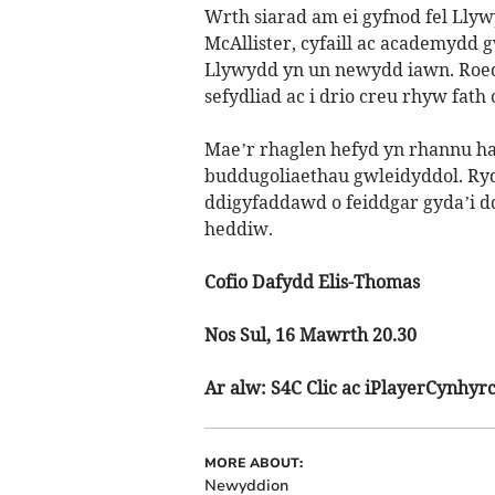
Wrth siarad am ei gyfnod fel Llyw
McAllister, cyfaill ac academydd 
Llywydd yn un newydd iawn. Roedd
sefydliad ac i drio creu rhyw fath
Mae’r rhaglen hefyd yn rhannu han
buddugoliaethau gwleidyddol. Ryd
ddigyfaddawd o feiddgar gyda’i d
heddiw.
Cofio Dafydd Elis-Thomas
Nos Sul, 16 Mawrth 20.30
Ar alw: S4C Clic ac iPlayerCynhyrc
MORE ABOUT:
Newyddion