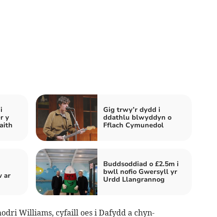
i
Gig trwy’r dydd i
r y
ddathlu blwyddyn o
aith
Fflach Cymunedol
Buddsoddiad o £2.5m i
bwll nofio Gwersyll yr
 ar
Urdd Llangrannog
dri Williams, cyfaill oes i Dafydd a chyn-