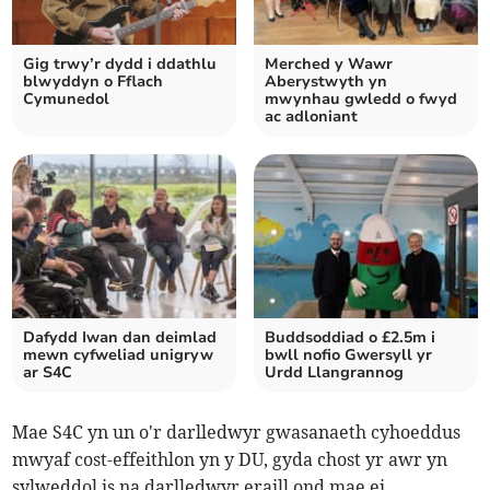
Gig trwy’r dydd i ddathlu
Merched y Wawr
blwyddyn o Fflach
Aberystwyth yn
Cymunedol
mwynhau gwledd o fwyd
ac adloniant
Dafydd Iwan dan deimlad
Buddsoddiad o £2.5m i
mewn cyfweliad unigryw
bwll nofio Gwersyll yr
ar S4C
Urdd Llangrannog
Mae S4C yn un o'r darlledwyr gwasanaeth cyhoeddus
mwyaf cost-effeithlon yn y DU, gyda chost yr awr yn
sylweddol is na darlledwyr eraill ond mae ei