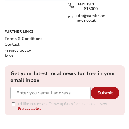
Tel:
01970
615000
edit@cambrian-
news.co.uk
FURTHER LINKS
Terms & Conditions
Contact
Privacy policy
Jobs
Get your latest local news for free in your
email inbox
Submit
I'd like to receive offers & updates from Cambrian News.
Privacy notice