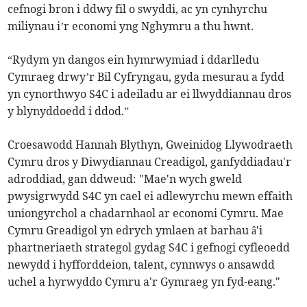
cefnogi bron i ddwy fil o swyddi, ac yn cynhyrchu
miliynau i’r economi yng Nghymru a thu hwnt.
“Rydym yn dangos ein hymrwymiad i ddarlledu
Cymraeg drwy’r Bil Cyfryngau, gyda mesurau a fydd
yn cynorthwyo S4C i adeiladu ar ei llwyddiannau dros
y blynyddoedd i ddod.”
Croesawodd Hannah Blythyn, Gweinidog Llywodraeth
Cymru dros y Diwydiannau Creadigol, ganfyddiadau'r
adroddiad, gan ddweud: "Mae'n wych gweld
pwysigrwydd S4C yn cael ei adlewyrchu mewn effaith
uniongyrchol a chadarnhaol ar economi Cymru. Mae
Cymru Greadigol yn edrych ymlaen at barhau â'i
phartneriaeth strategol gydag S4C i gefnogi cyfleoedd
newydd i hyfforddeion, talent, cynnwys o ansawdd
uchel a hyrwyddo Cymru a'r Gymraeg yn fyd-eang."