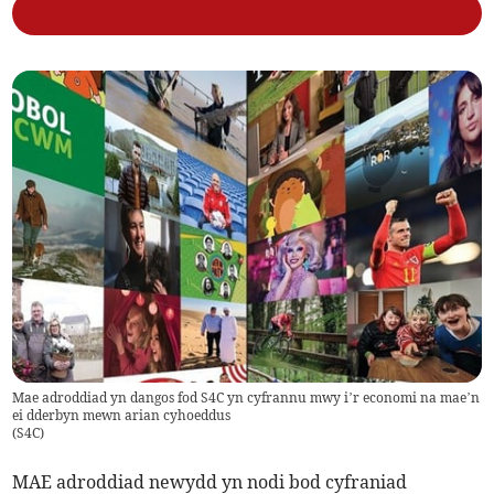
Mae adroddiad yn dangos fod S4C yn cyfrannu mwy i’r economi na mae’n
ei dderbyn mewn arian cyhoeddus
(
S4C
)
MAE adroddiad newydd yn nodi bod cyfraniad