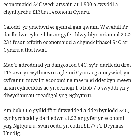
economaidd S4C wedi arwain at 1,900 o swyddi a
chynhyrchu £136m i economi Cymru.
Cafodd yr ymchwil ei gynnal gan gwmni Wavehill i’r
darlledwr cyhoeddus ar gyfer blwyddyn ariannol 2022-
23 i fesur effaith economaidd a chymdeithasol S4C ar
Gymru a thu hwnt.
Mae’r adroddiad yn dangos fod S4C, sy’n darlledu dros
115 awr yr wythnos o raglenni Cymraeg amrywiol, yn
cyfrannu mwy i’r economi na mae’n ei dderbyn mewn
arian cyhoeddus ac yn cefnogi 1 o bob 7 o swyddi yn y
diwydiannau creadigol yng Nghymru.
Am bob £1 o gyllid ffi’r drwydded a dderbyniodd S4C,
cynhyrchodd y darlledwr £1.53 ar gyfer yr economi
yng Nghymru, swm oedd yn codi i £1.77 i’r Deyrnas
Unedig.