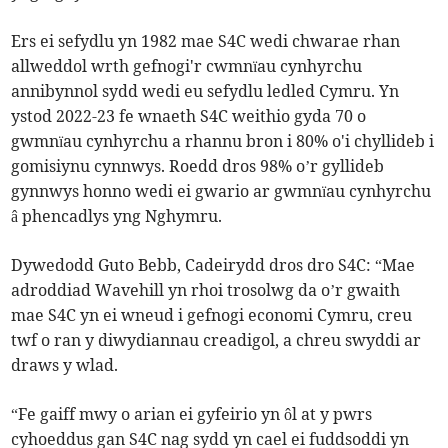
Ers ei sefydlu yn 1982 mae S4C wedi chwarae rhan
allweddol wrth gefnogi'r cwmnïau cynhyrchu
annibynnol sydd wedi eu sefydlu ledled Cymru. Yn
ystod 2022-23 fe wnaeth S4C weithio gyda 70 o
gwmnïau cynhyrchu a rhannu bron i 80% o'i chyllideb i
gomisiynu cynnwys. Roedd dros 98% o’r gyllideb
gynnwys honno wedi ei gwario ar gwmnïau cynhyrchu
â phencadlys yng Nghymru.
Dywedodd Guto Bebb, Cadeirydd dros dro S4C: “Mae
adroddiad Wavehill yn rhoi trosolwg da o’r gwaith
mae S4C yn ei wneud i gefnogi economi Cymru, creu
twf o ran y diwydiannau creadigol, a chreu swyddi ar
draws y wlad.
“Fe gaiff mwy o arian ei gyfeirio yn ôl at y pwrs
cyhoeddus gan S4C nag sydd yn cael ei fuddsoddi yn