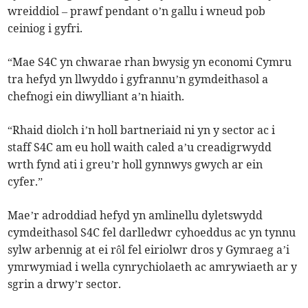
wreiddiol – prawf pendant o’n gallu i wneud pob
ceiniog i gyfri.
“Mae S4C yn chwarae rhan bwysig yn economi Cymru
tra hefyd yn llwyddo i gyfrannu’n gymdeithasol a
chefnogi ein diwylliant a’n hiaith.
“Rhaid diolch i’n holl bartneriaid ni yn y sector ac i
staff S4C am eu holl waith caled a’u creadigrwydd
wrth fynd ati i greu’r holl gynnwys gwych ar ein
cyfer.”
Mae’r adroddiad hefyd yn amlinellu dyletswydd
cymdeithasol S4C fel darlledwr cyhoeddus ac yn tynnu
sylw arbennig at ei rôl fel eiriolwr dros y Gymraeg a’i
ymrwymiad i wella cynrychiolaeth ac amrywiaeth ar y
sgrin a drwy’r sector.