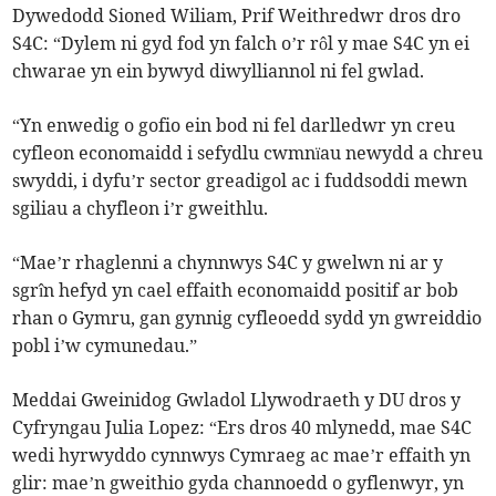
Dywedodd Sioned Wiliam, Prif Weithredwr dros dro
S4C:
“Dylem ni gyd fod yn falch o’r rôl y mae S4C yn ei
chwarae yn ein bywyd diwylliannol ni fel gwlad.
“Yn enwedig o gofio ein bod ni fel darlledwr yn creu
cyfleon economaidd i sefydlu cwmnïau newydd a chreu
swyddi, i dyfu’r sector greadigol ac i fuddsoddi mewn
sgiliau a chyfleon i’r gweithlu.
“Mae’r rhaglenni a chynnwys S4C y gwelwn ni ar y
sgrîn hefyd yn cael effaith economaidd positif ar bob
rhan o Gymru, gan gynnig cyfleoedd sydd yn gwreiddio
pobl i’w cymunedau.”
Meddai Gweinidog Gwladol Llywodraeth y DU dros y
Cyfryngau Julia Lopez: “Ers dros 40 mlynedd, mae S4C
wedi hyrwyddo cynnwys Cymraeg ac mae’r effaith yn
glir: mae’n gweithio gyda channoedd o gyflenwyr, yn