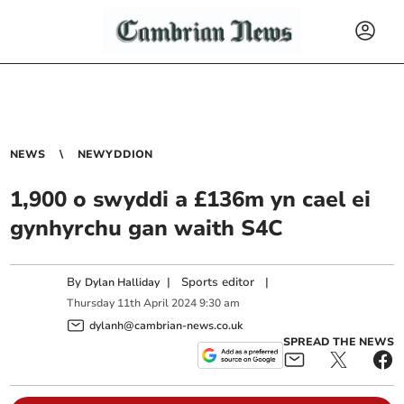
NEWS
NEWYDDION
1,900 o swyddi a £136m yn cael ei
gynhyrchu gan waith S4C
By
|
Sports editor
|
Dylan Halliday
Thursday
11
th
April
2024
9:30 am
dylanh@cambrian-news.co.uk
SPREAD THE NEWS