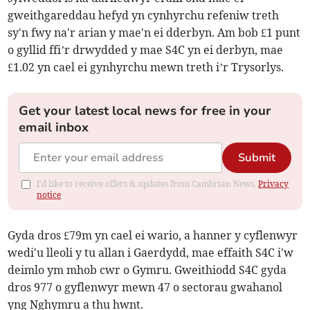
gweithgareddau hefyd yn cynhyrchu refeniw treth
sy'n fwy na'r arian y mae'n ei dderbyn. Am bob £1 punt
o gyllid ffi’r drwydded y mae S4C yn ei derbyn, mae
£1.02 yn cael ei gynhyrchu mewn treth i’r Trysorlys.
Get your latest local news for free in your
email inbox
Submit
I'd like to receive offers & updates from Cambrian News.
Privacy
notice
Gyda dros £79m yn cael ei wario, a hanner y cyflenwyr
wedi'u lleoli y tu allan i Gaerdydd, mae effaith S4C i'w
deimlo ym mhob cwr o Gymru. Gweithiodd S4C gyda
dros 977 o gyflenwyr mewn 47 o sectorau gwahanol
yng Nghymru a thu hwnt.