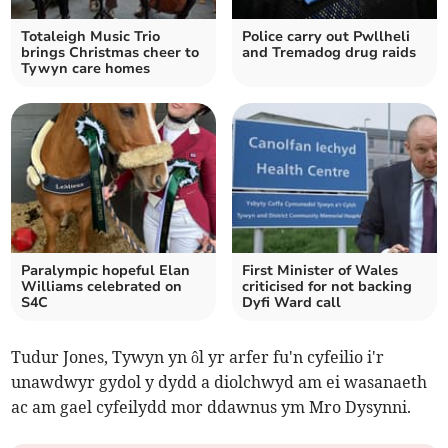
Totaleigh Music Trio
Police carry out Pwllheli
brings Christmas cheer to
and Tremadog drug raids
Tywyn care homes
Paralympic hopeful Elan
First Minister of Wales
Williams celebrated on
criticised for not backing
S4C
Dyfi Ward call
Tudur Jones, Tywyn yn ôl yr arfer fu'n cyfeilio i'r
unawdwyr gydol y dydd a diolchwyd am ei wasanaeth
ac am gael cyfeilydd mor ddawnus ym Mro Dysynni.