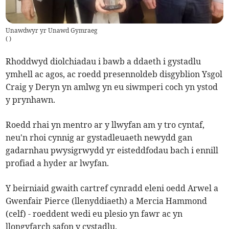
Unawdwyr yr Unawd Gymraeg
(
)
Rhoddwyd diolchiadau i bawb a ddaeth i gystadlu
ymhell ac agos, ac roedd presennoldeb disgyblion Ysgol
Craig y Deryn yn amlwg yn eu siwmperi coch yn ystod
y prynhawn.
Roedd rhai yn mentro ar y llwyfan am y tro cyntaf,
neu'n rhoi cynnig ar gystadleuaeth newydd gan
gadarnhau pwysigrwydd yr eisteddfodau bach i ennill
profiad a hyder ar lwyfan.
Y beirniaid gwaith cartref cynradd eleni oedd Arwel a
Gwenfair Pierce (llenyddiaeth) a Mercia Hammond
(celf) - roeddent wedi eu plesio yn fawr ac yn
llongyfarch safon y cystadlu.