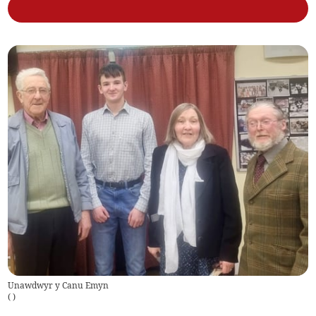
Unawdwyr y Canu Emyn
(
)