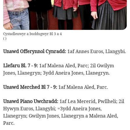
Cystadleuwyr a buddugwyr Bl 3 a 4
(
)
Unawd Offerynnol Cynradd:
1af Annes Euros, Llangybi.
Llefaru Bl. 7 - 9:
1af Malena Aled, Parc; 2il Gwilym
Jones, Llanegryn; 3ydd Aneira Jones, Llanegryn.
Unawd Merched Bl 7 - 9:
1af Malena Aled, Parc.
Unawd Piano Uwchradd:
1af Lea Mererid, Pwllheli; 2il
Hywyn Euros, Llangybi; =3ydd Aneira Jones,
Llanegryn; Gwilym Jones, Llanegryn a Malena Aled,
Parc.