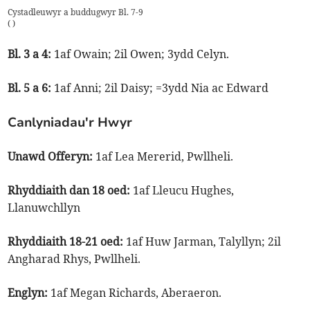
Cystadleuwyr a buddugwyr Bl. 7-9
(
)
Bl. 3 a 4:
1af Owain; 2il Owen; 3ydd Celyn.
Bl. 5 a 6:
1af Anni; 2il Daisy; =3ydd Nia ac Edward
Canlyniadau'r Hwyr
Unawd Offeryn:
1af Lea Mererid, Pwllheli.
Rhyddiaith dan 18 oed:
1af Lleucu Hughes,
Llanuwchllyn
Rhyddiaith 18-21 oed:
1af Huw Jarman, Talyllyn; 2il
Angharad Rhys, Pwllheli.
Englyn:
1af Megan Richards, Aberaeron.