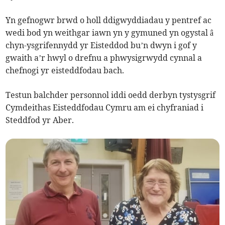
Yn gefnogwr brwd o holl ddigwyddiadau y pentref ac
wedi bod yn weithgar iawn yn y gymuned yn ogystal â
chyn-ysgrifennydd yr Eisteddod bu’n dwyn i gof y
gwaith a’r hwyl o drefnu a phwysigrwydd cynnal a
chefnogi yr eisteddfodau bach.
Testun balchder personnol iddi oedd derbyn tystysgrif
Cymdeithas Eisteddfodau Cymru am ei chyfraniad i
Steddfod yr Aber.