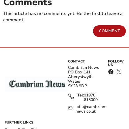
Comments
This article has no comments yet. Be the first to leave a
comment.
COMMENT
CONTACT
FOLLOW
US
Cambrian News
PO Box 141
Aberystwyth
Wales
SY23 9DP
Tel:
01970
615000
edit@cambrian-
news.co.uk
FURTHER LINKS