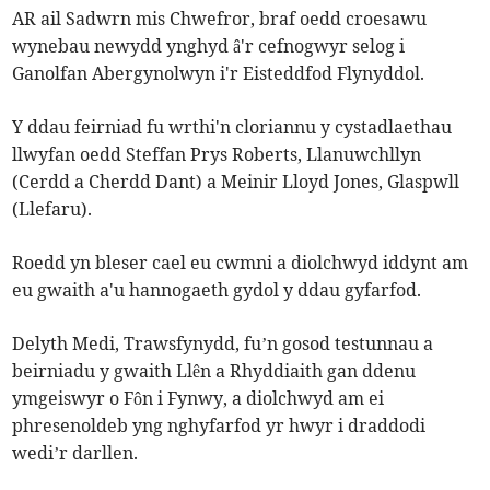
AR ail Sadwrn mis Chwefror, braf oedd croesawu
wynebau newydd ynghyd â'r cefnogwyr selog i
Ganolfan Abergynolwyn i'r Eisteddfod Flynyddol.
Y ddau feirniad fu wrthi'n cloriannu y cystadlaethau
llwyfan oedd Steffan Prys Roberts, Llanuwchllyn
(Cerdd a Cherdd Dant) a Meinir Lloyd Jones, Glaspwll
(Llefaru).
Roedd yn bleser cael eu cwmni a diolchwyd iddynt am
eu gwaith a'u hannogaeth gydol y ddau gyfarfod.
Delyth Medi, Trawsfynydd, fu’n gosod testunnau a
beirniadu y gwaith Llên a Rhyddiaith gan ddenu
ymgeiswyr o Fôn i Fynwy, a diolchwyd am ei
phresenoldeb yng nghyfarfod yr hwyr i draddodi
wedi’r darllen.