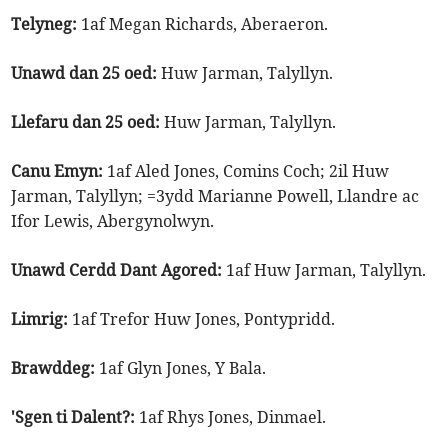
Telyneg:
1af Megan Richards, Aberaeron.
Unawd dan 25 oed:
Huw Jarman, Talyllyn.
Llefaru dan 25 oed:
Huw Jarman, Talyllyn.
Canu Emyn:
1af Aled Jones, Comins Coch; 2il Huw
Jarman, Talyllyn; =3ydd Marianne Powell, Llandre ac
Ifor Lewis, Abergynolwyn.
Unawd Cerdd Dant Agored:
1af Huw Jarman, Talyllyn.
Limrig:
1af Trefor Huw Jones, Pontypridd.
Brawddeg:
1af Glyn Jones, Y Bala.
'Sgen ti Dalent?:
1af Rhys Jones, Dinmael.