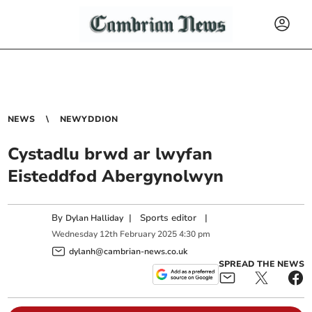
NEWS
NEWYDDION
Cystadlu brwd ar lwyfan
Eisteddfod Abergynolwyn
By
|
Sports editor
|
Dylan Halliday
Wednesday
12
th
February
2025
4:30 pm
dylanh@cambrian-news.co.uk
SPREAD THE NEWS