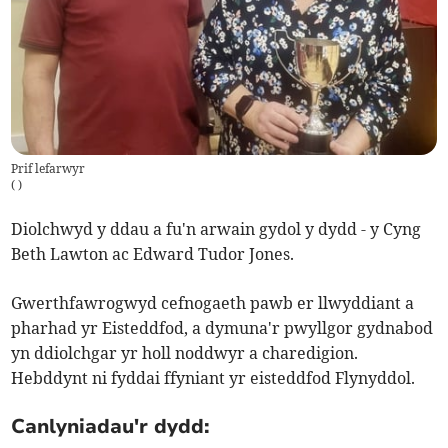
Prif lefarwyr
(
)
Diolchwyd y ddau a fu'n arwain gydol y dydd - y Cyng
Beth Lawton ac Edward Tudor Jones.
Gwerthfawrogwyd cefnogaeth pawb er llwyddiant a
pharhad yr Eisteddfod, a dymuna'r pwyllgor gydnabod
yn ddiolchgar yr holl noddwyr a charedigion.
Hebddynt ni fyddai ffyniant yr eisteddfod Flynyddol.
Canlyniadau'r dydd: