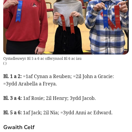
Cystadleuwyr Bl 5 a 6 ac offerynnol Bl 6 ac iau
(
)
Bl. 1 a 2:
=1af Cynan a Reuben; =2il John a Gracie:
=3ydd Arabella a Freya.
Bl. 3 a 4:
1af Rosie; 2il Henry; 3ydd Jacob.
Bl. 5 a 6:
1af Jack; 2il Nia; =3ydd Anni ac Edward.
Gwaith Celf