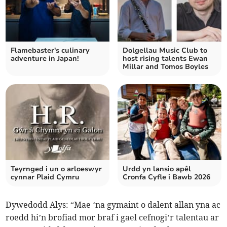
Flamebaster's culinary
Dolgellau Music Club to
adventure in Japan!
host rising talents Ewan
Millar and Tomos Boyles
Teyrnged i un o arloeswyr
Urdd yn lansio apêl
cynnar Plaid Cymru
Cronfa Cyfle i Bawb 2026
Dywedodd Alys: “Mae ‘na gymaint o dalent allan yna ac
roedd hi’n brofiad mor braf i gael cefnogi’r talentau ar