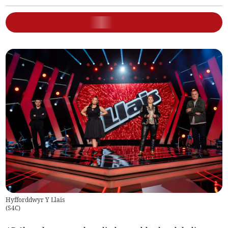
Hyfforddwyr Y Llais
(
S4C
)