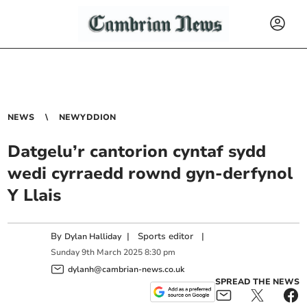
NEWS
NEWYDDION
Datgelu’r cantorion cyntaf sydd
wedi cyrraedd rownd gyn-derfynol
Y Llais
By
|
Sports editor
|
Dylan Halliday
Sunday
9
th
March
2025
8:30 pm
dylanh@cambrian-news.co.uk
SPREAD THE NEWS