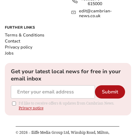
615000
edit@cambrian-
news.co.uk
FURTHER LINKS
Terms & Conditions
Contact
Privacy policy
Jobs
Get your latest local news for free in your
email inbox
Submit
I'd like to receive offers & updates from Cambrian News.
Privacy notice
©
2026
– Iliffe Media Group Ltd, Winship Road, Milton,