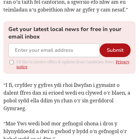
ran o’u taith fel cantorion, a sgwrsio efo nhw am eu
teimladau a’u gobeithion nhw ar gyfer y cam nesaf.”
Get your latest local news for free in your
email inbox
Submit
I'd like to receive offers & updates from Cambrian News.
Privacy
notice
“I fi, cryfder y gyfres ydi rhoi llwyfan i gymaint o
dalent ffres dan ni erioed wedi eu clywed o’r blaen, a
pobol sydd ella ddim yn rhan o’r sîn gerddorol
Gymraeg.
“Mae Yws wedi bod mor gefnogol ohona i dros y
blynyddoedd a dwi’n gwbod y bydd o’n gefnogol o’r