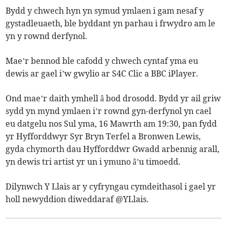
Bydd y chwech hyn yn symud ymlaen i gam nesaf y
gystadleuaeth, ble byddant yn parhau i frwydro am le
yn y rownd derfynol.
Mae’r bennod ble cafodd y chwech cyntaf yma eu
dewis ar gael i’w gwylio ar S4C Clic a BBC iPlayer.
Ond mae’r daith ymhell â bod drosodd. Bydd yr ail griw
sydd yn mynd ymlaen i’r rownd gyn-derfynol yn cael
eu datgelu nos Sul yma, 16 Mawrth am 19:30, pan fydd
yr Hyfforddwyr Syr Bryn Terfel a Bronwen Lewis,
gyda chymorth dau Hyfforddwr Gwadd arbennig arall,
yn dewis tri artist yr un i ymuno â’u timoedd.
Dilynwch Y Llais ar y cyfryngau cymdeithasol i gael yr
holl newyddion diweddaraf @YLlais.