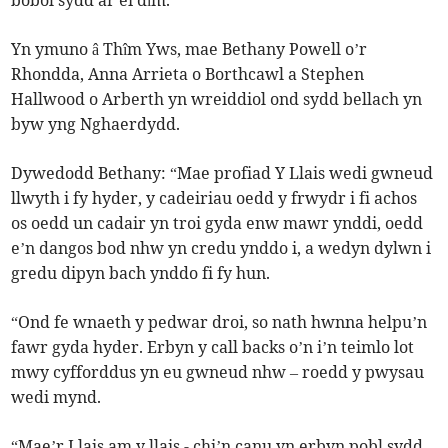
bobol sydd ar ei dîm.”
Yn ymuno â Thîm Yws, mae Bethany Powell o’r
Rhondda, Anna Arrieta o Borthcawl a Stephen
Hallwood o Arberth yn wreiddiol ond sydd bellach yn
byw yng Nghaerdydd.
Dywedodd Bethany: “Mae profiad Y Llais wedi gwneud
llwyth i fy hyder, y cadeiriau oedd y frwydr i fi achos
os oedd un cadair yn troi gyda enw mawr ynddi, oedd
e’n dangos bod nhw yn credu ynddo i, a wedyn dylwn i
gredu dipyn bach ynddo fi fy hun.
“Ond fe wnaeth y pedwar droi, so nath hwnna helpu’n
fawr gyda hyder. Erbyn y call backs o’n i’n teimlo lot
mwy cyfforddus yn eu gwneud nhw – roedd y pwysau
wedi mynd.
“Mae’r Llais am y llais - chi’n canu yn erbyn pobl sydd