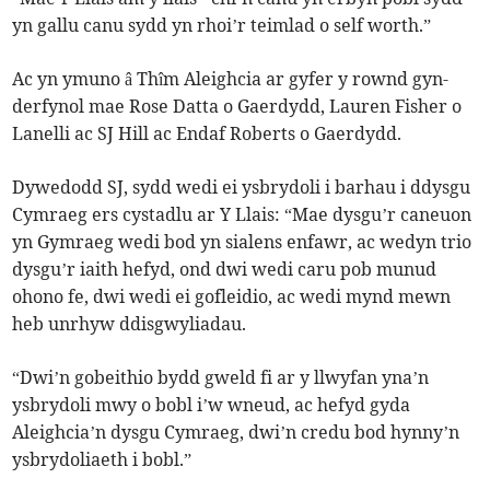
yn gallu canu sydd yn rhoi’r teimlad o self worth.”
Ac yn ymuno â Thîm Aleighcia ar gyfer y rownd gyn-
derfynol mae Rose Datta o Gaerdydd, Lauren Fisher o
Lanelli ac SJ Hill ac Endaf Roberts o Gaerdydd.
Dywedodd SJ, sydd wedi ei ysbrydoli i barhau i ddysgu
Cymraeg ers cystadlu ar Y Llais: “Mae dysgu’r caneuon
yn Gymraeg wedi bod yn sialens enfawr, ac wedyn trio
dysgu’r iaith hefyd, ond dwi wedi caru pob munud
ohono fe, dwi wedi ei gofleidio, ac wedi mynd mewn
heb unrhyw ddisgwyliadau.
“Dwi’n gobeithio bydd gweld fi ar y llwyfan yna’n
ysbrydoli mwy o bobl i’w wneud, ac hefyd gyda
Aleighcia’n dysgu Cymraeg, dwi’n credu bod hynny’n
ysbrydoliaeth i bobl.”