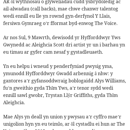
AR ôl wythnosau o glyweliadau cudd ysbrydoledig ac
ail-alwadau (call backs), mae chwe chanwr talentog
wedi ennill eu lle yn rownd gyn-derfynol Y Llais,
fersiwn Gymraeg o’r fformat byd-enwog The Voice.
Ar nos Sul, 9 Mawrth, dewisodd yr Hyfforddwyr Yws
Gwynedd ac Aleighcia Scott dri artist yr un i barhau yn
eu timau ar gyfer cam nesaf y gystadleuaeth.
Yn eu helpu i wneud y penderfyniad pwysig yma,
ymunodd Hyfforddwyr Gwadd arbennig â nhw: y
gantores a’r gyfansoddwraig boblogaidd Alys Williams,
fu’n gweithio gyda Thîm Yws, a’r tenor sydd wedi
ennill sawl gwobr, Trystan Llŷr Griffiths, gyda Thîm
Aleighcia.
Mae Alys yn deall yn union y pwysau a’r cyffro mae’r
unigolion hyn yn eu teimlo, ar ôl cystadlu ei hun ar The