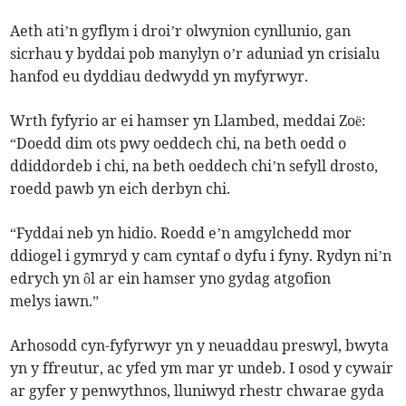
Aeth ati’n gyflym i droi’r olwynion cynllunio, gan
sicrhau y byddai pob manylyn o’r aduniad yn crisialu
hanfod eu dyddiau dedwydd yn myfyrwyr.
Wrth fyfyrio ar ei hamser yn Llambed, meddai Zoë:
“Doedd dim ots pwy oeddech chi, na beth oedd o
ddiddordeb i chi, na beth oeddech chi’n sefyll drosto,
roedd pawb yn eich derbyn chi.
“Fyddai neb yn hidio. Roedd e’n amgylchedd mor
ddiogel i gymryd y cam cyntaf o dyfu i fyny. Rydyn ni’n
edrych yn ôl ar ein hamser yno gydag atgofion
melys iawn.”
Arhosodd cyn-fyfyrwyr yn y neuaddau preswyl, bwyta
yn y ffreutur, ac yfed ym mar yr undeb. I osod y cywair
ar gyfer y penwythnos, lluniwyd rhestr chwarae gyda