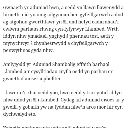
Gwnaeth yr aduniad hwn, a oedd yn llawn llawenydd a
hiraeth, nid yn unig ailgynnau hen gyfeillgarwch a dod
ag atgofion gwerthfawr yn ôl, ond hefyd cadarnhau’r
cwlwm parhaus rhwng cyn-fyfyrwyr Llambed. Wrth
iddyn nhw ymadael, ynghyd â phennau tost, aeth y
mynychwyr â chynhesrwydd a chyfeillgarwch y
penwythnos gyda nhw.
Amlygodd yr Aduniad Shambolig effaith barhaol
Llambed a’r cysylltiadau cryf a oedd yn parhau er
gwaethaf amser a phellter.
I lawer o’r rhai oedd yno, hwn oedd y tro cyntaf iddyn
nhw ddod yn ôl i Lambed. Gydag ail aduniad eisoes ar y
gweill, y gobaith yw na fyddan nhw’n aros mor hir cyn
dychwelyd eto.