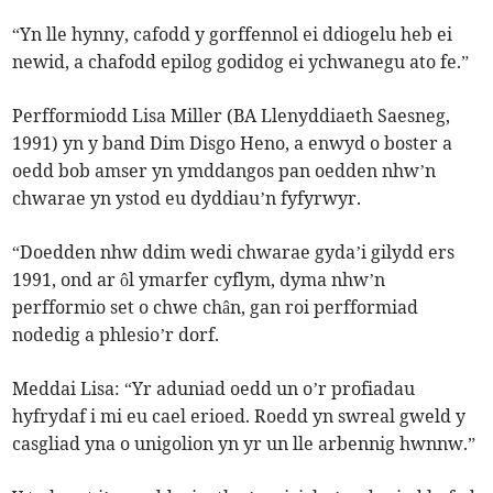
“Yn lle hynny, cafodd y gorffennol ei ddiogelu heb ei
newid, a chafodd epilog godidog ei ychwanegu ato fe.”
Perfformiodd Lisa Miller (BA Llenyddiaeth Saesneg,
1991) yn y band Dim Disgo Heno, a enwyd o boster a
oedd bob amser yn ymddangos pan oedden nhw’n
chwarae yn ystod eu dyddiau’n fyfyrwyr.
“Doedden nhw ddim wedi chwarae gyda’i gilydd ers
1991, ond ar ôl ymarfer cyflym, dyma nhw’n
perfformio set o chwe chân, gan roi perfformiad
nodedig a phlesio’r dorf.
Meddai Lisa: “Yr aduniad oedd un o’r profiadau
hyfrydaf i mi eu cael erioed. Roedd yn swreal gweld y
casgliad yna o unigolion yn yr un lle arbennig hwnnw.”