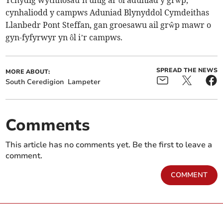
Ychydig wythnosau’n unig ar ôl aduniad y grŵp,
cynhaliodd y campws Aduniad Blynyddol Cymdeithas
Llanbedr Pont Steffan, gan groesawu ail grŵp mawr o
gyn-fyfyrwyr yn ôl i’r campws.
SPREAD THE NEWS
MORE ABOUT:
South Ceredigion
Lampeter
Comments
This article has no comments yet. Be the first to leave a
comment.
COMMENT