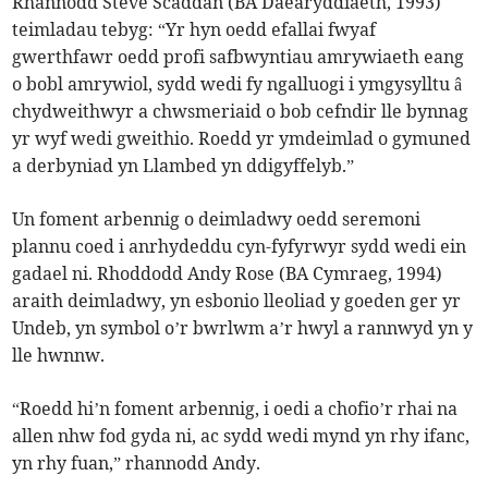
Rhannodd Steve Scaddan (BA Daearyddiaeth, 1993)
teimladau tebyg: “Yr hyn oedd efallai fwyaf
gwerthfawr oedd profi safbwyntiau amrywiaeth eang
o bobl amrywiol, sydd wedi fy ngalluogi i ymgysylltu â
chydweithwyr a chwsmeriaid o bob cefndir lle bynnag
yr wyf wedi gweithio. Roedd yr ymdeimlad o gymuned
a derbyniad yn Llambed yn ddigyffelyb.”
Un foment arbennig o deimladwy oedd seremoni
plannu coed i anrhydeddu cyn-fyfyrwyr sydd wedi ein
gadael ni. Rhoddodd Andy Rose (BA Cymraeg, 1994)
araith deimladwy, yn esbonio lleoliad y goeden ger yr
Undeb, yn symbol o’r bwrlwm a’r hwyl a rannwyd yn y
lle hwnnw.
“Roedd hi’n foment arbennig, i oedi a chofio’r rhai na
allen nhw fod gyda ni, ac sydd wedi mynd yn rhy ifanc,
yn rhy fuan,” rhannodd Andy.