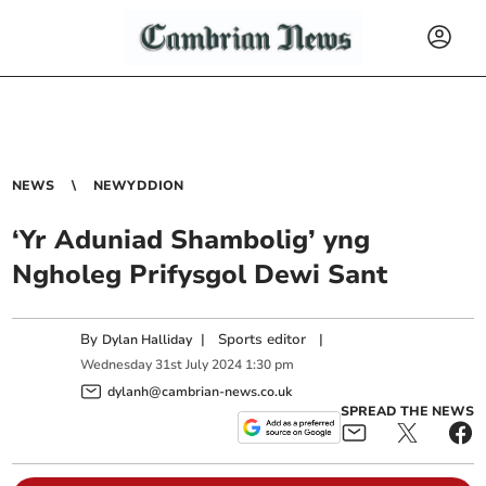
NEWS
NEWYDDION
‘Yr Aduniad Shambolig’ yng
Ngholeg Prifysgol Dewi Sant
By
|
Sports editor
|
Dylan Halliday
Wednesday
31
st
July
2024
1:30 pm
dylanh@cambrian-news.co.uk
SPREAD THE NEWS