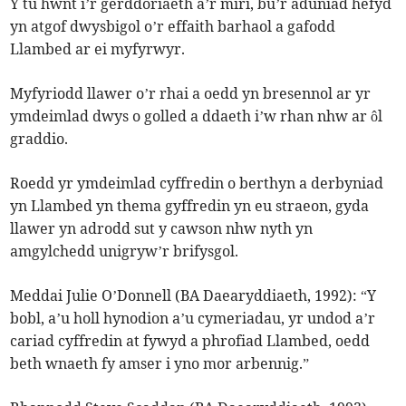
Y tu hwnt i’r gerddoriaeth a’r miri, bu’r aduniad hefyd
yn atgof dwysbigol o’r effaith barhaol a gafodd
Llambed ar ei myfyrwyr.
Myfyriodd llawer o’r rhai a oedd yn bresennol ar yr
ymdeimlad dwys o golled a ddaeth i’w rhan nhw ar ôl
graddio.
Roedd yr ymdeimlad cyffredin o berthyn a derbyniad
yn Llambed yn thema gyffredin yn eu straeon, gyda
llawer yn adrodd sut y cawson nhw nyth yn
amgylchedd unigryw’r brifysgol.
Meddai Julie O’Donnell (BA Daearyddiaeth, 1992): “Y
bobl, a’u holl hynodion a’u cymeriadau, yr undod a’r
cariad cyffredin at fywyd a phrofiad Llambed, oedd
beth wnaeth fy amser i yno mor arbennig.”