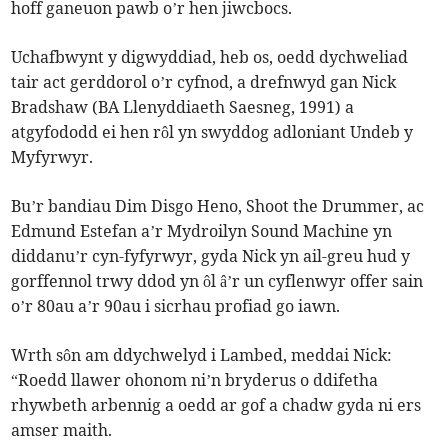
hoff ganeuon pawb o’r hen jiwcbocs.
Uchafbwynt y digwyddiad, heb os, oedd dychweliad
tair act gerddorol o’r cyfnod, a drefnwyd gan Nick
Bradshaw (BA Llenyddiaeth Saesneg, 1991) a
atgyfododd ei hen rôl yn swyddog adloniant Undeb y
Myfyrwyr.
Bu’r bandiau Dim Disgo Heno, Shoot the Drummer, ac
Edmund Estefan a’r Mydroilyn Sound Machine yn
diddanu’r cyn-fyfyrwyr, gyda Nick yn ail-greu hud y
gorffennol trwy ddod yn ôl â’r un cyflenwyr offer sain
o’r 80au a’r 90au i sicrhau profiad go iawn.
Wrth sôn am ddychwelyd i Lambed, meddai Nick:
“Roedd llawer ohonom ni’n bryderus o ddifetha
rhywbeth arbennig a oedd ar gof a chadw gyda ni ers
amser maith.