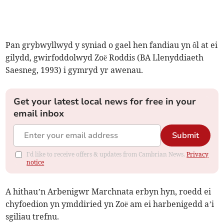
Pan grybwyllwyd y syniad o gael hen fandiau yn ôl at ei
gilydd, gwirfoddolwyd Zoë Roddis (BA Llenyddiaeth
Saesneg, 1993) i gymryd yr awenau.
Get your latest local news for free in your
email inbox
Submit
I'd like to receive offers & updates from Cambrian News.
Privacy
notice
A hithau’n Arbenigwr Marchnata erbyn hyn, roedd ei
chyfoedion yn ymddiried yn Zoë am ei harbenigedd a’i
sgiliau trefnu.