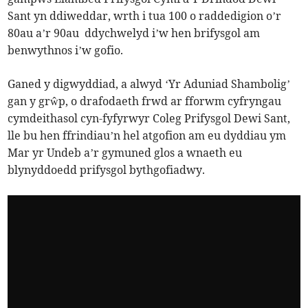
Sant yn ddiweddar, wrth i tua 100 o raddedigion o’r
80au a’r 90au ddychwelyd i’w hen brifysgol am
benwythnos i’w gofio.
Ganed y digwyddiad, a alwyd ‘Yr Aduniad Shambolig’
gan y grŵp, o drafodaeth frwd ar fforwm cyfryngau
cymdeithasol cyn-fyfyrwyr Coleg Prifysgol Dewi Sant,
lle bu hen ffrindiau’n hel atgofion am eu dyddiau ym
Mar yr Undeb a’r gymuned glos a wnaeth eu
blynyddoedd prifysgol bythgofiadwy.