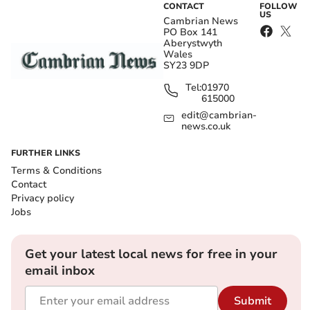
CONTACT
FOLLOW
US
Cambrian News
PO Box 141
Aberystwyth
Wales
SY23 9DP
Tel:
01970
615000
edit@cambrian-
news.co.uk
FURTHER LINKS
Terms & Conditions
Contact
Privacy policy
Jobs
Get your latest local news for free in your
email inbox
Submit