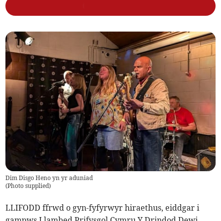
Dim Disgo Heno yn yr aduniad
(
Photo supplied
)
LLIFODD ffrwd o gyn-fyfyrwyr hiraethus, eiddgar i
gampws Llambed Prifysgol Cymru Y Drindod Dewi